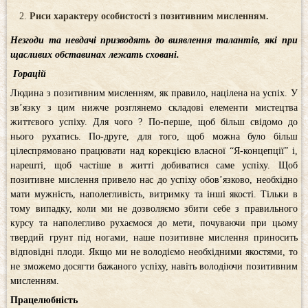
Риси характеру особистості з позитивним мисленням.
Незгоди та невдачі призводять до виявлення талантів, які при
щасливих обставинах лежать сховані.
Горацій
Людина з позитивним мисленням, як правило, націлена на успіх. У
зв’язку з цим нижче розглянемо складові елементи мистецтва
життєвого успіху. Для чого ? По-перше, щоб більш свідомо до
нього рухатись. По-друге, для того, щоб можна було більш
цілеспрямовано працювати над корекцією власної “Я-концепції” і,
нарешті, щоб частіше в житті добиватися саме успіху. Щоб
позитивне мислення привело нас до успіху обов’язково, необхідно
мати мужність, наполегливість, витримку та інші якості. Тільки в
тому випадку, коли ми не дозволяємо збити себе з правильного
курсу та наполегливо рухаємося до мети, почуваючи при цьому
твердий грунт під ногами, наше позитивне мислення приносить
відповідні плоди. Якщо ми не володіємо необхідними якостями, то
не зможемо досягти бажаного успіху, навіть володіючи позитивним
мисленням.
Працелюбність