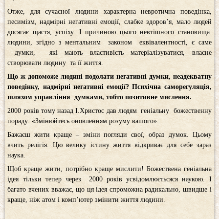
Отже, для сучасної людини характерна невротична поведінка,
песимізм, надмірні негативні емоції, слабке здоров’я, мало людей
досягає щастя, успіху. І причиною цього невтішного становища
людини, згідно з ментальним законом еквівалентності, є саме
думки, які мають властивість матеріалізуватися, власне
створювати людину та її життя.
Що ж допоможе людині подолати негативні думки, неадекватну
поведінку, надмірні негативні емоції? Психічна саморегуляція,
шляхом управління думками, тобто позитивне мислення.
2000 років тому назад І.Христос дав людям геніальну божественну
пораду: «Змінюйтесь оновленням розуму вашого».
Бажаєш жити краще – зміни погляди свої, образ думок. Цьому
вчить релігія. Цю велику істину життя відкриває для себе зараз
наука.
Щоб краще жити, потрібно краще мислити! Божествена геніальна
ідея тільки тепер через 2000 років усвідомлюєтьсяся наукою. І
багато вчених вважає, що ця ідея спроможна радикально, швидше і
краще, ніж атом і комп’ютер змінити життя людини.