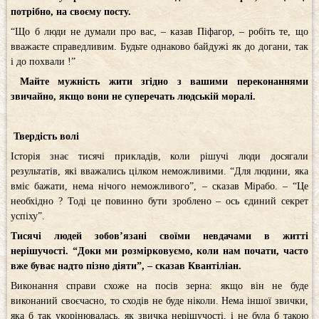
потрібно, на своєму посту.
“Що б люди не думали про вас, – казав Піфагор, – робіть те, що
вважаєте справедливим. Будьте однаково байдужі як до догани, так
і до похвали !”
Майте мужність жити згідно з вашими переконаннями
звичайно, якщо вони не суперечать людській моралі.
Твердість волі
Історія знає тисячі прикладів, коли рішучі люди досягали
результатів, які вважались цілком неможливими. “Для людини, яка
вміє бажати, нема нічого неможливого”, – сказав Мірабо. – “Це
необхідно ? Тоді це повинно бути зроблено – ось єдиний секрет
успіху”.
Тисячі людей зобов’язані своїми невдачами в житті
нерішучості. “Доки ми розмірковуємо, коли нам почати, часто
вже буває надто пізно діяти”, – сказав Квантіліан.
Виконання справи схоже на посів зерна: якщо він не буде
виконаний своєчасно, то сходів не буде ніколи. Нема іншої звички,
яка б так укорінювалась, як звичка нерішучості, і не була б такою