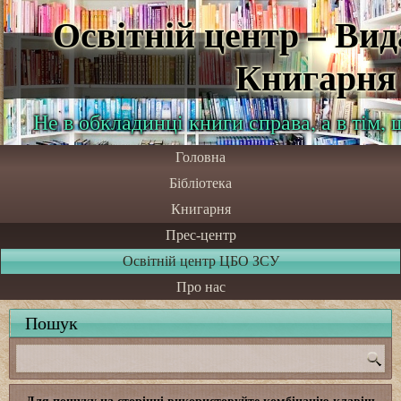
Освітній центр – Ви
Книгарня
Не в обкладинці книги справа, а в тім,
Головна
Бібліотека
Книгарня
Прес-центр
Освітній центр ЦБО ЗСУ
Про нас
Пошук
Для пошуку на сторінці використовуйте комбінацію клавіш