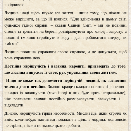
шкідливою.
Людина іноді щось шукає все життя лише тому, що ніколи не
може вирішити, за що їй взятися. “Для здійснення в цьому світі
будь-якої гідної справи, – сказав Сідней Сміт, – ми не повинні
стояти та тремтіти на березі, розмірковуючи про холод і загрозу, а
повинні сміливо стрибнути в воду і далі пробиватися вперед, як
вміємо”.
Людина повинна управляти своєю справою, а не допускати, щоб
вона управляла нею.
Постійна нерішучість і вагання, нарешті, призводять до того,
що людина випускає із своїх рук управління своїм життям.
Ніщо не може так допомогти нерішучій людині, як засвоєння
звички діяти негайно.
Значно краще складати остаточні рішення і
швидко їх виконувати (хоча іноді в них буде щось неправильне),
ніж розвивати звички постійно розмірковувати, зважувати і …
відкладати.
Дійсно, нерішучість гірша необачності. Мисливець, який стріляє як
вміє, коли-небудь навчиться попадати в ціль; а людина, яка зовсім
не стріляє, ніколи не зможе цього зробити.