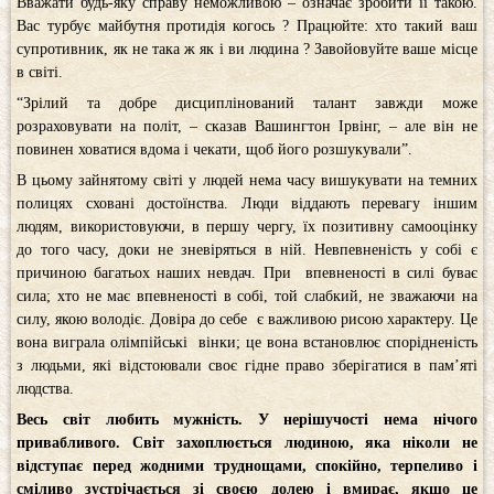
Вважати будь-яку справу неможливою – означає зробити її такою.
Вас турбує майбутня протидія когось ? Працюйте: хто такий ваш
супротивник, як не така ж як і ви людина ? Завойовуйте ваше місце
в світі.
“Зрілий та добре дисциплінований талант завжди може
розраховувати на політ, – сказав Вашингтон Ірвінг, – але він не
повинен ховатися вдома і чекати, щоб його розшукували”.
В цьому зайнятому світі у людей нема часу вишукувати на темних
полицях сховані достоїнства. Люди віддають перевагу іншим
людям, використовуючи, в першу чергу, їх позитивну самооцінку
до того часу, доки не зневіряться в ній. Невпевненість у собі є
причиною багатьох наших невдач. При впевненості в силі буває
сила; хто не має впевненості в собі, той слабкий, не зважаючи на
силу, якою володіє. Довіра до себе є важливою рисою характеру. Це
вона виграла олімпійські вінки; це вона встановлює спорідненість
з людьми, які відстоювали своє гідне право зберігатися в пам’яті
людства.
Весь світ любить мужність. У нерішучості нема нічого
привабливого. Світ захоплюється людиною, яка ніколи не
відступає перед жодними труднощами, спокійно, терпеливо і
сміливо зустрічається зі своєю долею і вмирає, якщо це