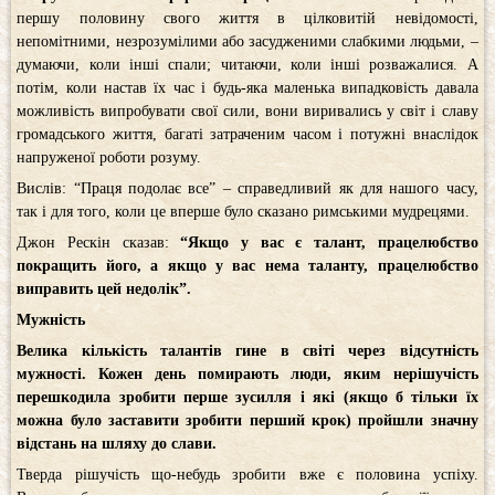
першу половину свого життя в цілковитій невідомості,
непомітними, незрозумілими або засудженими слабкими людьми, –
думаючи, коли інші спали; читаючи, коли інші розважалися. А
потім, коли настав їх час і будь-яка маленька випадковість давала
можливість випробувати свої сили, вони виривались у світ і славу
громадського життя, багаті затраченим часом і потужні внаслідок
напруженої роботи розуму.
Вислів: “Праця подолає все” – справедливий як для нашого часу,
так і для того, коли це вперше було сказано римськими мудрецями.
Джон Рескін сказав:
“
Якщо у вас є талант, працелюбство
покращить його, а якщо у вас нема таланту, працелюбство
виправить цей недолік”.
Мужність
Велика кількість талантів гине в світі через відсутність
мужності. Кожен день помирають люди, яким нерішучість
перешкодила зробити перше зусилля і які (якщо б тільки їх
можна було заставити зробити перший крок) пройшли значну
відстань на шляху до слави.
Тверда рішучість що-небудь зробити вже є половина успіху.