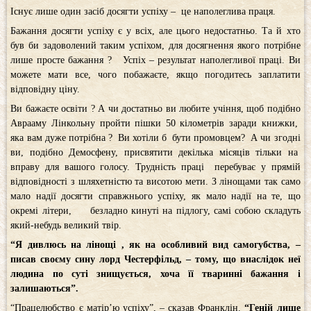
Існує лише один засіб досягти успіху – це наполеглива праця.
Бажання досягти успіху є у всіх, але цього недостатньо. Та й хто
був би задоволений таким успіхом, для досягнення якого потрібне
лише просте бажання ? Успіх – результат наполегливої праці. Ви
можете мати все, чого побажаєте, якщо погодитесь заплатити
відповідну ціну.
Ви бажаєте освіти ? А чи достатньо ви любите учіння, щоб подібно
Аврааму Лінкольну пройти пішки 50 кілометрів заради книжки,
яка вам дуже потрібна ? Ви хотіли б бути промовцем? А чи згодні
ви, подібно Демосфену, присвятити декілька місяців тільки на
вправу для вашого голосу. Трудність праці перебуває у прямій
відповідності з шляхетністю та висотою мети. З лінощами так само
мало надії досягти справжнього успіху, як мало надії на те, що
окремі літери, безладно кинуті на підлогу, самі собою складуть
який-небудь великий твір.
“
Я дивлюсь на лінощі , як на особливий вид самогубства, –
писав своєму сину лорд Честерфільд, – тому, що внаслідок неї
людина по суті знищується, хоча її тваринні бажання і
залишаються”.
“Працелюбство є матір’ю успіху”, – сказав Франклін.
“Геній лише