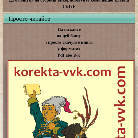
Ctrl+F
Просто читайте
Натискайте
на цей банер
і просто скачуйте книги
у форматах
Pdf або Doc