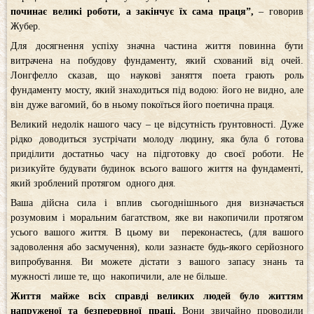
починає великі роботи, а закінчує їх сама праця”,
– говорив
Жубер.
Для досягнення успіху значна частина життя повинна бути
витрачена на побудову фундаменту, який схований від очей.
Лонгфелло сказав, що наукові заняття поета грають роль
фундаменту мосту, який знаходиться під водою: його не видно, але
він дуже вагомий, бо в ньому покоїться його поетична праця.
Великий недолік нашого часу – це відсутність ґрунтовності. Дуже
рідко доводиться зустрічати молоду людину, яка була б готова
приділити достатньо часу на підготовку до своєї роботи. Не
ризикуйте будувати будинок всього вашого життя на фундаменті,
який зроблений протягом одного дня.
Ваша дійсна сила і вплив сьогоднішнього дня визначається
розумовим і моральним багатством, яке ви накопичили протягом
усього вашого життя. В цьому ви переконаєтесь, (для вашого
задоволення або засмучення), коли зазнаєте будь-якого серйозного
випробування. Ви можете дістати з вашого запасу знань та
мужності лише те, що накопичили, але не більше.
Життя майже всіх справді великих людей було життям
напруженої та безперервної праці.
Вони звичайно проводили