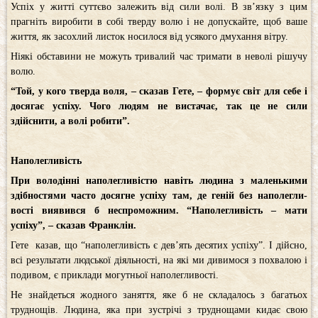
Успіх у житті суттєво залежить від сили волі. В зв’язку з цим
прагніть виробити в собі тверду волю і не допускайте, щоб ваше
життя, як засохлий листок носилося від усякого дмухання вітру.
Ніякі обставини не можуть тривалий час тримати в неволі рішучу
волю.
“Той, у кого тверда воля, – сказав Гете, – формує світ для себе і
досягає успіху. Чого людям не вистачає, так це не сили
здійснити, а волі робити”.
Наполегливість
При володінні наполегливістю навіть людина з маленькими
здібностями часто досягне успіху там, де геній без наполегли­
вості виявився б неспроможним. “Наполегливість – мати
успіху”, – сказав Франклін.
Гете казав, що “наполегливість є дев’ять десятих успіху”. І дійсно,
всі результати людської діяльності, на які ми дивимося з похвалою і
подивом, є приклади могутньої наполегливості.
Не знайдеться жодного заняття, яке б не скла­далось з багатьох
труднощів. Людина, яка при зустрічі з труднощами кидає свою