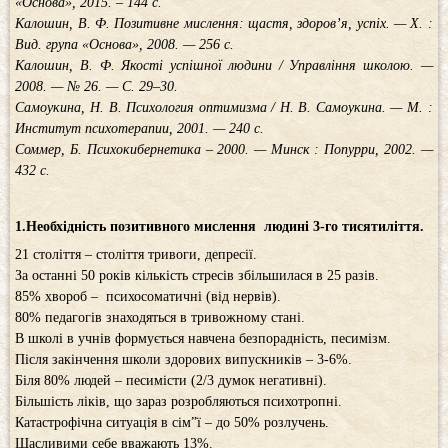
«Основа», 2015. – 144 с.
Калошин, В. Ф. Позитивне мислення: щастя, здоров’я, успіх. — Х. :
Вид. група «Основа», 2008. — 256 с.
Калошин, В. Ф. Якості успішної людини / Управління школою. —
2008. — № 26. — С. 29–30.
Самоукина, Н. В. Психология оптимизма / Н. В. Самоукина. — М. :
Институт психотерапии, 2001. — 240 с.
Соммер, Б. Психокибернетика – 2000. — Минск : Попурри, 2002. —
432 с.
1.
Необхідність позитивного мислення людині 3-го тисятиліття.
21 століття – століття тривоги, депресії.
За останні 50 років кількість стресів збільшилася в 25 разів.
85% хвороб – психосоматичні (від нервів).
80% педагогів знаходяться в тривожному стані.
В школі в учнів формується навчена безпорадність, песимізм.
Після закінчення школи здорових випускників – 3-6%.
Біля 80% людей – песимісти (2/3 думок негативні).
Більшість ліків, що зараз розробляються психотропні.
Катастрофічна ситуація в сім”ї – до 50% розлучень.
Щасливими себе вважають 13%.