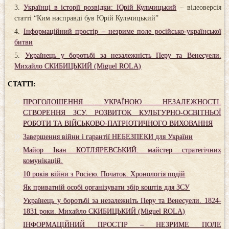
Українці в історії розвідки: Юрій Кульчицький
– відеоверсія
статті “Ким насправді був Юрій Кульчицький”
Інформаційний простір – незриме поле російсько-української
битви
Українець у боротьбі за незалежність Перу та Венесуели.
Михайло СКИБИЦЬКИЙ (Miguel ROLA)
СТАТТІ:
ПРОГОЛОШЕННЯ УКРАЇНОЮ НЕЗАЛЕЖНОСТІ.
СТВОРЕННЯ ЗСУ. РОЗВИТОК КУЛЬТУРНО-ОСВІТНЬОЇ
РОБОТИ ТА ВІЙСЬКОВО-ПАТРІОТИЧНОГО ВИХОВАННЯ
Завершення війни і гарантії НЕБЕЗПЕКИ для України
Майор Іван КОТЛЯРЕВСЬКИЙ: майстер стратегічних
комунікацій.
10 років війни з Росією. Початок. Хронологія подій
Як приватній особі організувати збір коштів для ЗСУ
Українець у боротьбі за незалежніть Перу та Венесуели. 1824-
1831 роки. Михайло СКИБИЦЬКИЙ (Miguel ROLA)
ІНФОРМАЦІЙНИЙ ПРОСТІР – НЕЗРИМЕ ПОЛЕ