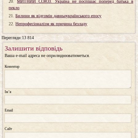
МИТНИЙ СОЮЗ. Україна не поспішає поперед батька в
пекло
Билини як відгомін давньоукраїнського епосу
Непрофесіоналізм як причина безладу
Перегляди:13 814
Залишити відповідь
Ваша e-mail адреса не оприлюднюватиметься.
Коментар
Ім’я
Email
Сайт