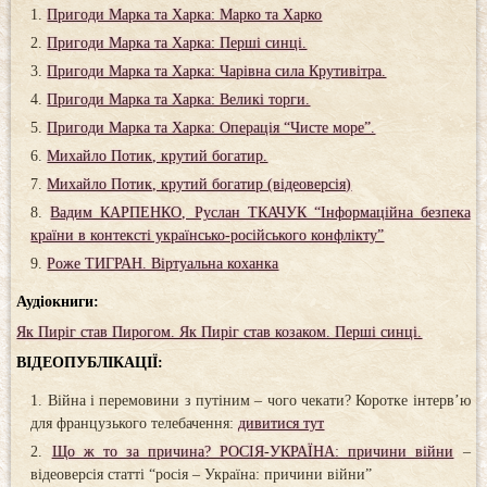
Пригоди Марка та Харка: Марко та Харко
Пригоди Марка та Харка: Перші синці.
Пригоди Марка та Харка: Чарівна сила Крутивітра.
Пригоди Марка та Харка: Великі торги.
Пригоди Марка та Харка: Операція “Чисте море”.
Михайло Потик, крутий богатир.
Михайло Потик, крутий богатир (відеоверсія)
Вадим КАРПЕНКО, Руслан ТКАЧУК “Інформаційна безпека
країни в контексті українсько-російського конфлікту”
Роже ТИГРАН. Віртуальна коханка
Аудіокниги:
Як Пиріг став Пирогом. Як Пиріг став козаком. Перші синці.
ВІДЕОПУБЛІКАЦІЇ:
Війна і перемовини з путіним – чого чекати? Коротке інтерв’ю
для французького телебачення:
дивитися тут
Що ж то за причина? РОСІЯ-УКРАЇНА: причини війни
–
відеоверсія статті “росія – Україна: причини війни”