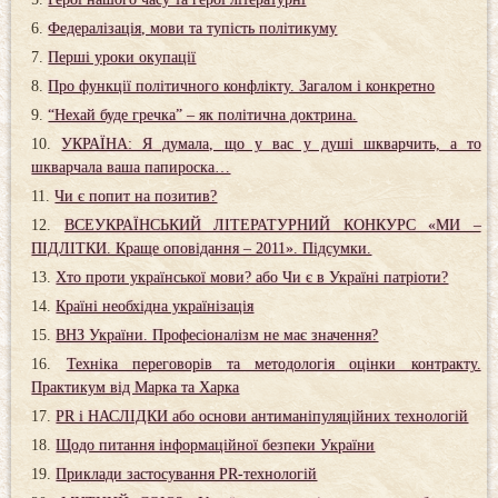
Федералізація, мови та тупість політикуму
Перші уроки окупації
Про функції політичного конфлікту. Загалом і конкретно
“Нехай буде гречка” – як політична доктрина.
УКРАЇНА: Я думала, що у вас у душі шкварчить, а то
шкварчала ваша папироска…
Чи є попит на позитив?
ВСЕУКРАЇНСЬКИЙ ЛІТЕРАТУРНИЙ КОНКУРС «МИ –
ПІДЛІТКИ. Краще оповідання – 2011». Підсумки.
Хто проти української мови? або Чи є в Україні патріоти?
Країні необхідна українізація
ВНЗ України. Професіоналізм не має значення?
Техніка переговорів та методологія оцінки контракту.
Практикум від Марка та Харка
PR і НАСЛІДКИ або основи антиманіпуляційних технологій
Щодо питання інформаційної безпеки України
Приклади застосування PR-технологій