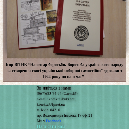
Ігор ВІТИК “На олтар боротьби. Боротьба українського народу
за створення своєї української соборної самостійної держави з
1944 року по наш час”
Зв’яжіться з нами:
(067)683-74-94 (Олексій)
e-mail: korekta@ukr.net,
korekta@ipnet.ua
м. Київ, 04210
пр. Володимира Івасюка 17 оф. 21
Ми у
Facebook
Написати нам