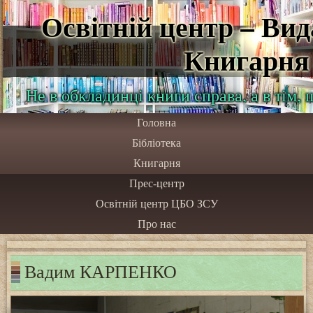
Освітній центр – Ви
Книгарня
Не в обкладинці книги справа, а в тім,
Головна
Бібліотека
Книгарня
Прес-центр
Освітній центр ЦБО ЗСУ
Про нас
Вадим КАРПЕНКО