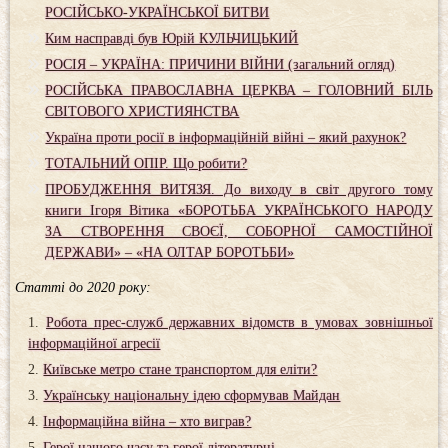
РОСІЙСЬКО-УКРАЇНСЬКОЇ БИТВИ
Ким насправді був Юрій КУЛЬЧИЦЬКИЙ
РОСІЯ – УКРАЇНА: ПРИЧИНИ ВІЙНИ (загальний огляд)
РОСІЙСЬКА ПРАВОСЛАВНА ЦЕРКВА – ГОЛОВНИЙ БІЛЬ
СВІТОВОГО ХРИСТИЯНСТВА
Україна проти росії в інформаційній війні – який рахунок?
ТОТАЛЬНИЙ ОПІР. Що робити?
ПРОБУДЖЕННЯ ВИТЯЗЯ. До виходу в світ другого тому
книги Ігоря Вітика «БОРОТЬБА УКРАЇНСЬКОГО НАРОДУ
ЗА СТВОРЕННЯ СВОЄЇ, СОБОРНОЇ САМОСТІЙНОЇ
ДЕРЖАВИ» – «НА ОЛТАР БОРОТЬБИ»
Статті до 2020 року:
Робота прес-служб державних відомств в умовах зовнішньої
інформаційної агресії
Київське метро стане транспортом для еліти?
Українську національну ідею сформував Майдан
Інформаційна війна – хто виграв?
Герої нашого часу та герої літературні