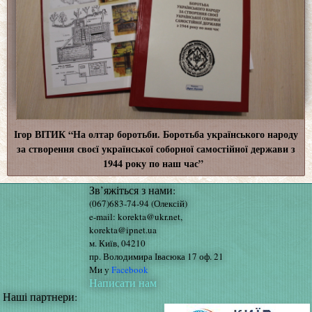
Ігор ВІТИК “На олтар боротьби. Боротьба українського народу
за створення своєї української соборної самостійної держави з
1944 року по наш час”
Зв’яжіться з нами:
(067)683-74-94 (Олексій)
e-mail: korekta@ukr.net,
korekta@ipnet.ua
м. Київ, 04210
пр. Володимира Івасюка 17 оф. 21
Ми у
Facebook
Написати нам
Наші партнери: