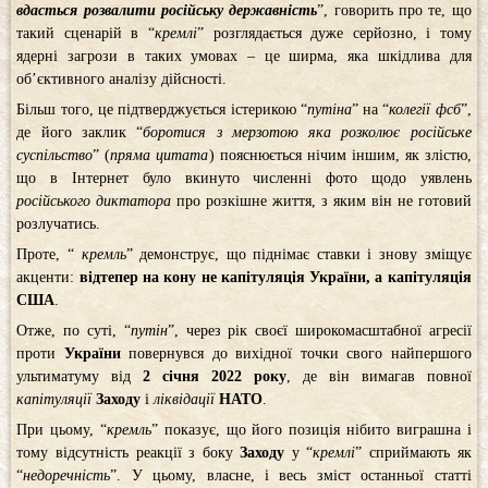
вдасться розвалити російську державність
”, говорить про те, що
такий сценарій в “
кремлі
” розглядається дуже серйозно, і тому
ядерні загрози в таких умовах – це ширма, яка шкідлива для
об’єктивного аналізу дійсності.
Більш того, це підтверджується істерикою “
путіна
” на “
колегії фсб
”,
де його заклик “
боротися з мерзотою яка розколює російське
суспільство
” (
пряма цитата
) пояснюється нічим іншим, як злістю,
що в Інтернет було вкинуто численні фото щодо уявлень
російського диктатора
про розкішне життя, з яким він не готовий
розлучатись.
Проте, “
кремль
” демонструє, що піднімає ставки і знову зміщує
акценти:
відтепер на кону не капітуляція України, а капітуляція
США
.
Отже, по суті, “
путін
”, через рік своєї широкомасштабної агресії
проти
України
повернувся до вихідної точки свого найпершого
ультиматуму від
2 січня 2022 року
, де він вимагав повної
капітуляції
Заходу
і
ліквідації
НАТО
.
При цьому, “
кремль
” показує, що його позиція нібито виграшна і
тому відсутність реакції з боку
Заходу
у “
кремлі
” сприймають як
“
недоречність
”. У цьому, власне, і весь зміст останньої статті