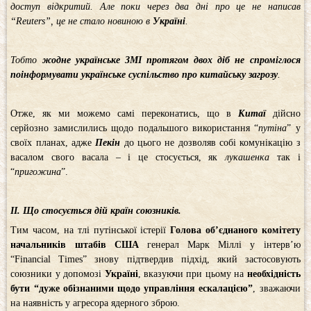
доступ відкритий. Але поки через два дні про це не написав
“Reuters”, це не стало новиною в
Україні
.
Тобто
жодне українське ЗМІ протягом двох діб не спроміглося
поінформувати українське суспільство про китайську загрозу
.
Отже, як ми можемо самі переконатись, що в
Китаї
дійсно
серйозно замислились щодо подальшого використання “
путіна
” у
своїх планах, адже
Пекін
до цього не дозволяв собі комунікацію з
васалом свого васала – і це стосується, як
лукашенка
так і
“
пригожина
”.
ІІ. Що стосується дій країн союзників.
Тим часом, на тлі путінської істерії
Голова об’єднаного комітету
начальників штабів США
генерал Марк Міллі у інтерв’ю
“Financial Times” знову підтвердив підхід, який застосовують
союзники у допомозі
Україні
, вказуючи при цьому на
необхідність
бути “дуже обізнаними щодо управління ескалацією”
, зважаючи
на наявність у агресора ядерного зброю.