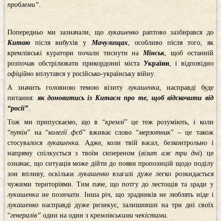
проблеми”.
Попередньо ми зазначали, що
лукашенко
раптово зазбирався до
Китаю
після вибухів у
Мачулищах
, особливо після того, як
кремлівські куратори почали тиснути на
Мінськ
, щоб останній
розпочав обстрілювати прикордонні міста
України
, і відповідно
офіційно
вплутався у російсько-українську війну.
А значить головною темою візиту
лукашенка,
насправді буде
питання:
як домовитись із Китаєм про те, щоб відскочити від
“росії”
.
Тож ми припускаємо, що в “
кремлі
” це теж розуміють, і коли
“
путін
” на “
колегії фсб
” вживає слово “
мерзотник
” – це також
стосувалося
лукашенка
. Адже, коли твій васал, безконтрольно і
напряму спілкується з твоїм сюзереном (
візит аж три дні
) це
означає, що ситуація може дійти до появи пропозицій щодо поділу
зон впливу, оскільки
лукашенко
взагалі дуже легко розкидається
чужими територіями. Тим паче, що потгу до лестощів та зради у
лукашенка
не позичати. Інша річ, що зрадників не люблять ніде і
лукашенко
насправді дуже ризикує, залишивши на три дні своїх
“
генералів”
один на один з
кремлівськими чекістами
.