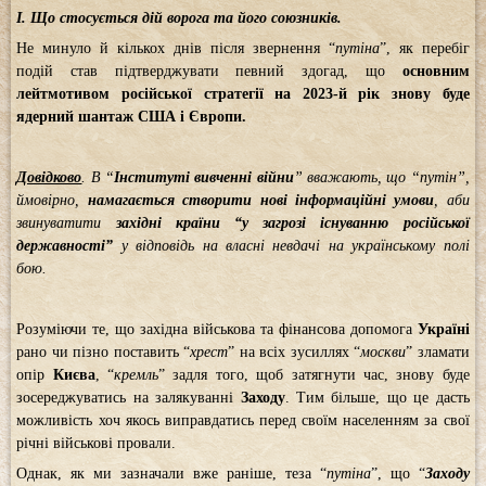
І. Що стосується дій ворога та його союзників.
Не минуло й кількох днів після звернення “
путіна
”, як перебіг
подій став підтверджувати певний здогад, що
основним
лейтмотивом російської стратегії на 2023-й рік знову буде
ядерний шантаж США і Європи.
Довідково
. В “
Інституті вивченні війни
” вважають, що “путін”,
ймовірно,
намагається створити нові інформаційні умови
, аби
звинуватити
західні країни “у загрозі існуванню російської
державності”
у відповідь на власні невдачі на українському полі
бою.
Розуміючи те, що західна військова та фінансова допомога
Україні
рано чи пізно поставить “
хрест
” на всіх зусиллях “
москви
” зламати
опір
Києва
, “
кремль
” задля того, щоб затягнути час, знову буде
зосереджуватись на залякуванні
Заходу
. Тим більше, що це дасть
можливість хоч якось виправдатись перед своїм населенням за свої
річні військові провали.
Однак, як ми зазначали вже раніше, теза “
путіна
”, що “
Заходу