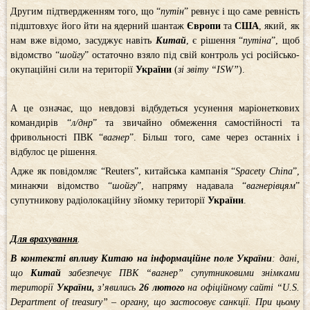
Другим підтвердженням того, що “
путін
” ревнує і що саме ревність
підштовхує його йти на ядерний шантаж
Європи
та
США
, який, як
нам вже відомо, засуджує навіть
Китай
, є рішення “
путіна
”, щоб
відомство “
шойгу
” остаточно взяло під свій контроль усі російсько-
окупаційні сили на території
України
(
зі звіту “ISW”
).
А це означає, що невдовзі відбудеться усунення маріонеткових
командирів “
л/днр
” та звичайно обмеження самостійності та
фривольності ПВК “
вагнер
”. Більш того, саме через останніх і
відбулос це рішення.
Адже як повідомляє “Reuters”, китайська кампанія “
Spacety China
”,
минаючи відомство “
шойгу
”, напряму надавала “
вагнерівцям
”
супутникову радіолокаційну зйомку території
України
.
Для врахування
.
В контексті впливу Китаю на інформаційне поле України
: дані,
що
Китай
забезпечує ПВК “вагнер” супутниковими знімками
території
України,
з’явились
26 лютого
на офіційному сайті “U.S.
Department of treasury” – органу, що застосовує санкції. При цьому