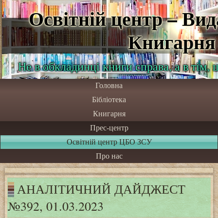
Освітній центр – Ви
Книгарня
Не в обкладинці книги справа, а в тім,
Головна
Бібліотека
Книгарня
Прес-центр
Освітній центр ЦБО ЗСУ
Про нас
АНАЛІТИЧНИЙ ДАЙДЖЕСТ
№392, 01.03.2023