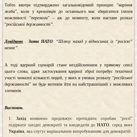
Тобто вкотре підтверджено загальновідомий принцип “
варіння
жаби
”, коли у
кремлівців
до останнього має зберігатися ілюзія
можливості “
перемоги
” – аж до моменту, коли настане розвал
“
російської державності”
.
Довідково
.
Заява НАТО
: “Шляху назад у відносинах із “росією”
немає”.
А тоді ядерний сценарій стане нездійсненним у прямому сенсі
цього слова, адже застосування ядерної зброї потребує технічної
участі чималої кількості людей, у яких в умовах розвалу “
російської
державності
” не буде мотивів йти на найстрашніший з можливих
злочинів.
Висновок.
Захід
впевнено продовжує протидіяти спробам “
росії
”
підірвати західні демократії та кандидатів до
НАТО
, серед яких
Україна
, яка слугує вирішальним випробуванням для демократій.