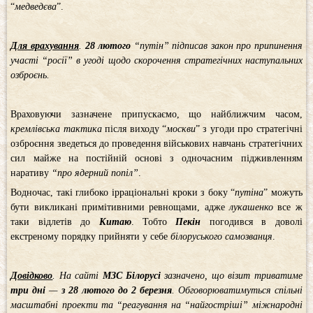
“
медведєва
”.
Для врахування
.
28 лютого
“путін” підписав закон про припинення
участі “росії” в угоді щодо скорочення стратегічних наступальних
озброєнь.
Враховуючи зазначене припускаємо, що найближчим часом,
кремлівська
тактика
після виходу “
москви
” з угоди про стратегічні
озброєння зведеться до проведення військових навчань стратегічних
сил майже на постійній основі з одночасним підживленням
наративу
“про ядерний попіл”
.
Водночас, такі глибоко ірраціональні кроки з боку “
путіна
” можуть
бути викликані примітивними ревнощами, адже
лукашенко
все ж
таки відлетів до
Китаю
. Тобто
Пекін
погодився в доволі
екстреному порядку прийняти у себе
білоруського самозванця
.
Довідково
. На сайті
МЗС Білорусі
зазначено, що візит триватиме
три дні
—
з 28 лютого до 2 березня
. Обговорюватимуться спільні
масштабні проекти та “реагування на “найгостріші” міжнародні