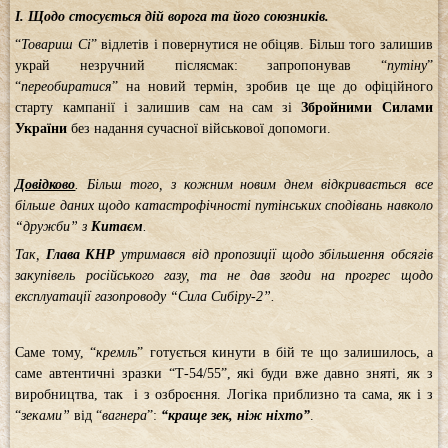
І. Щодо стосується дій ворога та його союзників.
“
Товариш
Сі
” відлетів і повернутися не обіцяв. Більш того залишив
украй незручний післясмак: запропонував “
путіну
”
“
переобиратися
” на новий термін, зробив це ще до офіційного
старту кампанії і залишив сам на сам зі
Збройними Силами
України
без надання сучасної військової допомоги.
Довідково
. Більш того, з кожним новим днем відкривається все
більше даних щодо катастрофічності путінських сподівань навколо
“дружби” з
Китаєм
.
Так,
Глава КНР
утримався від пропозиції щодо збільшення обсягів
закупівель російського газу, та не дав згоди на прогрес щодо
експлуатації газопроводу “Сила Сибіру-2”.
Саме тому, “
кремль
” готується кинути в бій те що залишилось, а
саме автентичні зразки “Т-54/55”, які буди вже давно зняті, як з
виробництва, так і з озброєння. Логіка приблизно та сама, як і з
“
зеками”
від “
вагнера
”:
“краще зек, ніж ніхто”
.