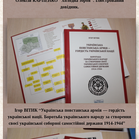
Олексій КАРПЕНКО "Холодна зброя". Ілюстрований
довідник.
Ігор ВІТИК “Українська повстанська армія ― гордість
української нації. Боротьба українського народу за створення
своєї української соборної самостійної держави 1914-1944”