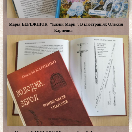
Марія БЕРЕЖНЮК. "Казки Марії". В ілюстраціях Олексія
Карпенка