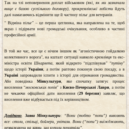
Так на тлі неповернення доплат військовим
(які, як ми зазначали
вище є базою суспільного договору)
,
прокремлівські лобісти
йдуть
далі намагаючись відмінити ще й частину пільг для ветеранів.
“ Відміна пільг” – це перша цеглинка, яка направлена на те, щоб
якраз і підірвати нові громадські очікування, особливо в частині
професійної армії.
В той же час, все це є нічим іншим як “агоністичною гойдалкою
колективного ворога”, на кшталт ситуації навколо
кремлівця
та екс-
міністра освіти
Шкарлета
, який відкрито “підспівував” “
путіну
”
щодо історії
України
, а потім раптово покинув свою посаду, а в
Україні
запровадили іспити з історії для отримання громадянства.
Або поведінка
Мінкультури
, яке спочатку затягує процес
виселення “
московських попів
” з
Києво-Печерської Лаври
, а потім
не чекаючи офіційної дати виселення (
29 березня
) заявляє, що
виселення вже відбувається під їх керівництвом.
Довідково
.
Заява Мінкультури
: “Вони (тобто “попи”) вивозять
все: столи, стільці, бойлери, унітази. Вони (“попи”) виїжджають,
незважаючи на заяви, що куполи почорніли”.