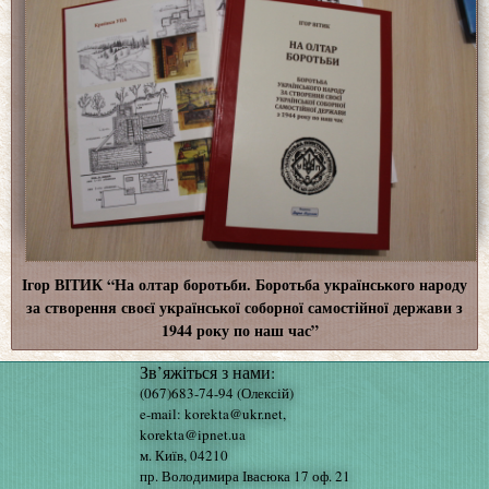
Ігор ВІТИК “На олтар боротьби. Боротьба українського народу
за створення своєї української соборної самостійної держави з
1944 року по наш час”
Зв’яжіться з нами:
(067)683-74-94 (Олексій)
e-mail: korekta@ukr.net,
korekta@ipnet.ua
м. Київ, 04210
пр. Володимира Івасюка 17 оф. 21