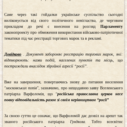
Саме через такі гойдалки українське суспільство сьогодні
виліковується від свого політичного невігластва, де черговим
прикладом до речі є внесення на розгляд
Парламенту
законопроекту про обмеження використання військово-патріотичної
тематики під час реєстрації торгових марок та в рекламі.
Довідково
. Документ забороняє реєстрацію торгових марок, які:
відтворюють: назви подій, населених пунктів та місць, що
постраждали внаслідок збройної агресії “росії”.
Вже на завершення, повертаючись знову до питання виселення
“
московських попів
”, зазначимо, про нещодавню заяву Вселенського
патріарха Варфоломія, що “
російська православна церков несе
повну відповідальність разом зі своїм керівництвом “росії”
За своєю суттю це означає, що Варфоломій дає дозвіл на арешт так
званого російського патріарха
Гундяєва
. Тобто всесвітнє