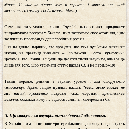
зброю. Сі сам не вірить вже в перемогу і затягує час, щоб
визначитись самому з подальшими діями)
.
Саме на затягування війни “
путін
” наполегливо продовжує
випрошувати ресурси у
Китаю
, цим заспокоює своє оточення, цим
же живить пропаганду для пересічних росіян.
І як не дивно, перший, хто зрозумів, що така
путінська тактика
згубна, на практиці виявився, – “
пригожин
”. Тобто “
пригожин”
зрозумів, що “
путін
” згідний ще десятки тисяч загубити, але все це
лише для того, щоб утримати статус васала
Сі
, а не переможця.
Такий порядок денний є гарним уроком і для
білоруського
самозванця
. Адже, згідно правила васала: “
васал
мого васала не
мій васал
”,
лукашенко
невдовзі чекає жорсткий
кремлівський
наганяй
, оскільки йому не вдалося замінити сюзерена на
Сі
.
ІІ. Що стосується внутрішньо-політичної обстановки.
В
Україні
тим часом, контури суспільного договору продовжують