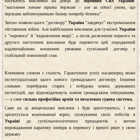
базуватись виключно на довірі до
Збройних Сил України
:
“
населення готове вірити державі – але за однієї умови, що
держава забезпечуватиме базову потребу безпеки
”.
Звісно появою цього “договору”
Україна
“завдячує” екстремальним
обставинам війни. Але найбільшим викликом для сучасної
України
є “перемога” й “відновлення миру”, а після досягнення першого та
другого наступним викликом буде перевести цей породжений
надзвичайними воєнними умовами суспільний договір у
стабільний повоєнний стан.
Ключовим словом є сталість. Гарантувати успіх насамперед може
інституціалізація цього нового громадського договору. Іншими
словами: перебудова старих і побудова нових державних
інституцій, що відповідатимуть новим громадським очікуванням,
— а саме
сильна професійна армія та незалежна судова система.
Саме на ці вищесказані виклики і буде орієнтуватись, і вже
орієнтується
колективний ворог
, спонукаючи своїх лобістів в
Україні
до суспільнополітичних прецедентів з метою
впровадження наративу зневіри в перемогу і врешті решт у свою
державу.