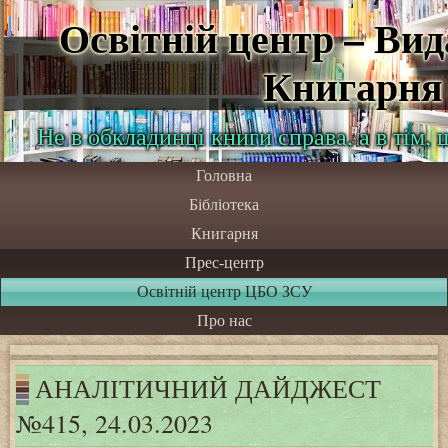
Освітній центр – Ви
Книгарня
Не в обкладинці книги справа, а в тім,
Головна
Бібліотека
Книгарня
Прес-центр
Освітній центр ЦБО ЗСУ
Про нас
АНАЛІТИЧНИЙ ДАЙДЖЕСТ
№415, 24.03.2023