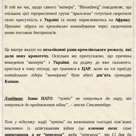
В той же час, щодо самого “
вагнера
”, “Bloomberg” повідомляє, що
очільник цієї терористичної групи “
пригожин
” готується скоротити
свою присутність в
Україні
та знову переключитись на
Африку
.
Причина
: образа на
кремлівське командування
через скорочення
ними поставок боєприпасів.
Це вкотре вказує на
незаліковні рани кремлівського розколу, які
дали нову кровотечу.
Оскільки ми припускаємо, що причина
виведення “
вагнерів”
з
України
, на додачу до вже сказаного,
криється в тому епізоді, що трапився в
ЦАР
, коли на тлі приїзду
китайського лідера
“
вагнерами
” були вбиті
дев’ять
громадян
Китаю
.
Довідково
.
Заява НАТО
: “путін” не готується до миру, він
готується до продовження війни”, – генсек Столтенберг.
Тож у підсумку
: надії “
путіна
” на виживання сьогодні пов’язані
виключно із затягуванням війни
(це
ключова теза
: саме
затягування, а не “перемога”
, якби “перемога”, то Сі дав би