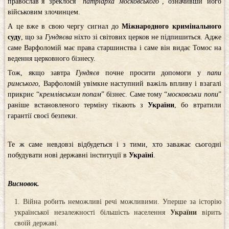
православ’я зреклося “
патріарха московського
”, означивши його
військовим злочинцем.
А це вже в свою чергу сигнал до
Міжнародного кримінального
суду
, що за
Гундяєва
ніхто зі світових церков не підпишиться. Адже
саме Варфоломій має права старшинства і саме він видає Томос на
ведення церковного бізнесу.
Тож, якщо завтра
Гундяєв
почне просити допомоги у
папи
римського
, Варфоломій увімкне наступний важіль впливу і взагалі
прикриє “
кремлівським попам
” бізнес. Саме тому “
московськи попи
”
раніше встановленого терміну тікають з
України
, бо втратили
гарантії своєї безпеки.
Те ж саме невдовзі відбудеться і з тими, хто заважає сьогодні
побудувати нові державні інституції в
Україні
.
Висновок.
Війна робить неможливі речі можливими. Уперше за історію
української незалежності більшість населення
України
вірить
своїй державі.