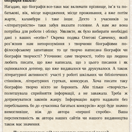
біографія взагалі?
Нагадаю, що біографія все-таки має включати прізвище, ім’я та по-
батькові, вік, місце народження, місце проживання, а вже потім
жарти, каламбури і таке інше. Дехто з учасників за
«літературністю» таки забув вказати головне. А нам же вона
потрібна для роботи і обліку. Уявляєте, як було вибирати необхідні
дані з ваших «есеїв»? Окрема подяка Олегові Савченку, який
роз’яснив нам непорозуміння з творчими біографіями по-
філософському запитавши: то це творчо написана біографія чи
біографія творчості? Уточнюю: саме творчості, тобто що людина
любить писати, що вже написала, що з цього писання і як
оцінювалося дотепер, що вже видавалося чи друкувалося. А також
літературної активності: участі у роботі шкільних чи бібліотечних
стіннівок, літературних гуртках, конкурсах. Хоча писати таку
біографію творчо ніхто не боронить. Аби тільки «творчість»
полегшувала сприйняття інформації, а не заважала. Треба ж
дотримуватися законів жанру. Інформацію варто надавати без
перебільшень бо до «учасника багатьох конкурсів» журі буде значно
вимогливіше, ніж до автора «першої спроби». Ваша
перспективність як автора наших сайтів чи нашого видавництва
також має значення.