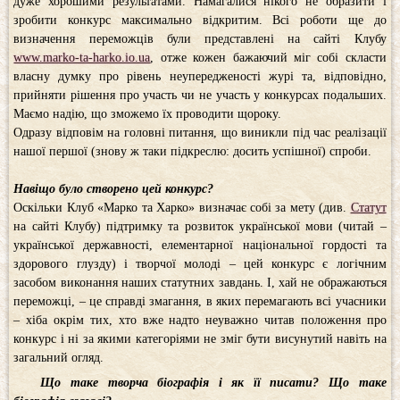
дуже хорошими результатами. Намагалися нікого не образити і
зробити конкурс максимально відкритим. Всі роботи ще до
визначення переможців були представлені на сайті Клубу
www.marko-ta-harko.io.ua
, отже кожен бажаючий міг собі скласти
власну думку про рівень неупередженості журі та, відповідно,
прийняти рішення про участь чи не участь у конкурсах подальших.
Маємо надію, що зможемо їх проводити щороку.
Одразу відповім на головні питання, що виникли під час реалізації
нашої першої (знову ж таки підкреслю: досить успішної) спроби.
Навіщо було створено цей конкурс?
Оскільки Клуб «Марко та Харко» визначає собі за мету (див.
Статут
на сайті Клубу) підтримку та розвиток української мови (читай –
української державності, елементарної національної гордості та
здорового глузду) і творчої молоді – цей конкурс є логічним
засобом виконання наших статутних завдань. І, хай не ображаються
переможці, – це справді змагання, в яких перемагають всі учасники
– хіба окрім тих, хто вже надто неуважно читав положення про
конкурс і ні за якими категоріями не зміг бути висунутий навіть на
загальний огляд.
Що таке творча біографія і як її писати? Що таке