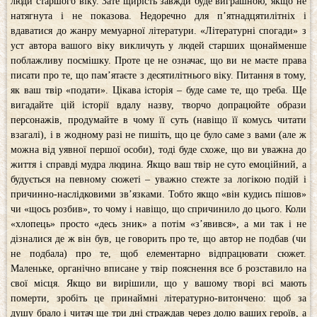
люди старшого віку. Зате щирість завжди буде виграшною, якщо не
натягнута і не показова. Недоречно для п’ятнадцятилітніх і
вдаватися до жанру мемуарної літератури. «Літературні спогади» з
уст автора вашого віку викличуть у людей старших щонайменше
поблажливу посмішку. Проте це не означає, що ви не маєте права
писати про те, що пам’ятаєте з десятилітнього віку. Питання в тому,
як ваш твір «подати». Цікава історія – буде саме те, що треба. Ще
вигадайте цій історії вдалу назву, творчо допрацюйте образи
персонажів, продумайте в чому її суть (навіщо її комусь читати
взагалі), і в жодному разі не пишіть, що це було саме з вами (але ж
можна від уявної першої особи), тоді буде схоже, що ви уважна до
життя і справді мудра людина. Якщо ваш твір не суто емоційний, а
будується на певному сюжеті – уважно стежте за логікою подій і
причинно-наслідковими зв’язками. Тобто якщо «він кудись пішов»
чи «щось розбив», то чому і навіщо, що спричинило до цього. Коли
«хлопець» просто «десь зник» а потім «з’явився», а ми так і не
дізналися де ж він був, це говорить про те, що автор не подбав (чи
не подбала) про те, щоб елементарно відпрацювати сюжет.
Маленьке, органічно вписане у твір пояснення все б розставило на
свої місця. Якщо ви вирішили, що у вашому творі всі мають
померти, зробіть це принаймні літературно-витончено: щоб за
душу брало і читач ще три дні страждав через долю ваших героїв, а