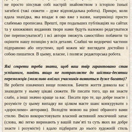
не просто зіпсував собі настрій знайомством з історією їхньої
загибелі (такі сюжети – дуже відповідальна робота). Прикро, коли
вдала знахідка, яка впадає в око вже з назви, наприкінці просто
слабенько прописана. Врешті, при подальших публікаціях на сайтах
та у книжкових виданнях твори нами будуть належно редагуватися
(не переписуватися!) і всі автори зможуть самостійно побачити та
оцінити нашу позицію у всіх деталях. Слабші чи недоречні частини
підправимо або опустимо, щоб кожен міг виглядати достойно і
собою пишатися. В цьому, власне, і полягає редакторська робота.
Які секрети треба знати, щоб ваш твір гарантовано став
успішним, навіть якщо не потрапляєте до шістки-десятки
переможців (можливо вмілих учасників виявиться дуже багато)?
Не робити означених вище помилок. Бачити життя довкола вас і
знаходити у ньому цікаві сюжети. Не писати того, що ви знаєте
слабо, а інші значно краще за вас. Писати про те, що добре знаєте і
розумієте (у цьому випадку ви цілком маєте шанс конкурувати з
«дорослими» авторами). Володіти мовою на рівні обраного вами
стилю. Вміло використовувати власний активний лексичний запас
(слова, які легко виринають у вашій пам’яті та суть яких ви добре
знаєте і розумієте) і вдало підбирати до нього художній стиль