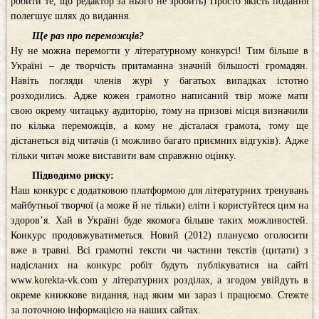
робити те, що редактор за нього не зробить) Просто якість подання
полегшує шлях до видання.
Ще раз про переможців?
Ну не можна перемогти у літературному конкурсі! Тим більше в
Україні – де творчість притаманна значній більшості громадян.
Навіть погляди членів журі у багатьох випадках істотно
розходились. Адже кожен грамотно написаний твір може мати
свою окрему читацьку аудиторію, тому на призові місця визначили
по кілька переможців, а кому не дісталася грамота, тому ще
дістанеться від читачів (і можливо багато приємних відгуків). Адже
тільки читач може виставити вам справжню оцінку.
Підводимо риску:
Наш конкурс є додатковою платформою для літературних тренувань
майбутньої творчої (а може й не тільки) еліти і користуйтеся цим на
здоров’я. Хай в Україні буде якомога більше таких можливостей.
Конкурс продовжуватиметься. Новий (2012) плануємо оголосити
вже в травні. Всі грамотні тексти чи частини текстів (цитати) з
надісланих на конкурс робіт будуть публікуватися на сайті
www.korekta-vk.com у літературних розділах, а згодом увійдуть в
окреме книжкове видання, над яким ми зараз і працюємо. Стежте
за поточною інформацією на наших сайтах.