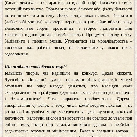
(багата лексика – не гарантовано вдалий твір). Визначити свого
потенційного читача. Обрати знайому, близьку або цікаву більшості
потенційних читачів тему. Добре відпрацювати сюжет. Визначити
(добре собі уявити) характери персонажів (не зайве обрати серед
знайомих вам людей прототипів, і творчо підправити їхні
характери відповідно до потреб сюжету). Придумати вдалу назву.
Зацікавити з перших рядків. Утриматися від моралізаторства –
висновки має робити читач, не відбирайте у нього цього
задоволення.
Що особливо сподобалося журі?
Більшість творів, які надійшли на конкурс. Цікаві сюжети.
Чуттєвість. Доречний гумор. Інформативність («дорослі» читачі
отримали ще одну нагоду дізнатися, про наслідки своїх
експериментів «по розбудові держави» – ваше бачення досить точне
і безкомпромісне). Чітко виражена проблематика. Доречне
використання сучасної, в тому числі комп’ютерної лексики – це
розвиває і актуалізує мову. Застереження: деякі русизми, лексичні
неточності, нелогічні вислови та коректура не бралися до уваги при
оцінці твору, якщо твір загалом виявився вдалим, а необхідне
редакторське втручання мінімальним. Головне завдання автора –