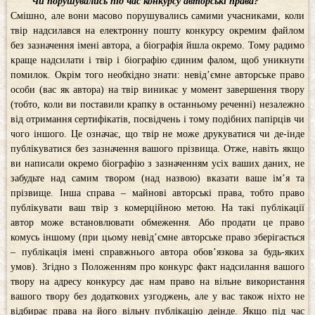
Чи порушувались під час конкурсу авторські права?
Смішно, але вони масово порушувались самими учасниками, коли
твір надсилався на електронну пошту конкурсу окремим файлом
без зазначення імені автора, а біографія йшла окремо. Тому радимо
краще надсилати і твір і біографію єдиним фалом, щоб уникнути
помилок. Окрім того необхідно знати: невід’ємне авторське право
особи (вас як автора) на твір виникає у момент завершення твору
(тобто, коли ви поставили крапку в останньому реченні) незалежно
від отримання сертифікатів, посвідчень і тому подібних папірців чи
чого іншого. Це означає, що твір не може друкуватися чи де-інде
публікуватися без зазначення вашого прізвища. Отже, навіть якщо
ви написали окремо біографію з зазначенням усіх ваших даних, не
забудьте над самим твором (над назвою) вказати ваше ім’я та
прізвище. Інша справа – майнові авторські права, тобто право
публікувати ваш твір з комерційною метою. На такі публікації
автор може встановлювати обмеження. Або продати це право
комусь іншому (при цьому невід’ємне авторське право зберігається
– публікація імені справжнього автора обов’язкова за будь-яких
умов). Згідно з Положенням про конкурс факт надсилання вашого
твору на адресу конкурсу дає нам право на вільне використання
вашого твору без додаткових узгоджень, але у вас також ніхто не
відбирає права на його вільну публікацію деінде. Якщо під час