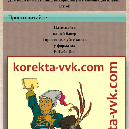
Ctrl+F
Просто читайте
Натискайте
на цей банер
і просто скачуйте книги
у форматах
Pdf або Doc