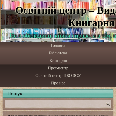
Освітній центр – Ви
Книгарня
Не в обкладинці книги справа, а в тім,
Головна
Бібліотека
Книгарня
Прес-центр
Освітній центр ЦБО ЗСУ
Про нас
Пошук
Для пошуку на сторінці використовуйте комбінацію клавіш