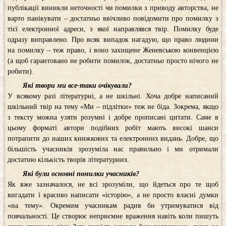
публікації виникли неточності чи помилки з приводу авторства, не
варто панікувати – достатньо ввічливо повідомити про помилку з
тієї електронної адреси, з якої направлявся твір. Помилку буде
одразу виправлено. Про всяк випадок нагадую, що право людини
на помилку – теж право, і воно захищене Женевською конвенцією
(а щоб гарантовано не робити помилок, достатньо просто нічого не
робити).
Які твори ми все-таки очікували?
У всякому разі літературні, а не шкільні. Хоча добре написаний
шкільний твір на тему «Ми – підлітки» теж не біда. Зокрема, якщо
з тексту можна узяти розумні і добре прописані цитати. Саме в
цьому форматі автори подібних робіт мають високі шанси
потрапити до наших книжкових та електронних видань. Добре, що
більшість учасників зрозуміла нас правильно і ми отримали
достатню кількість творів літературних.
Які були основні помилки учасників?
Як вже зазначалося, не всі зрозуміли, що йдеться про те щоб
вигадати і красиво написати «історію», а не просто власні думки
«на тему». Окремим учасникам радив би утримуватися від
повчальності. Це створює неприємне враження навіть коли пишуть