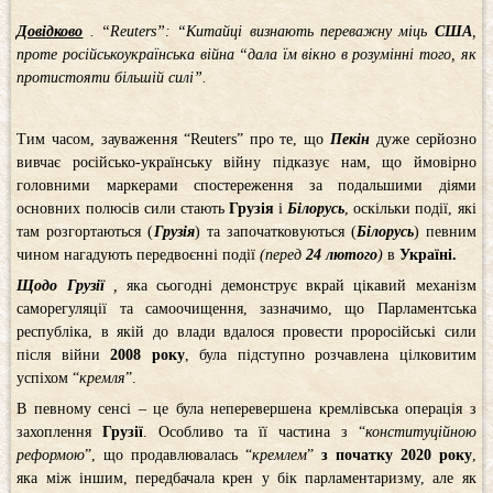
Довідково
. “Reuters”: “Китайці визнають переважну міць
США
,
проте російськоукраїнська війна “дала їм вікно в розумінні того, як
протистояти більшій силі”.
Тим часом, зауваження “Reuters” про те, що
Пекін
дуже серйозно
вивчає російсько-українську війну підказує нам, що ймовірно
головними маркерами спостереження за подальшими діями
основних полюсів сили стають
Грузія
і
Білорусь
, оскільки події, які
там розгортаються (
Грузія
) та започатковуються (
Білорусь
) певним
чином нагадують передвоєнні події
(перед
24 лютого
)
в
Україні.
Щодо Грузії
,
яка сьогодні демонструє вкрай цікавий механізм
саморегуляції та самоочищення, зазначимо, що Парламентська
республіка, в якій до влади вдалося провести проросійські сили
після війни
2008 року
, була підступно розчавлена цілковитим
успіхом “
кремля
”.
В певному сенсі – це була неперевершена кремлівська операція з
захоплення
Грузії
. Особливо та її частина з “
конституційною
реформою
”, що продавлювалась “
кремлем
”
з початку 2020 року
,
яка між іншим, передбачала крен у бік парламентаризму, але як