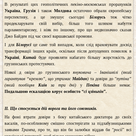
В результаті цих геополітичних
пекіно-московських
прорахунків
Україна
,
Грузія
і також
Молдова
остаточно обрали європейську
перспективу, а це змушує сьогодні
Білорусь
теж чітко
продекларувати свій вибір, більш того шляхом набуття
парламентаризму, і ніяк по іншому, про що недвозначно сказав
Джо Байден під час своєї варшавської промови.
І для
Білорусі
це саме той випадок, коли слід враховувати досвід
трансформації інших країн, оскільки після допущених помилок в
Україні
,
Китай
буде проявляти набагато більшу жорстокість до
грузинських протестуючих.
Ніякої д овіри до грузинського
януковича
–
Іванішвілі
(який
гарантував “кремлю”, що утримає
Майдан
)
та довіри до “
путіна”
(який пообіцяв
Київ
за три дні)
у
Пекіна
більше немає.
Подальшою ескалацією керує особисто “
сі цзіньпін
”.
ІІ. Що стосується дій ворога та його союзників.
На фоні втрати довіри з боку китайського диктатора до своїх
васалів, по-особливому смішно спостерігати за підлабузницькими
заявами
Трампа,
про те, що він би залюбки віддав би “
росії
” всі