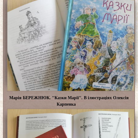
Марія БЕРЕЖНЮК. "Казки Марії". В ілюстраціях Олексія
Карпенка