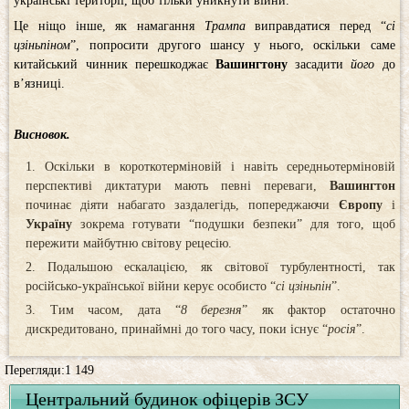
українські території, щоб тільки уникнути війни.
Це ніщо інше, як намагання
Трампа
виправдатися перед “
сі
цзіньпіном
”, попросити другого шансу у нього, оскільки саме
китайський чинник перешкоджає
Вашингтону
засадити
його
до
в’язниці.
Висновок.
Оскільки в короткотерміновій і навіть середньотерміновій
перспективі диктатури мають певні переваги,
Вашингтон
починає діяти набагато заздалегідь, попереджаючи
Європу
і
Україну
зокрема готувати “подушки безпеки” для того, щоб
пережити майбутню світову рецесію.
Подальшою ескалацією, як світової турбулентності, так
російсько-української війни керує особисто “
сі цзіньпін
”.
Тим часом, дата “
8 березня
” як фактор остаточно
дискредитовано, принаймні до того часу, поки існує “
росія
”.
Перегляди:1 149
Центральний будинок офіцерів ЗСУ