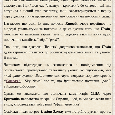
мислити вже іншими категоріями, адже “ефект метелика” ніхто не
скасовував. Прийшов час “змахнути крилами”, бо світова політика
вступила в новий етап розвитку, який характеризується в першу
чергу ідеологічним протистоянням між основними полюсами сили.
Нагадаємо що один із цих полюсів
Китай
, вчора перейшов на
відверті ультиматуми та погрози, а це свідчення того, що
Пекін
,
можливо як запасний варіант, але опрацьовує таки питання щодо
постачання китайської зброї “
росії
”.
Тим паче, що джерела “Reuters” додатково зазначили, що
Пекін
дуже серйозно ставиться до російсько-української війни та уважно
її вивчає.
Частковим підтвердженням зазначеного є повідомлення від
британського громадського телеканалу
(канал не державний, але
який фінансується
Вашингтоном
, через американську корпорацію
“
Comcast
”
)
“Sky News” про те, що
Іран
таємно поставив “
росії
”
військове озброєння.
Однак ми вважаємо, що зазначена комунікація
США
через
Британію
направлена на країни
Європи
, щоб, як ми зазначали вже
вище, спровокувати той самий “ефект метелика”.
Оскільки після погроз
Пекіна
Заходу
вже потрібно думати про те,