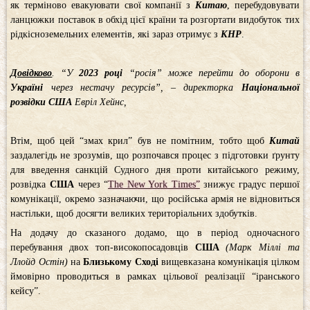
як терміново евакуювати свої компанії з
Китаю
, перебудовувати
ланцюжки поставок в обхід цієї країни та розгортати видобуток тих
рідкісноземельних елементів, які зараз отримує з
КНР
.
Довідково
. “У
2023 році
“росія” може перейти до оборони в
Україні
через нестачу ресурсів”, – директорка
Національної
розвідки США
Евріл Хейнс,
Втім, щоб цей “змах крил” був не помітним, тобто щоб
Китай
заздалегідь не зрозумів, що розпочався процес з підготовки ґрунту
для введення санкцій Судного дня проти китайського режиму,
розвідка
США
через “
The New York Times”
знижує градус першої
комунікації, окремо зазначаючи, що російська армія не відновиться
настільки, щоб досягти великих територіальних здобутків.
На додачу до сказаного додамо, що в період одночасного
перебування двох топ-високопосадовців
США
(Марк Міллі та
Ллойд Остін)
на
Близькому
Сході
вищевказана комунікація цілком
ймовірно проводиться в рамках цільової реалізації “іранського
кейсу”.