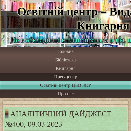
Освітній центр – Ви
Книгарня
Не в обкладинці книги справа, а в тім,
Головна
Бібліотека
Книгарня
Прес-центр
Освітній центр ЦБО ЗСУ
Про нас
АНАЛІТИЧНИЙ ДАЙДЖЕСТ
№400, 09.03.2023