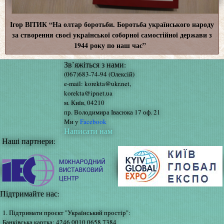
Ігор ВІТИК “На олтар боротьби. Боротьба українського народу
за створення своєї української соборної самостійної держави з
1944 року по наш час”
Зв’яжіться з нами:
(067)683-74-94 (Олексій)
e-mail: korekta@ukr.net,
korekta@ipnet.ua
м. Київ, 04210
пр. Володимира Івасюка 17 оф. 21
Ми у
Facebook
Написати нам
Наші партнери:
Підтримайте нас:
1. Підтримати проєкт "Український простір":
Банківська картка: 4246 0010 0658 7384