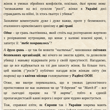
жінок в умовах збройних конфліктів, оскільки,
далі пряма мова
:
“незважаючи на всі зусилля “
росії
”, жінки в
Україні
досі
страждають на війні, їх хтось ґвалтує і убиває”.
Зазначене коментувати дуже і дуже важко, проте у безмежного,
еталонного кремлівського цинізму
є дві грані
.
Одна
– це грань ґвалтівника, який стоїть над розтерзаною жертвою
з розірваними нутрощами, що конає у калюжі власної крові, і
запитує її: “
тебе понравилось
”?
А
друга грань
– це так би мовити “
чистенькі
”, чиновники
світових
безпекових організацій
, які нічого не змогли вдіяти, та дозволили
убивці і маньяку відкривати рота у своїй присутності. Нагадаємо,
що це все відбувається на тлі дня захисту жінок. Ба більше того,
цей маніяк
(“росія”)
публічно нагадав всім жінкам світу
(як
погроза)
що
з квітня місяця
головуватиме у
Радбезі ООН
.
Отже, ми вкотре переконались, що в умовах ідеологічного
протистояння не має значення чи це “
8 березня
” чи “
March 8
” – все
це сьогодні працює на “
8 марта
”, тобто в єдиній
пропагандистській канві ворога і ворог цим чудово користується.
Тож, справжні еліти, як
Європи
так і
України
зокрема мають