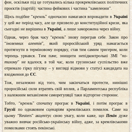
фон, оскільки під це готувались кілька прокремлівських політичних
проєктів (партій): частина фейкових і частина “хамелеони”.
Щось подібне “
кремль
” одночасно намагався впровадити в
Україні
у цей же період часу, але це призвело до конституційної кризи, яка
сьогодні не вирішена в
Україні
, а лише заморожена через війну.
Однак, через брак часу “
кремль
” знову переграв себе. Закон про
“
іноземних агентів
”, який проросійський уряд намагається
протягнути в терміновому порядку, став тим самим тригером, коли
терпець урвався. Тим паче, знищити непідконтрольні ЗМІ “
по-
тихому
” не вдалося, в той час, коли грузинське суспільство вже
отримало гірку пігулку – у вигляді відмови у статусі кандидата на
входження до
ЄС
.
Тож, незалежно від того, чим закінчаться протести, нинішні
проросійські сили втратять свій вплив, а Парламентська республіка
з належним механізмом саморегуляції таки відторгне стороннє.
Тобто, “
кремль
” спочатку програє в
Україні
, і потім програє в
Грузії
по однаковим сценаріям кремлівських помилок. Саме на
цьому “Reuters” акцентує свою увагу, коли каже, що
Пекін
дуже
уважно вивчає російсько-українську війну, адже, за кремлівськими
помилками стоять пекінські.