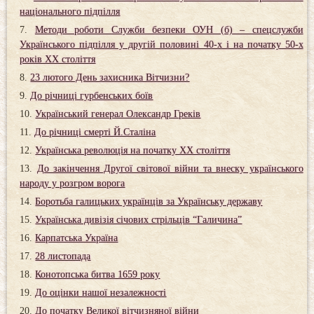
національного підпілля
Методи роботи Служби безпеки ОУН (б) – спецслужби
Українського підпілля у другій половині 40-х і на початку 50-х
років XX століття
23 лютого День захисника Вітчизни?
До річниці гурбенських боїв
Український генерал Олександр Греків
До річниці смерті Й.Сталіна
Українська революція на початку XX століття
До закінчення Другої світової війни та внеску українського
народу у розгром ворога
Боротьба галицьких українців за Українську державу
Українська дивізія січових стрільців “Галичина”
Карпатська Україна
28 листопада
Конотопська битва 1659 року
До оцінки нашої незалежності
До початку Великої вітчизняної війни