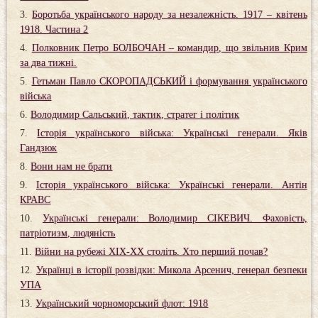
Боротьба українського народу за незалежність. 1917 – квітень
1918. Частина 2
Полковник Петро БОЛБОЧАН – командир, що звільнив Крим
за два тижні.
Гетьман Павло СКОРОПАДСЬКИЙ і формування українського
війська
Володимир Сальський, тактик, стратег і політик
Історія українського війська: Українські генерали. Яків
Гандзюк
Вони нам не брати
Історія українського війська: Українські генерали. Антін
КРАВС
Українські генерали: Володимир СІКЕВИЧ. Фаховість,
патріотизм, людяність
Війни на рубежі ХІХ-ХХ століть. Хто перший почав?
Українці в історії розвідки: Микола Арсенич, генерал безпеки
УПА
Український чорноморський флот: 1918