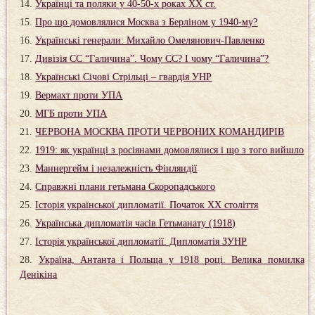
Українці та поляки у 40-50-х роках ХХ ст.
Про що домовлялися Москва з Берліном у 1940-му?
Українські генерали: Михайло Омелянович-Павленко
Дивізія СС “Галичина”. Чому СС? І чому “Галичина”?
Українські Січові Стрільці – гвардія УНР
Вермахт проти УПА
МГБ проти УПА
ЧЕРВОНА МОСКВА ПРОТИ ЧЕРВОНИХ КОМАНДИРІВ
1919: як українці з росіянами домовлялися і що з того вийшло
Маннергейм і незалежність Фінляндії
Справжні плани гетьмана Скоропадського
Історія української дипломатії. Початок ХХ століття
Українська дипломатія часів Гетьманату (1918)
Історія української дипломатії. Дипломатія ЗУНР
Україна, Антанта і Польща у 1918 році. Велика помилка
Денікіна