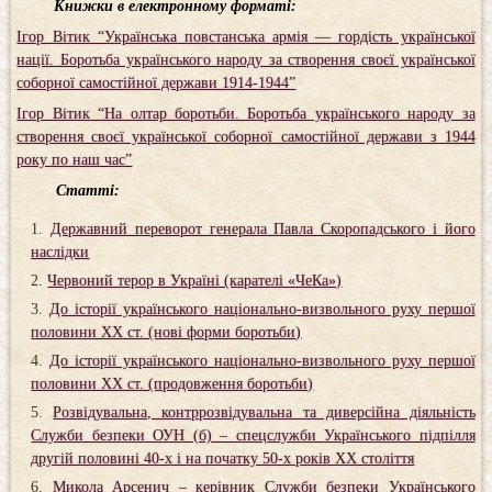
Книжки в електронному форматі:
Ігор Вітик “Українська повстанська армія ― гордість української
нації. Боротьба українського народу за створення своєї української
соборної самостійної держави 1914-1944”
Ігор Вітик “На олтар боротьби. Боротьба українського народу за
створення своєї української соборної самостійної держави з 1944
року по наш час”
Статті:
Державний переворот генерала Павла Скоропадського і його
наслідки
Червоний терор в Україні (карателі «ЧеКа»)
До історії українського національно-визвольного руху першої
половини XX ст. (нові форми боротьби)
До історії українського національно-визвольного руху першої
половини XX ст. (продовження боротьби)
Розвідувальна, контррозвідувальна та диверсійна діяльність
Служби безпеки ОУН (б) – спецслужби Українського підпілля
другій половині 40-х і на початку 50-х років XX століття
Микола Арсенич – керівник Служби безпеки Українського