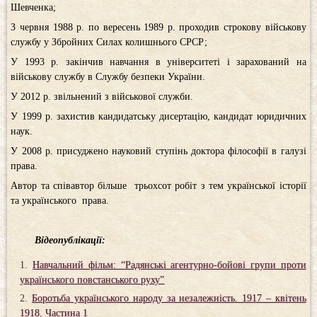
Шевченка;
З червня 1988 р. по вересень 1989 р. проходив строкову військову
службу у Збройних Силах колишнього СРСР;
У 1993 р. закінчив навчання в університеті і зарахований на
військову службу в Службу безпеки України.
У 2012 р. звільнений з військової служби.
У 1999 р. захистив кандидатську дисертацію, кандидат юридичних
наук.
У 2008 р. присуджено науковий ступінь доктора філософії в галузі
права.
Автор та співавтор більше трьохсот робіт з тем української історії
та українського права.
Відеопублікації:
Навчальний фільм: “Радянські агентурно-бойові групи проти
українського повстанського руху”
Боротьба українського народу за незалежність. 1917 – квітень
1918. Частина 1