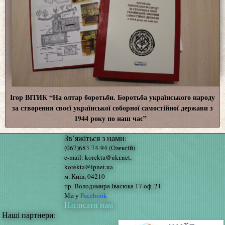
Ігор ВІТИК “На олтар боротьби. Боротьба українського народу
за створення своєї української соборної самостійної держави з
1944 року по наш час”
Зв’яжіться з нами:
(067)683-74-94 (Олексій)
e-mail: korekta@ukr.net,
korekta@ipnet.ua
м. Київ, 04210
пр. Володимира Івасюка 17 оф. 21
Ми у
Facebook
Написати нам
Наші партнери: