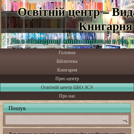
Освітній центр – Ви
Книгарня
Не в обкладинці книги справа, а в тім,
Головна
Бібліотека
Книгарня
Прес-центр
Освітній центр ЦБО ЗСУ
Про нас
Пошук
Для пошуку на сторінці використовуйте комбінацію клавіш