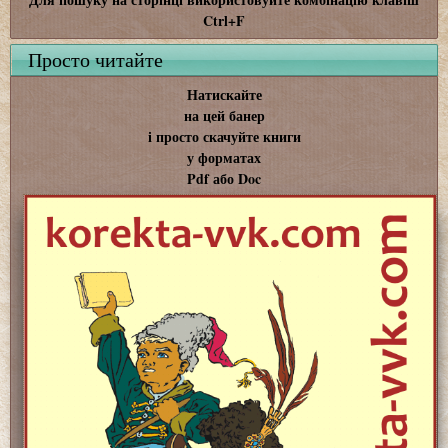
Ctrl+F
Просто читайте
Натискайте
на цей банер
і просто скачуйте книги
у форматах
Pdf або Doc