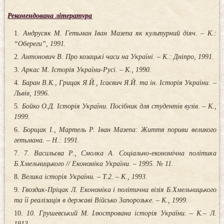
Рекомендована література
Андрусяк М. Гетьман Іван Мазепа як культурний діяч. – К.:
“Обереги”, 1991.
Антонович В. Про козацькі часи на Україні. – К.: Дніпро, 1991.
Аркас М. Історія України-Русі. – К., 1990.
Баран В.К., Грицак Я.Й., Ісаєвич Я.Й. та ін. Історія України. –
Львів, 1996.
Бойко О.Д. Історія України. Посібник для студентів вузів. – К.,
1999.
Борщак І., Мартель Р. Іван Мазепа: Життя пориви великого
гетьмана. – Н.: 1991.
7. Васильєва Р., Смолка А. Соціально-економічна політика
Б.Хмельницького // Економіка України. – 1995. № 11.
Велика історія України. – Т.2. – К., 1993.
Гвоздик-Пріцак Л. Економіка і політична візія Б.Хмельницького
та її реалізація в державі Військо Запорозьке. – К., 1999.
10. Грушевський М. Ілюстрована історія України. – К.– Л.
1913.