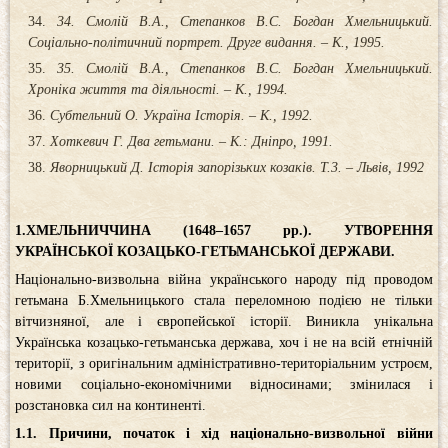
34. Смолій В.А., Степанков В.С. Богдан Хмельницький.
Соціально-політичний портрет. Друге видання. – К., 1995.
35. Смолій В.А., Степанков В.С. Богдан Хмельницький.
Хроніка життя та діяльності. – К., 1994.
Субтельний О. Україна Історія. – К., 1992.
Хоткевич Г. Два гетьмани. – К.: Дніпро, 1991.
Яворницький Д. Історія запорізьких козаків. Т.3. – Львів, 1992
1
.ХМЕЛЬНИЧЧИНА (1648–1657 рр.). УТВОРЕННЯ
УКРАЇНСЬКОЇ КОЗАЦЬКО-ГЕТЬМАНСЬКОЇ ДЕРЖАВИ
.
Національно-визвольна війна українського народу під проводом
гетьмана Б.Хмельницького стала переломною подією не тільки
вітчизняної, але і європейської історії. Виникла унікальна
Українська козацько-гетьманська держава, хоч і не на всій етнічній
території, з оригінальним адміністративно-територіальним устроєм,
новими соціально-економічними відносинами; змінилася і
розстановка сил на континенті.
1
.1.
Причини, початок і хід національно-визвольної війни