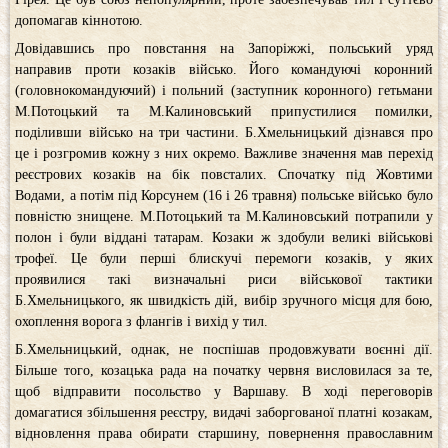
допомагав кіннотою.
Довідавшись про повстання на Запоріжжі, польський уряд
направив проти козаків військо. Його командуючі коронний
(головнокомандуючий) і польний (заступник коронного) гетьмани
М.Потоцький та М.Калиновський припустилися помилки,
поділивши військо на три частини. Б.Хмельницький дізнався про
це і розгромив кожну з них окремо. Важливе значення мав перехід
реєстрових козаків на бік повсталих. Спочатку під Жовтими
Водами, а потім під Корсунем (16 і 26 травня) польське військо було
повністю знищене. М.Потоцький та М.Калиновський потрапили у
полон і були віддані татарам. Козаки ж здобули великі військові
трофеї. Це були перші блискучі перемоги козаків, у яких
проявилися такі визначальні риси військової тактики
Б.Хмельницького, як швидкість дій, вибір зручного місця для бою,
охоплення ворога з флангів і вихід у тил.
Б.Хмельницький, однак, не поспішав продовжувати воєнні дії.
Більше того, козацька рада на початку червня висловилася за те,
щоб відправити посольство у Варшаву. В ході переговорів
домагатися збільшення реєстру, видачі заборгованої платні козакам,
відновлення права обирати старшину, повернення православним