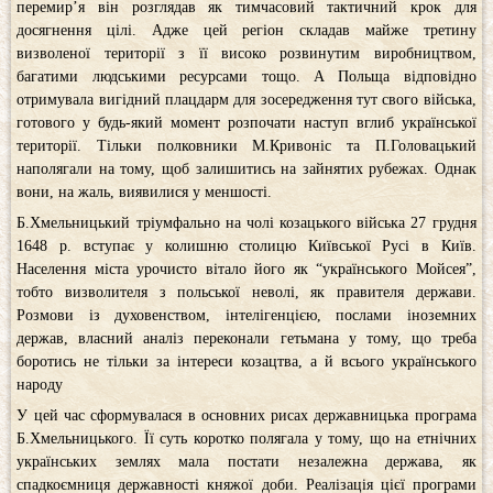
перемир’я він розглядав як тимчасовий тактичний крок для
досягнення цілі. Адже цей регіон складав майже третину
визволеної території з її високо розвинутим виробництвом,
багатими людськими ресурсами тощо. А Польща відповідно
отримувала вигідний плацдарм для зосередження тут свого війська,
готового у будь-який момент розпочати наступ вглиб української
території. Тільки полковники М.Кривоніс та П.Головацький
наполягали на тому, щоб залишитись на зайнятих рубежах. Однак
вони, на жаль, виявилися у меншості.
Б.Хмельницький тріумфально на чолі козацького війська 27 грудня
1648 р. вступає у колишню столицю Київської Русі в Київ.
Населення міста урочисто вітало його як “українського Мойсея”,
тобто визволителя з польської неволі, як правителя держави.
Розмови із духовенством, інтелігенцією, послами іноземних
держав, власний аналіз переконали гетьмана у тому, що треба
боротись не тільки за інтереси козацтва, а й всього українського
народу
У цей час сформувалася в основних рисах державницька програма
Б.Хмельницького. Її суть коротко полягала у тому, що на етнічних
українських землях мала постати незалежна держава, як
спадкоємниця державності княжої доби. Реалізація цієї програми