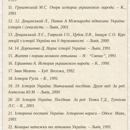
Грушевський М.С. Очерк истории украинского народа. – К.,
1991.
12. Дещинський Л., Панюк А Міжнародні відносини України:
історія і сучасність. – Львів, 2001.
Дещинський Л.Є., Гаврилів І.О., Цубов Л.В., Іващук С.О. Курс
лекцій з історії України та її державності. – Львів, 2000.
14. Дорошенко Д. Нарис історії України. – Львів, 1991.
Життя і пориви великого гетьмана. – Н.: “Свенас”, 1991.
Ефименко А. История украинского народа. – К., 1990.
Іван Мазепа. – Худ: Веселка, 1992.
Історія Русів. – К., 1991.
19. Історія України. Навчальний посібник. Друге вид. За ред.
Алексєєва Ю.М. – Львів, 2000.
20. Історія України. Посібник. За ред. Темка Г.Д., Тупчієва
Л.С. – К., 2001.
Історичні постаті України: Історичні нариси – Одеса: Маяк,
1993.
Козацькі ватажки та гетьмани України. – Львів, 1991.