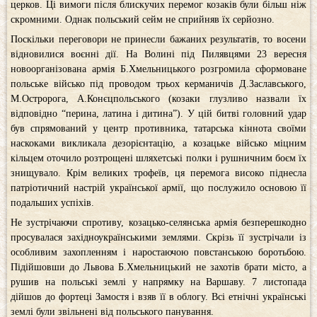
церков. Ці вимоги після блискучих перемог козаків були більш ніж
скромними. Однак польський сейм не сприйняв їх серйозно.
Поскільки переговори не принесли бажаних результатів, то восени
відновилися воєнні дії. На Волині під Пилявцями 23 вересня
новоорганізована армія Б.Хмельницького розгромила сформоване
польське військо під проводом трьох керманичів Д.Заславського,
М.Остророга, А.Конєцпольського (козаки глузливо назвали їх
відповідно “перина, латина і дитина”). У цій битві головний удар
був спрямований у центр противника, татарська кіннота своїми
наскоками викликала дезорієнтацію, а козацьке військо міцним
кільцем оточило розтрощені шляхетські полки і рушничним боєм їх
знищувало. Крім великих трофеїв, ця перемога високо піднесла
патріотичний настрій української армії, що послужило основою її
подальших успіхів.
Не зустрічаючи спротиву, козацько-селянська армія безперешкодно
просувалася західноукраїнськими землями. Скрізь її зустрічали із
особливим захопленням і наростаючою повстанською боротьбою.
Підійшовши до Львова Б.Хмельницький не захотів брати місто, а
рушив на польські землі у напрямку на Варшаву. 7 листопада
дійшов до фортеці Замостя і взяв її в облогу. Всі етнічні українські
землі були звільнені від польського панування.