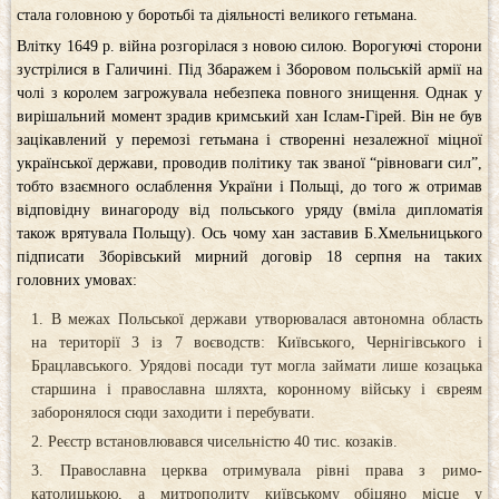
стала головною у боротьбі та діяльності великого гетьмана.
Влітку 1649 р. війна розгорілася з новою силою. Ворогуючі сторони
зустрілися в Галичині. Під Збаражем і Зборовом польській армії на
чолі з королем загрожувала небезпека повного знищення. Однак у
вирішальний момент зрадив кримський хан Іслам-Гірей. Він не був
зацікавлений у перемозі гетьмана і створенні незалежної міцної
української держави, проводив політику так званої “рівноваги сил”,
тобто взаємного ослаблення України і Польщі, до того ж отримав
відповідну винагороду від польського уряду (вміла дипломатія
також врятувала Польщу). Ось чому хан заставив Б.Хмельницького
підписати Зборівський мирний договір 18 серпня на таких
головних умовах:
В межах Польської держави утворювалася автономна область
на території 3 із 7 воєводств: Київського, Чернігівського і
Брацлавського. Урядові посади тут могла займати лише козацька
старшина і православна шляхта, коронному війську і євреям
заборонялося сюди заходити і перебувати.
Реєстр встановлювався чисельністю 40 тис. козаків.
Православна церква отримувала рівні права з римо-
католицькою, а митрополиту київському обіцяно місце у