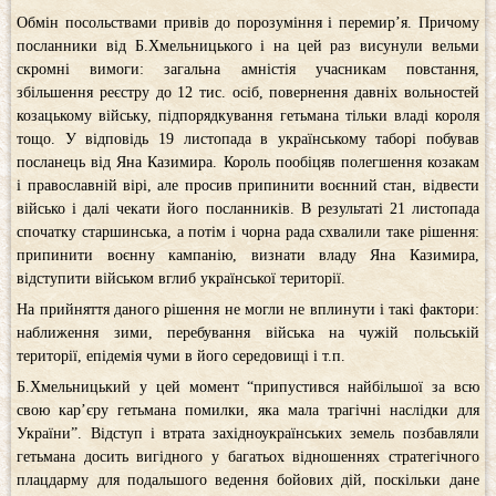
Обмін посольствами привів до порозуміння і перемир’я. Причому
посланники від Б.Хмельницького і на цей раз висунули вельми
скромні вимоги: загальна амністія учасникам повстання,
збільшення реєстру до 12 тис. осіб, повернення давніх вольностей
козацькому війську, підпорядкування гетьмана тільки владі короля
тощо. У відповідь 19 листопада в українському таборі побував
посланець від Яна Казимира. Король пообіцяв полегшення козакам
і православній вірі, але просив припинити воєнний стан, відвести
військо і далі чекати його посланників. В результаті 21 листопада
спочатку старшинська, а потім і чорна рада схвалили таке рішення:
припинити воєнну кампанію, визнати владу Яна Казимира,
відступити військом вглиб української території.
На прийняття даного рішення не могли не вплинути і такі фактори:
наближення зими, перебування війська на чужій польській
території, епідемія чуми в його середовищі і т.п.
Б.Хмельницький у цей момент “припустився найбільшої за всю
свою кар’єру гетьмана помилки, яка мала трагічні наслідки для
України”. Відступ і втрата західноукраїнських земель позбавляли
гетьмана досить вигідного у багатьох відношеннях стратегічного
плацдарму для подальшого ведення бойових дій, поскільки дане