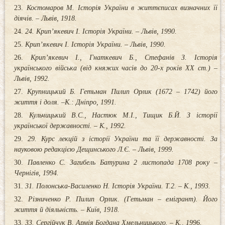
Костомаров М. Історія України в життєписах визначних її
діячів. – Львів, 1918.
24. Крип’якевич І. Історія України. – Львів, 1990.
Крип’якевич І. Історія України. – Львів, 1990.
Крип’якевич І., Гнаткевич Б., Стефанів З. Історія
українського війська (від княжих часів до 20-х років ХХ ст.) –
Львів, 1992.
Крупницький Б. Гетьман Пилип Орлик (1672 – 1742) його
життя і доля. –К.: Дніпро, 1991.
Кульчицький В.С., Настюк М.І., Тищик Б.Й. З історії
української державності. – К., 1992.
29. Курс лекцій з історії України та її державності. За
науковою редакцією Дещинського Л.Є. – Львів, 1999.
Павленко С. Загибель Батурина 2 листопада 1708 року –
Чернігів, 1994.
31. Полонська-Василенко Н. Історія України. Т.2. – К., 1993.
Різниченко Р. Пилип Орлик. (Гетьман – емігрант). Його
життя й діяльність. – Київ, 1918.
33. Сергійчук В. Армія Богдана Хмельницького. – К., 1996.