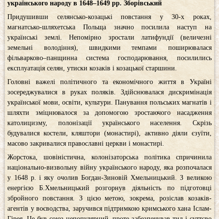
українського народу в 1648–1649 рр. Зборівський
Придушивши селянсько-козацькі повстання у 30-х роках,
магнатсько-шляхетська Польща значно посилила наступ на
українські землі. Непомірно зростали латифундії (величезні
земельні володіння), швидкими темпами поширювалася
фільварково–панщинна система господарювання, посилились
експлуатація селян, утиски козаків і козацької старшини.
Головні важелі політичного та економічного життя в Україні
зосереджувалися в руках поляків. Здійснювалася дискримінація
української мови, освіти, культури. Панування польських магнатів і
шляхти зміцнювалося за допомогою зростаючого насадження
католицизму, полонізації українського населення. Скрізь
будувалися костели, кляштори (монастирі), активно діяли єзуїти,
масово закривалися православні церкви і монастирі.
Жорстока, шовіністична, колонізаторська політика спричинила
національно-визвольну війну українського народу, яка розпочалася
у 1648 р. і яку очолив Богдан-Зиновій Хмельницький. З великою
енергією Б.Хмельницький розгорнув діяльність по підготовці
збройного повстання. З цією метою, зокрема, розіслав козаків-
агентів у воєводства, заручився підтримкою кримського хана Іслам-
Гірея. Це був союз непопулярний, проте забезпечував тил і суттєво