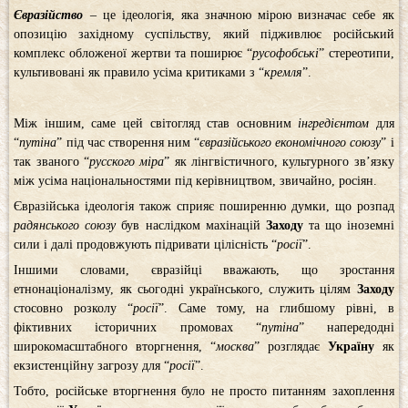
Євразійство
– це ідеологія, яка значною мірою визначає себе як
опозицію західному суспільству, який підживлює російський
комплекс обложеної жертви та поширює “
русофобські
” стереотипи,
культивовані як правило усіма критиками з “
кремля
”.
Між іншим, саме цей світогляд став основним
інгредієнтом
для
“
путіна
” під час створення ним “
євразійського економічного союзу
” і
так званого “
русского міра
” як лінгвістичного, культурного зв’язку
між усіма національностями під керівництвом, звичайно, росіян.
Євразійська ідеологія також сприяє поширенню думки, що розпад
радянського союзу
був наслідком махінацій
Заходу
та що іноземні
сили і далі продовжують підривати цілісність “
росії
”.
Іншими словами, євразійці вважають, що зростання
етнонаціоналізму, як сьогодні українського, служить цілям
Заходу
стосовно розколу “
росії
”. Саме тому, на глибшому рівні, в
фіктивних історичних промовах “
путіна
” напередодні
широкомасштабного вторгнення, “
москва
” розглядає
Україну
як
екзистенційну загрозу для “
росії
”.
Тобто, російське вторгнення було не просто питанням захоплення