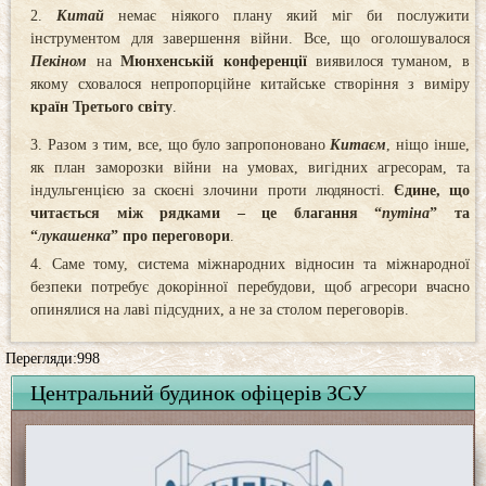
Китай
немає ніякого плану який міг би послужити
інструментом для завершення війни. Все, що оголошувалося
Пекіном
на
Мюнхенській
конференції
виявилося туманом, в
якому сховалося непропорційне китайське створіння з виміру
країн Третього світу
.
Разом з тим, все, що було запропоновано
Китаєм
, ніщо інше,
як план заморозки війни на умовах, вигідних агресорам, та
індульгенцією за скоєні злочини проти людяності.
Єдине, що
читається між рядками – це благання “
путіна
” та
“
лукашенка
” про переговори
.
Саме тому, система міжнародних відносин та міжнародної
безпеки потребує докорінної перебудови, щоб агресори вчасно
опинялися на лаві підсудних, а не за столом переговорів.
Перегляди:998
Центральний будинок офіцерів ЗСУ