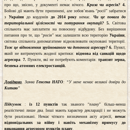
про що, звісно, у документі немає нічого.
Криза чи агресія?
4.
Бойові дії мають бути припинені, але зобов’язань “
росії
” забратися
з
України
до кордонів
до 2014 року
немає.
Чи це повага до
територіальної цілісності чи потурання окупації?
5.
Світова
спільнота має заплатити на повоєнну відбудову. Без вирішення
питання про те, що “
росія
” має залишити всю територію
України
,
світова спільнота допомагатиме відновлювати окуповані території.
Тож це відновлення зруйнованого чи допомога агресору?
6.
Пункт,
який не витримують жодної критики:
відмова від санкцій щодо
агресора
.
7.
Пункти, які не потребують коментарів:
транзит зерна,
безпека атомних електростанцій.
Довідково
. Заява
Генсека НАТО
: “У мене немає великої довіри до
Китаю
”
Підсумок
:
із 12 пунктів
так званого “
плану
” більш-менш
реалістичні лише два. Інші мають характер декларації і не можуть
бути реалізовані. Немає чіткого визначення акту агресії,
немає
відповідальних за війну і навіть механізму примусу до
виконання агресором пунктів плану
.