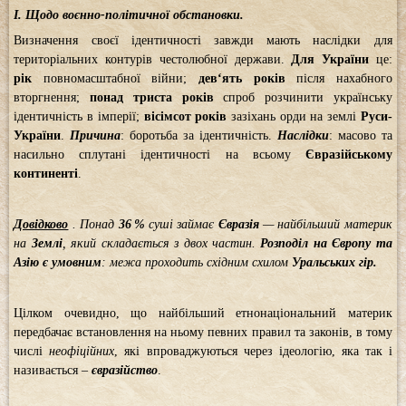
І. Щодо воєнно-політичної обстановки.
Визначення своєї ідентичності завжди мають наслідки для
територіальних контурів честолюбної держави.
Для
України
це:
рік
повномасштабної війни;
дев‘ять
років
після нахабного
вторгнення;
понад триста років
спроб розчинити українську
ідентичність в імперії;
вісімсот років
зазіхань орди на землі
Руси-
України
.
Причина
: боротьба за ідентичність.
Наслідки
: масово та
насильно сплутані ідентичності на всьому
Євразійському
континенті
.
Довідково
. Понад
36 %
суші займає
Євразія
— найбільший материк
на
Землі
, який складається з двох частин.
Розподіл на
Європу
та
Азію
є умовним
: межа проходить східним схилом
Уральських гір.
Цілком очевидно, що найбільший етнонаціональний материк
передбачає встановлення на ньому певних правил та законів, в тому
числі
неофіційних
, які впроваджуються через ідеологію, яка так і
називається –
євразійство
.