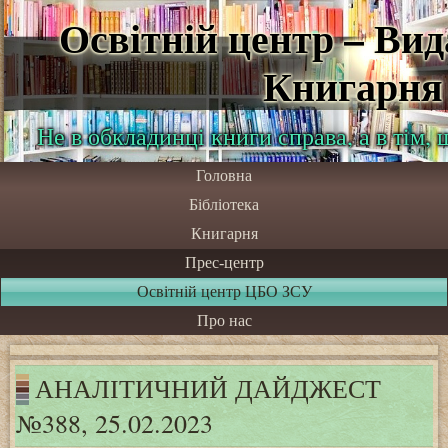
Освітній центр – Ви
Книгарня
Не в обкладинці книги справа, а в тім,
Головна
Бібліотека
Книгарня
Прес-центр
Освітній центр ЦБО ЗСУ
Про нас
АНАЛІТИЧНИЙ ДАЙДЖЕСТ
№388, 25.02.2023