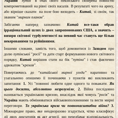
України
“
путін
” в очах свого пекінського сюзерена повністю
компрометований на рівні своїх васалів. В результаті чого на арену,
або вірніше сказати: на поле бою виходить –
Китай
, зі своїм, так
званим “
мирним планом
”.
Забігаючи наперед зазначимо:
Китай
все-таки обрав
ірраціональний шлях із двох запропонованих США, а значить –
вихори світової турбулентності на певний час стануть ще більш
некерованими та руйнівними.
Іншими словами, замість того, щоб домовитися із
Заходом
про
долю
путінської
“
росії
” та дати старт формуванню нового світового
порядку,
Китай
вирішив стати на бік “
путіна
” і став фактично
адвокатом “
кремля
”.
Повертаючись до
“китайської мирної угоди”
наративно та
узагальнено опишемо її починаючи з пунктів які викликають
запитання:
1.
Усі “повинні любити одне одного та поважати.
Як
цього досягти, абсолютно незрозуміло
;
2.
Війна послідовно
називається українською кризою, внаслідок якої чомусь “
росія
” та
Україна
мають обмінюватися військовополоненими та вести мирні
переговори.
То українська криза чи повномасштабна війна?
3.
Міжнародне право, яке неодноразово згадується, чітко класифікує
дії двох диктаторів як акт агресії, що передбачає відповідальність,