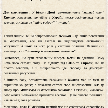
Для врахування
. У
Білому Домі
прокоментували “мирний план”
Китаю
, заявивши, що війна в
Україні
може закінчитися навіть
завтра, оскільки це “війна вибору” “путіна”.
Таким чином, те що запропоновано
Пекіном
– це лише побажання
та міркування, але які взагалі не відповідають економічній
могутності
Китаю
та його ролі у світовій політиці. Величезний
неповороткий “
динозавр із маленькою голівкою”
.
Виявилося, що бути глобальним лідером
Пекін
не здатний. Йому
нема чого сказати світу. На відміну від
США
та
Європи
, які не
просто говорять, а й підкріплюють ідеї свободи та демократії
реальними ресурсами.
З іншого боку, беззмістовна балаканина
Китаю
має на меті не
вирішити конфлікт, а показати світові своє занепокоєння. Але це
знову про “
динозавра із маленькою голівкою”
. Оскільки,
китайські
побажання
неможливо приймати всерйоз. Це не світова політика і
навіть не ділова розмова.
Можливо, коли
Німеччина
певний час ще саботувала європейську