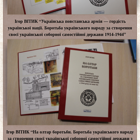
Ігор ВІТИК “Українська повстанська армія ― гордість
української нації. Боротьба українського народу за створення
своєї української соборної самостійної держави 1914-1944”
Ігор ВІТИК “На олтар боротьби. Боротьба українського народу
за створення своєї української соборної самостійної держави з