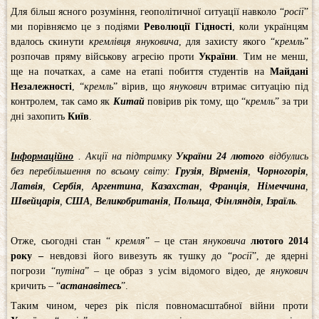
Для більш ясного розуміння, геополітичної ситуації навколо “
росії
”
ми порівняємо це з подіями
Революції Гідності
, коли українцям
вдалось скинути
кремлівця
януковича
, для захисту якого “
кремль
”
розпочав пряму військову агресію проти
України
. Тим не менш,
ще на початках, а саме на етапі побиття студентів на
Майдані
Незалежності
, “
кремль
” вірив, що
янукович
втримає ситуацію під
контролем, так само як
Китай
повірив рік тому, що “
кремль
” за три
дні захопить
Київ
.
Інформаційно
. Акції на підтримку
України 24 лютого
відбулись
без перебільшення по всьому світу:
Грузія
,
Вірменія
,
Чорногорія
,
Латвія
,
Сербія
,
Аргентина
,
Казахстан
,
Франція
,
Німеччина
,
Швейцарія
,
США
,
Великобританія
,
Польща
,
Фінляндія
,
Ізраїль
.
Отже, сьогодні стан “
кремля
” – це стан
януковича
лютого 2014
року –
невдовзі його вивезуть як тушку до “
росії
”, де ядерні
погрози “
путіна
” – це образ з усім відомого відео, де
янукович
кричить – “
астанавітесь
”.
Таким чином, через рік після повномасштабної війни проти