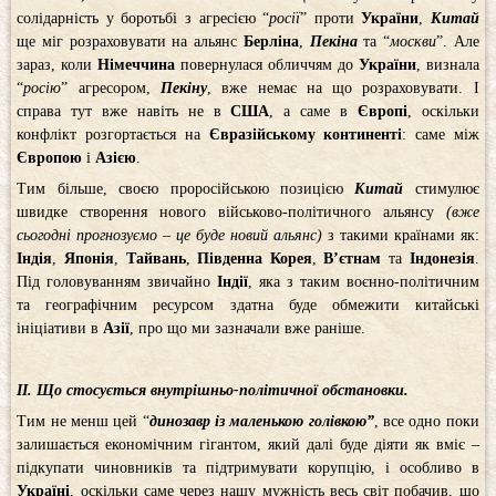
солідарність у боротьбі з агресією “
росії
” проти
України
,
Китай
ще міг розраховувати на альянс
Берліна
,
Пекіна
та “
москви
”. Але
зараз, коли
Німеччина
повернулася обличчям до
України
, визнала
“
росію
” агресором,
Пекіну
, вже немає на що розраховувати. І
справа тут вже навіть не в
США
, а саме в
Європі
, оскільки
конфлікт розгортається на
Євразійському континенті
: саме між
Європою
і
Азією
.
Тим більше, своєю проросійською позицією
Китай
стимулює
швидке створення нового військово-політичного альянсу
(вже
сьогодні прогнозуємо – це буде новий альянс)
з такими країнами як:
Індія
,
Японія
,
Тайвань
,
Південна
Корея
,
В’єтнам
та
Індонезія
.
Під головуванням звичайно
Індії
, яка з таким воєнно-політичним
та географічним ресурсом здатна буде обмежити китайські
ініціативи в
Азії
, про що ми зазначали вже раніше.
ІІ. Що стосується внутрішньо-політичної обстановки.
Тим не менш цей “
динозавр із маленькою голівкою”
, все одно поки
залишається економічним гігантом, який далі буде діяти як вміє –
підкупати чиновників та підтримувати корупцію, і особливо в
Україні
, оскільки саме через нашу мужність весь світ побачив, що