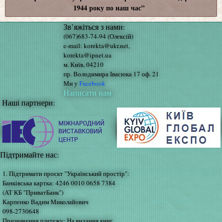
1944 року по наш час”
Зв’яжіться з нами:
(067)683-74-94 (Олексій)
e-mail: korekta@ukr.net,
korekta@ipnet.ua
м. Київ, 04210
пр. Володимира Івасюка 17 оф. 21
Ми у
Facebook
Написати нам
Наші партнери:
Підтримайте нас:
1. Підтримати проєкт "Український простір":
Банківська картка: 4246 0010 0658 7384
(АТ КБ "ПриватБанк")
Карпенко Вадим Миколайович
098-2730648
Призначення платежу: На видання книг.