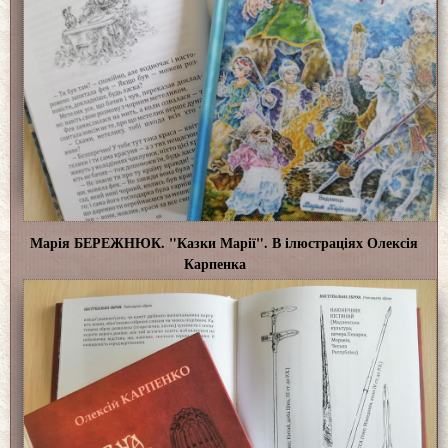
Марія БЕРЕЖНЮК. "Казки Марії". В ілюстраціях Олексія
Карпенка