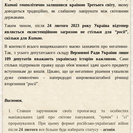
Китай
геополітично залишився країною Третього світу
, якому
доводиться традиційно, як слабшому лавірувати між світовими
державами.
Таким чином, після
24 лютого 2023 року Україна
відтепер
являється екзистенційною загрозою не стільки для “
росії
”,
скільки для
Китаю
.
В контексті всього вищевказаного маємо зазначити про негативне.
Так, з усього депутатського складу
Верховної Ради України
лише
109 депутатів вважають українську історію важливою.
Саме
стільки підтримали правку щодо обов’язкової здачі цього предмету
вступникам до вишів. Цікаво, що це негативне рішення ухвалили
дуже символічно – напередодні широкомасштабної річниці
вторгнення “
росії
”.
Висновок.
Ставши заручником своїх пропаганд та особистих
маніакальних ідей про світове панування, “
путін
” і “
сі
”
прорахувалися. При цьому формат російсько-української війни
після
24 лютого
все більше буде набирати статусу –
агонія
.