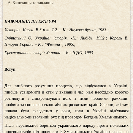
Запитання та завдання
НАВЧАЛЬНА ЛІТЕРАТУРА
История Киева. В 3-ч т. Т.2. – К.: Наукова думка, 1983.;
Субтельний О. Україна: історія. -К.: Либідь, 1992.; Король В.
Історія України – К.: “Феміна”, 1995.;
Хрестоматія з історії України. – К.: ІСДО, 1993.
Вступ
Для глибшого розуміння процесів, що відбувалися в Україні,
глибше усвідомити її стан у вказаний час, нам необхідно коротко
розглянути і синхронізувати його з тими часовими рамками,
подіями та соціально-економічним розвитком країн Європи, які там
почали були складатися у роки, коли в Україні відбувався
національно-визвольний рух під проводом Богдана Хмельницького.
Після переможної боротьби українського народу проти польських
поневолювачів під проводом Б.Хмельницького Україна ставала на