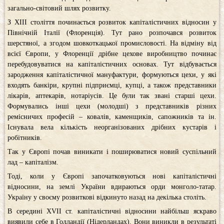
загально-світовий шлях розвитку.
З XIII століття починається розвиток капіталістичних відносин у
Північній Італії (Флоренція). Тут рано розпочався розвиток
шерстяної, а згодом шовкоткацької промисловості. На відміну від
всієї Європи, у Флоренції дрібне цехове виробництво починає
перебудовуватися на капіталістичних основах. Тут відбувається
зародження капіталістичної мануфактури, формуються цехи, у які
входять банкіри, крупні підприємці, купці, а також представники
лікарів, аптекарів, нотаріусів. Це були так звані старші цехи.
Формувались інші цехи (молодші) з представників різних
ремісничих професій – ковалів, каменщиків, сапожників та ін.
Існувала вела кількість неорганізованих дрібних кустарів і
робітників.
Так у Європі почав виникати і поширюватися новий суспільний
лад – капіталізм.
Тоді, коли у Європі започатковуються нові капіталістичні
відносини, на землі України вдираються орди монголо-татар.
Україну у своєму розвиткові відкинуто назад на декілька століть.
В середині XVІI ст. капіталістичні відносини найбільш яскраво
виявили себе в Голландії (Нідерландах). Вони виникли в результаті