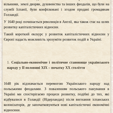
вільними, землі дворян, духовенства та інших феодалів, що були на
службі Іспанії, були конфісковані і згодом продані громадянам
Голландії.
У 1640 році починається революція в Англії, яка також стає на шлях
розвитку капіталістичних відносин.
Такий короткий екскурс у розвиток капіталістичних відносин у
Європі надасть можливість зрозуміти розвиток подій в Україні.
Соціально-економічне і політичне становище українського
народу у ІІ половині ХІХ – початку ХХ століття
1648 рік відзначається перемогою Українського народу над
польськими феодалами. З поваленням польського панування в
Україні ми спостерігаємо процеси розвитку, подібні до тих, які
відбувалися в Голандії (Нідерландах) після вигнання іспанських
колонізаторів, де започатковуються нові капіталістичні економічні
відносини.