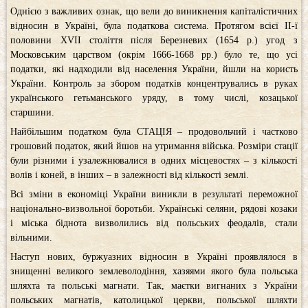
Однією з важливих ознак, що вели до виникнення капіталістичних
відносин в Україні, була податкова система. Протягом всієї II-ї
половини XVII століття після Березневих (1654 р.) угод з
Московським царством (окрім 1666-1668 рр.) було те, що усі
податки, які надходили від населення України, йшли на користь
України. Контроль за збором податків концентрувались в руках
українського гетьманського уряду, в тому числі, козацької
старшини.
Найбільшим податком була СТАЦІЯ – продовольчий і частково
грошовий податок, який йшов на утримання війська. Розміри стації
були різними і узалежнювалися в одних місцевостях – з кількості
волів і коней, в інших – в залежності від кількості землі.
Всі зміни в економіці України виникли в результаті переможної
національно-визвольної боротьби. Українські селяни, рядові козаки
і міська біднота визволились від польських феодалів, стали
вільними.
Наступ нових, буржуазних відносин в Україні проявлялося в
знищенні великого землеволодіння, хазяями якого була польська
шляхта та польські магнати. Так, маєтки вигнаних з України
польських магнатів, католицької церкви, польської шляхти