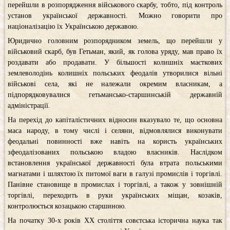
перейшли в розпорядження військового скарбу, тобто, під контроль
установ української державності. Можно говорити про
націоналізацію їх Українською державою.
Юридично головним розпорядником земель, що перейшли у
військовий скарб, був Гетьман, який, як голова уряду, мав право їх
роздавати або продавати. У більшості колишніх маєткових
землеволодінь колишніх польських феодалів утворилися вільні
військові села, які не належали окремим власникам, а
підпорядковувалися гетьмансько-старшинській державній
адміністрації.
На перехід до капіталістичних відносин вказувало те, що основна
маса народу, в тому числі і селяни, відмовлялися виконувати
феодальні повинності вже навіть на користь українських
зфеодалізованих польською владою власників. Наслідком
встановлення української державності була втрата польськими
магнатами і шляхтою їх питомої ваги в галузі промислів і торгівлі.
Панівне становище в промислах і торгівлі, а також у зовнішній
торгівлі, переходить в руки українських міщан, козаків,
контролюється козацькою старшиною.
На початку 30-х років XX століття совєтська історична наука так