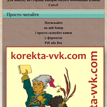
Ctrl+F
Просто читайте
Натискайте
на цей банер
і просто скачуйте книги
у форматах
Pdf або Doc