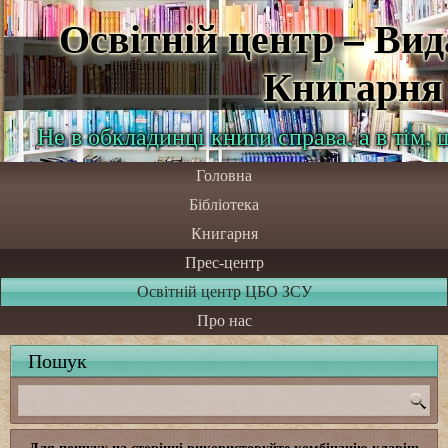
Освітній центр – Ви
Книгарня
Не в обкладинці книги справа, а в тім,
Головна
Бібліотека
Книгарня
Прес-центр
Освітній центр ЦБО ЗСУ
Про нас
Пошук
Для пошуку на сторінці використовуйте комбінацію клавіш