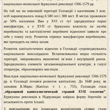
національно-визвольної буржуазної революції 1566-1579 рр.
На той час на невеликій території Голландії з населенням 3 млн.
осіб нараховувалось понад 6.500 сел і 300 міст. В містах проживало
до 50% населення. Вже у XVІ ст. тут зароджуються перші
мануфактури, а у XVІI cт. буржуазна власність на засоби
виробництва та капіталістичні виробничі відносини заявили про
себе у повну силу. Розвиток отримує мануфактурне виробництво,
яке приходить на зміну цехам.
Розвиток капіталістичних відносин в Голландії супроводжувалось
національною консолідацією. Встановлювалась міцна спільність
території, зміцнювались економічні зв‘язки і внутрішній ринок.
Зароджувались елементи загальнонаціональної культури, в галузі
літератури, образотворчих мистецтв.
Внаслідок національно-визвольної буржуазної революції 1566-1579
рр. в Голландії почався розвиток капіталізму. До 1648 року, як
зазначив К.Маркс (Капітал. т. 1. с. 755), Голландія стала
„
образцовой капиталистической страной X
VI
I столетия
”
.
Буржуазна революція в Нідерландах набрала форму боротьби за
незалежність проти Іспанії.
З вивільненням від іспанських колонізаторів селяни стали