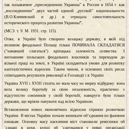
так называемое „присоединение Украины” к России в 1654 г. как
„воссоединение” двух частей единой „русской” национальности
(В.О.Ключевский и др.) и отрицала самостоятельность
исторического процесса развития Украины
”
.
(МСЭ. т. 9. М. 1931. стр. 115).
Отже, в Україні було створено козацьку державу, в якій під
впливом феодальної Польщі тільки ПОЧИНАЛА СКЛАДАТИСЯ
(“начавшей слагаться”) кріпацька залежність селянства. З
вигнанням польських феодальних власників та переходом до
вільної праці на землі, в Україні складаються умови для розвитку
капіталістичних відносин. Таким чином, в основних своїх рисах
співпадають результати революції в Голландії і в Україні.
Україна XVII і ХVІІІ століть не мала часу на мирну відбудову: вона
вела велику боротьбу за свою незалежність, практично з
відсутністю союзників у своїй боротьбі; навкруги були тільки
держави, що мріяли панувати над всією Україною.
Встановлення нових економічних відносин сприяло розвиткові
України. В містах України почали виникати об‘єднання по фаховим
ознакам. Основну масу населення міст становили ремісники об
‘єднані в цехи, купці об ‘єднувалися у певні організації