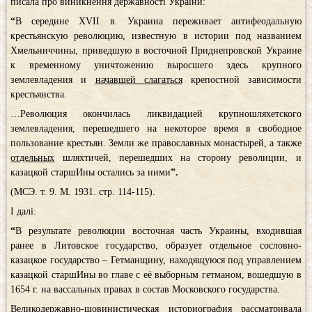
писала про виникнення державності України:
“
В середине XVII в. Украина переживает антифеодальную
крестьянскую революцию, известную в истории под названием
Хмельниччины, приведшую в восточной Приднепровской Украине
к временному уничтожению выросшего здесь крупного
землевладения и
начавшей слагаться
крепостной зависимости
крестьянства.
…Революция окончилась ликвидацией крупношляхетского
землевладения, перешедшего на некоторое время в свободное
пользование крестьян. Земли же православных монастырей, а также
отдельных
шляхтичей, перешедших на сторону револиции, и
казацкой старшИны остались за ними
”
.
(МСЭ. т. 9. М. 1931. стр. 114-115).
І далі:
“
В результате революции восточная часть Украины, входившая
ранее в Литовское государство, образует отдельное сословно-
казацкое государство – Гетманщину, находящуюся под управлением
казацкой старшИны во главе с её выборным гетманом, вошедшую в
1654 г. на вассальных правах в состав Московского государства.
Великодержавно-шовинистическая историография рассматривала