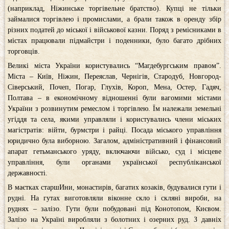
(наприклад, Ніжинське торгівельне братство). Купці не тільки
займалися торгівлею і промислами, а брали також в оренду збір
різних податей до міської і військової казни. Поряд з ремісниками в
містах працювали підмайстри і поденники, було багато дрібних
торговців.
Великі міста України користувались “Магдебургським правом”.
Міста – Київ, Ніжин, Переяслав, Чернігів, Стародуб, Новгород-
Сіверський, Почеп, Погар, Глухів, Короп, Мена, Остер, Гадяч,
Полтава – в економічному відношенні були вагомими містами
України з розвинутим ремеслом і торгівлею. Їм належали земельні
угіддя та села, якими управляли і користувались члени міських
магістратів: війти, бурмстри і райці. Посада міського управління
юридично була виборною. Загалом, адміністративний і фінансовий
апарат гетьманського уряду, включаючи військо, суд і місцеве
управління, були органами української республіканської
державності.
В маєтках старшИни, монастирів, багатих козаків, будувалися гути і
рудні. На гутах виготовляли віконне скло і скляні вироби, на
руднях – залізо. Гути були побудовані під Конотопом, Києвом.
Залізо на Україні виробляли з болотних і озерних руд. З давніх