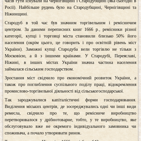
часів гути існували на Чернігівщині і Стародубщині (яка сьогодні в
Росії). Найбільше рудень було на Стародубщині, Чернігівщині та
Ніжинщині.
Стародуб в той час був значним торгівельним і ремісничим
центром. За даними переписних книг 1666 р., ремісники різної
категорії, купці і торговці міста становили близько 50% його
населення (окрім цього, це говорить і про освітній рівень міст
України). Заможні купці Стародуба вели торгівлю не тільки з
Московією, а й з іншими країнами. У Стародубі, Переяславі,
Ніжині, в інших містах України значна частина населення
займалася сільським господарством.
Зростання міст свідчило про економічний розвиток України, а
також про поглиблення суспільного поділу праці, відокремлення
промислово-торгівельної діяльності від сільськогосподарської.
Так зароджувалися капіталістичні форми господарювання.
Виділення міських центрів, де зосереджувались одні чи інші види
ремесла, свідчило про те, що ремісниче виробництво
перетворювалося у дрібнотоварне, тобто, у те виробництво, яке
обслуговувало вже не окремого індивідуального замовника чи
споживача, а почало утворювати ринок.