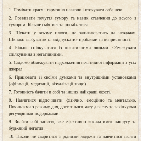
Помічати красу і гармонію навколо і оточувати себе нею.
Розвивати почуття гумору та навик ставлення до всього з
гумором. Більше сміятися та посміхатися.
Шукати у всьому плюси, не зациклюватись на невдачах.
Швидко «забувати» та «відпускати» проблеми та неприємності.
Більше спілкуватися із позитивними людьми. Обмежувати
спілкування з негативними.
Свідомо обмежувати надходження негативної інформації з усіх
джерел.
Працювати зі своїми думками та внутрішніми установками
(афірмації, медитації, візуалізації тощо).
Готовність бачити в собі та інших найкращі якості.
Навчитися відпочивати фізично, емоційно та ментально.
Починаючи з режиму дня, достатнього часу для сну та закінчуючи
регулярними подорожами.
Знайти собі заняття, яке ефективно «скидатиме» напругу та
будь-який негатив.
Ніколи не сваритися з рідними людьми та навчитися гасити