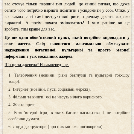
вас оточує тільки перший тип людей, це явний сигнал, що дуже
багато чого потрібно нарешті помітити і усвідомити у собі.
Отже, у
вас самих є ті самі деструктивні риси, причому досить яскраво
виражені. А потім почати змінюватись! І чим раніше ви це
зробите, тим краще для вас.
Це ще один обов’язковий пункт, який потрібно впровадити у
своє життя. Слід навчитися максимально обмежувати
надходження негативної, вульгарної та просто марної
інформації з усіх можливих джерел.
Що це за джерела? Насамперед, це:
Телебачення (новини, різні безглузді та вульгарні ток-шоу
тощо).
Інтернет (новини, пусті соціальні мережі).
Фільми та книги, які не несуть нічого корисного.
Жовта преса.
Комп’ютерні ігри, в яких багато насильства, і не потрібно
особливо думати.
Люди-деструктори (про них ми вже поговорили).