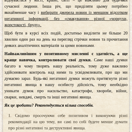
відбувається у місті, країні, світі – це важливо для будь-якої
сучасної людини. Інша річ, що приділяти цьому потрібно
якнайменше часу і
вибирати джерела новин із меншим відсотком
негативної інформації, без «смакування» різної «чорнухи,
жорстокості, бруду».
Щоб бути в курсі всіх подій, достатньо виділити не більше 20
хвилин один раз на день на перегляд стрічки новин та прочитання
деяких аналітичних матеріалів за цими новинами.
Найважливішим у позитивному мисленні є здатність, а ще
краще навичка, контролювати свої думки.
Саме наші думки
багато в чому творять нашу реальність, тому дуже важливо
здійснювати контроль над ними та усвідомлювати, про що ми
думаємо зараз. Будь-які негативні думки можуть притягнути різні
негативні явища в нашу особисту дійсність, тому необхідно
уникати думок про насильство, катастрофи, хвороби, війни,
сварки, невдачі, смерть та інші негативні явища.
Як це зробити? Рекомендується кілька способів.
Свідомо просочуючи себе позитивом і виконуючи різні
рекомендації на цю тему, ви самі по собі будете менше думати
про різні негативні та деструктивні явища.