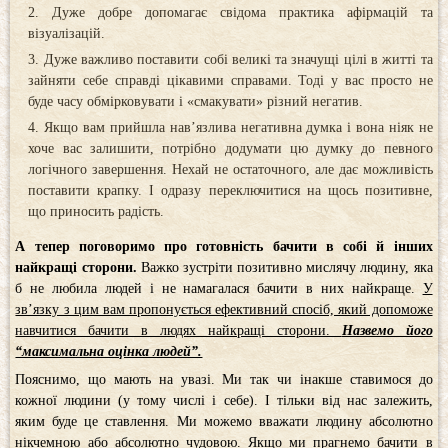
Дуже добре допомагає свідома практика афірмацій та
візуалізацій.
Дуже важливо поставити собі великі та значущі цілі в житті та
зайняти себе справді цікавими справами. Тоді у вас просто не
буде часу обмірковувати і «смакувати» різний негатив.
Якщо вам прийшла нав’язлива негативна думка і вона ніяк не
хоче вас залишити, потрібно додумати цю думку до певного
логічного завершення. Нехай не остаточного, але дає можливість
поставити крапку. І одразу переключитися на щось позитивне,
що приносить радість.
А тепер поговоримо про готовність бачити в собі й інших
найкращі сторони.
Важко зустріти позитивно мислячу людину, яка
б не любила людей і не намагалася бачити в них найкраще.
У
зв’язку з цим вам пропонується ефективний спосіб, який допоможе
навчитися бачити в людях найкращі сторони.
Назвемо його
“максимальна оцінка людей”.
Пояснимо, що мають на увазі. Ми так чи інакше ставимося до
кожної людини (у тому числі і себе). І тільки від нас залежить,
яким буде це ставлення. Ми можемо вважати людину абсолютно
нікчемною або абсолютно чудовою. Якщо ми прагнемо бачити в