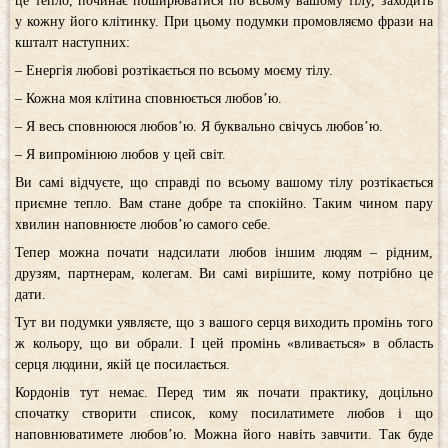
це тепло, починає поширюватися по всьому вашому тілу, заходить
у кожну його клітинку. При цьому подумки промовляємо фрази на
кшталт наступних:
– Енергія любові розтікається по всьому моєму тілу.
– Кожна моя клітина сповнюється любов’ю.
– Я весь сповнююся любов’ю. Я буквально свічусь любов’ю.
– Я випромінюю любов у цей світ.
Ви самі відчуєте, що справді по всьому вашому тілу розтікається
приємне тепло. Вам стане добре та спокійно. Таким чином пару
хвилин наповнюєте любов’ю самого себе.
Тепер можна почати надсилати любов іншим людям – рідним,
друзям, партнерам, колегам. Ви самі вирішите, кому потрібно це
дати.
Тут ви подумки уявляєте, що з вашого серця виходить промінь того
ж кольору, що ви обрали. І цей промінь «вливається» в область
серця людини, якій це посилається.
Кордонів тут немає. Перед тим як почати практику, доцільно
спочатку створити список, кому посилатимете любов і що
наповнюватимете любов’ю. Можна його навіть завчити. Так буде