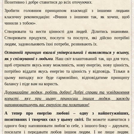
Позитивно і добре ставитися до всіх оточуючих.
Зробити головним принципом взаємодії з іншими людьми
класичну рекомендацію: «Вчини з іншими так, як хочеш, щоб
чинили з тобою».
Створювати та нести цінності для людей. Ділитись знаннями.
Створювати продукти, послуги та послуги, які дійсно потрібні
людям, задовольняють їхні потреби, розвивають їх.
Останній принцип взагалі універсальний і виявляється у всьому,
як у спілкуванні з людьми
. Наш світ влаштований так, що для того,
щоб отримати якусь нову можливість, нову енергію, нову цінність,
потрібно віддати якусь енергію та цінність у відповідь. Тільки в
цьому випадку все буде гармонійно, відповідатиме принципу
балансу і піде вам на користь.
Допомагайте людям, робіть добро! Добрі справи та усвідомлення
користі, яку при цьому приносиш іншим людям, завжди
наповнюватимуть вас енергією та позитивом!
А тепер про енергію любові – одну з найпотужніших,
позитивних і творчих сил у цьому світі.
Ви можете навчитися з
одного боку наповнювати любов’ю себе, з іншого боку – дарувати,
посилати і передавати любов іншим людям. І не лише людям.