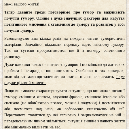
межі вашого життя!
Тепер давайте трохи поговоримо про гумор та важливість
почуття гумору. Одним з дуже значущих факторів для набуття
позитивного мислення є ставлення до гумору та розвиток у собі
почуття гумору.
Рекомендуємо вам кілька разів на тиждень читати гумористичні
матеріали. Звичайно, віддавати перевагу варто якісному гумору.
Так ви суттєво просуватиметеся ще й з погляду естетичного
розвитку.
Дуже важливо також ставитися з гумором і посмішкою до життєвих
проблем і негараздів, що виникають. Особливо в тих випадках,
коли від вас мало що залежить чи взагалі нічого не залежить.
І тут
є дуже цікавий момент.
Якщо ви зможете охарактеризувати ситуацію, що виникла з позиції
гумору, смішним жартом, влучною фразою, смішною історією або
сценкою (не обов’язково вголос, можна і подумки) і посміхнетеся
або посмієтеся над нею,
ви подолаєте залежність від неї.
Перестанете ставитися до неї серйозно і зациклюватися на ній і
парадоксальним чином звільніться: ситуація зникне з вашого життя
або мінімально впливати на вас.