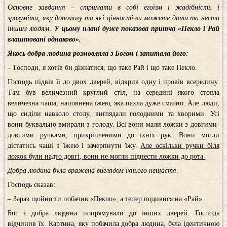
Основне завдання – стримати в собі егоїзм і жадібність і
зрозуміти, яку допомогу та які цінності ви можете дати та нести
іншим людям
.
У цьому плані дуже показова притча «Пекло і Рай
влаштовані однаково».
Якось добра людина розмовляла з Богом і запитала його:
– Господи, я хотів би дізнатися, що таке Рай і що таке Пекло.
Господь підвів її до двох дверей, відкрив одну і провів всередину.
Там був величезний круглий стіл, на середині якого стояла
величезна чаша, наповнена їжею, яка пахла дуже смачно. Але люди,
що сиділи навколо столу, виглядали голодними та хворими. Усі
вони буквально вмирали з голоду. Всі вони мали ложки з довгими-
довгими ручками, прикріпленими до їхніх рук. Вони могли
дістатись чаші з їжею і зачерпнути їжу.
Але оскільки ручки біля
ложок були надто довгі, вони не могли піднести ложки до рота.
Добра людина була вражена виглядом їхнього нещастя
.
Господь сказав:
– Зараз щойно ти побачив «Пекло», а тепер подивися на «Рай».
Бог і добра людина попрямували до інших дверей. Господь
відчинив їх. Картина, яку побачила добра людина, була ідентичною