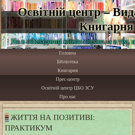
Освітній центр – Ви
Книгарня
Не в обкладинці книги справа, а в тім,
Головна
Бібліотека
Книгарня
Прес-центр
Освітній центр ЦБО ЗСУ
Про нас
ЖИТТЯ НА ПОЗИТИВІ:
ПРАКТИКУМ