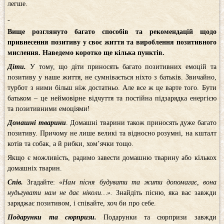
легше.
Вище розглянуто багато способів та рекомендацій щодо
привнесення позитиву у своє життя та вироблення позитивного
мислення. Наведемо коротко ще кілька пунктів.
Діти.
У тому, що діти приносять багато позитивних емоцій та
позитиву у наше життя, не сумнівається ніхто з батьків. Звичайно,
турбот з ними більш ніж достатньо. Але все ж це варте того. Бути
батьком – це неймовірне відчуття та постійна підзарядка енергією
та позитивними емоціями!
Домашні тварини
. Домашні тварини також приносять дуже багато
позитиву. Причому не лише великі та відносно розумні, на кшталт
котів та собак, а й рибки, хом’ячки тощо.
Якщо є можливість, радимо завести домашню тварину або кількох
домашніх тварин.
Спів.
Згадайте: «
Нам пісня будувати та жити допомагає, вона
нудьгувати нам не дає ніколи…».
Знайдіть пісню, яка вас завжди
заряджає позитивом, і співайте, хоч би про себе.
Подарунки та сюрпризи.
Подарунки та сюрпризи завжди