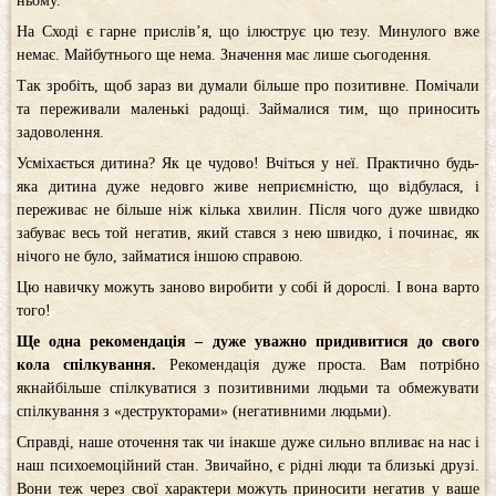
ньому.
На Сході є гарне прислів’я, що ілюструє цю тезу. Минулого вже
немає. Майбутнього ще нема. Значення має лише сьогодення.
Так зробіть, щоб зараз ви думали більше про позитивне. Помічали
та переживали маленькі радощі. Займалися тим, що приносить
задоволення.
Усміхається дитина? Як це чудово! Вчіться у неї. Практично будь-
яка дитина дуже недовго живе неприємністю, що відбулася, і
переживає не більше ніж кілька хвилин. Після чого дуже швидко
забуває весь той негатив, який стався з нею швидко, і починає, як
нічого не було, займатися іншою справою.
Цю навичку можуть заново виробити у собі й дорослі. І вона варто
того!
Ще одна рекомендація – дуже уважно придивитися до свого
кола спілкування.
Рекомендація дуже проста. Вам потрібно
якнайбільше спілкуватися з позитивними людьми та обмежувати
спілкування з «деструкторами» (негативними людьми).
Справді, наше оточення так чи інакше дуже сильно впливає на нас і
наш психоемоційний стан. Звичайно, є рідні люди та близькі друзі.
Вони теж через свої характери можуть приносити негатив у ваше