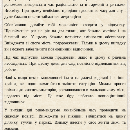
допоможе використати час раціонально та в гармонії з ритмами
Всесвіту. При цьому необхідно приділяти достатньо часу для сну і
дуже бажано почати займатися медитацією.
Обов’язково давайте собі можливість сходити у відпустку.
Щонайменше раз на рік на два тижні, але бажано частіше і на
більший час. У цьому бажано повністю змінювати обстановку.
Виїжджати зі свого міста, подорожувати. Тільки в цьому випадку
ви зможете забезпечити повноцінний відпочинок.
Під час відпустки можна працювати, якщо в цьому є реальна
необхідність. При цьому деякі дні слід повністю відмовлятися від
роботи.
Навіть якщо немає можливості їхати на далекі відстані і в інші
країни, все одно намагайтеся змінити ситуацію. Можна просто
поїхати до якогось санаторію, розташованого в мальовничому місці
недалеко від міста. Це вже буде набагато повноцінніший
відпочинок.
У вихідні дні рекомендуємо якнайбільше часу проводити на
свіжому повітрі. Виїжджати на пікніки, вибиратися на дачну
ділянку, гуляти у парках. Взимку ввести у своє життя лижі та
ковзани.