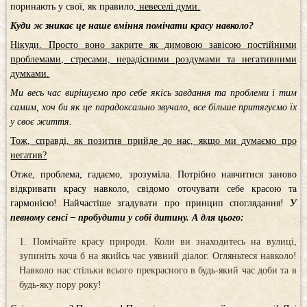
поринають у свої, як правило
, невеселі думи.
Куди ж зникає це наше вміння помічати красу навколо?
Нікуди. Просто воно закрите як димовою завісою постійними
проблемами, стресами, нерадісними роздумами та негативними
думками.
Ми весь час вирішуємо про себе якісь завдання та проблеми і тим
самим, хоч би як це парадоксально звучало, все більше притягуємо їх
у своє життя.
Тож, справді, як позитив прийде до нас, якщо ми думаємо про
негатив?
Отже, проблема, гадаємо, зрозуміла. Потрібно навчитися заново
відкривати красу навколо, свідомо оточувати себе красою та
гармонією! Найчастіше згадувати про принцип споглядання!
У
певному сенсі – пробудити у собі дитину. А для цього:
Помічайте красу природи. Коли ви знаходитесь на вулиці,
зупиніть хоча б на якийсь час уявний діалог. Огляньтеся навколо!
Навколо нас стільки всього прекрасного в будь-який час доби та в
будь-яку пору року!