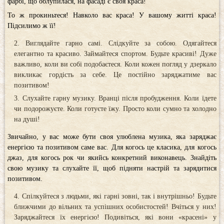
фарбі, що облупилася, на фасаді є своя краса!
То ж прокиньтеся! Навколо вас краса! У вашому житті краса!
Підсилимо ж її!
Виглядайте гарно самі. Слідкуйте за собою. Одягайтеся
елегантно та красиво. Займайтеся спортом. Будьте красиві! Дуже
важливо, коли ви собі подобаєтеся. Коли кожен погляд у дзеркало
викликає гордість за себе. Це постійно заряджатиме вас
позитивом!
Слухайте гарну музику. Вранці після пробудження. Коли їдете
чи подорожуєте. Коли готуєте їжу. Просто коли сумно та холодно
на душі!
Звичайно, у вас може бути своя улюблена музика, яка заряджає
енергією та позитивом саме вас. Для когось це класика, для когось
джаз, для когось рок чи якийсь конкретний виконавець. Знайдіть
свою музику та слухайте її, щоб підняти настрій та зарядитися
позитивом.
Спілкуйтеся з людьми, які гарні зовні, так і внутрішньо! Будьте
ближчими до вільних та успішних особистостей! Вчіться у них!
Заряджайтеся їх енергією! Подивіться, які вони «красені» у