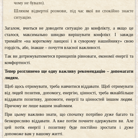
чому не бувало).
Шляхом відвертої розмови, під час якої ви спокійно знаєте
ситуацію.
Загалом, вчиться не доводити ситуацію до конфлікту, а якщо це
сталося, максимально швидко вирішувати конфлікт. І завжди
тримайте «на короткому ланцюзі і в суворому нашийнику» свою
гордість, або, інакше – почуття власної важливості.
Так ви дотримуватиметеся принципів рівноваги, економії енергії та
комфортності.
Тепер розглянемо ще одну важливу рекомендацію – допомагати
людям.
Щоб щось отримувати, треба навчитися віддавати. Щоб отримувати
від людей позитив, допомогу, енергію, цінності, треба якнайбільше
віддавати позитиву, допомоги, енергії та цінностей іншим людям.
Причому не лише вашим знайомим.
При цьому важливо знати, що спочатку потрібно дуже багато та
безкорисливо віддавати. А вже потім почнете одержувати ви. Але
цей потік енергії і позитиву буде постійно зростати і дуже
допоможе вам у вашому житті.