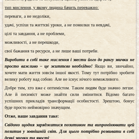
тип мислення, у якому людина бачить переважно:
переваги, а не недоліки,
удачі, успіхи та життєві уроки, а не помилки та невдачі,
цілі та завдання, а не проблеми,
можливості, а не перешкоди,
свої бажання та ресурси, а не лише ваші потреби.
Виробити в собі таке мислення і звести його до рангу звички не
просто важливо – це життєво необхідно!
Якщо ви, звичайно,
хочете мати життя зовсім іншої якості. Тому тут потрібно зробити
велику роботу над собою. Але не існує нічого неможливого.
Добре тим, хто вже є оптимістом. Таким людям буде значно легше.
Але й песиміст може знайти сили змінитися. Відомо багато
успішних прикладів трансформації особистості. Зрештою, бонус
буде просто неймовірно значущим.
Отже, наше завдання таке:
Свідомо щодня заряджатися позитивом та випромінювати цей
позитив у зовнішній світ. Для цього потрібно розвивати в собі
деякі звички та якості
: