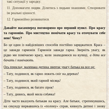
такі ситуації у зародку.
Допомагати людям. Ділитись з людьми знаннями. Створювати
їм реальні цінності.
Гармонійно розвиватися.
Давайте насамперед поговоримо про перший пункт. Про красу
та гармонію. Про мистецтво помічати красу та оточувати себе
нею! Чому?
Бо це один із найдієвіших способів постійно заряджатися. Краса –
це завжди гармонія. Гармонія завжди гарна. Зверніть увагу, як
рідко ми помічаємо красу, коли знаходимося на вулиці,
а діти все
бачать і помічають.
Ось приклад: маленька дитина звертає увагу батька на все це:
– Тату, подивися, як гарно лежить сніг на деревах!
– Тату, подивися, який гарний місяць!
– Тату, подивися, як багато зірок!
– Тату, дивись, який мила собачка!
Діти часто вказують батькам на красу. Але батьки, стрепенувшись,
на секунду вирвавшись із «полону» справ, кивнуть дитині і знову