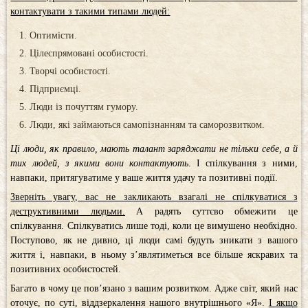
контактувати з такими типами людей:
Оптимісти.
Цілеспрямовані особистості.
Творчі особистості.
Підприємці.
Люди із почуттям гумору.
Люди, які займаються самопізнанням та саморозвитком.
Ці люди, як правило, мають талант заряджати не тільки себе, а й
тих людей, з якими вони контактують
. І спілкування з ними,
навпаки, притягуватиме у ваше життя удачу та позитивні події.
Зверніть увагу, вас не закликають взагалі не спілкуватися з
деструктивними людьми.
А радять суттєво обмежити це
спілкування. Спілкуватись лише тоді, коли це вимушено необхідно.
Поступово, як не дивно, ці люди самі будуть зникати з вашого
життя і, навпаки, в ньому з’являтиметься все більше яскравих та
позитивних особистостей.
Багато в чому це пов’язано з вашим розвитком. Адже світ, який нас
оточує, по суті, віддзеркалення нашого внутрішнього «Я».
І якщо