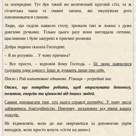
за попередню. Тут був такий же величезний круглий стіл, та ж
гігантська чаша та смачні запахи, які змушували рота
наповнюватися слиною.
Люди, що сиділи навколо столу, тримали такі ж ложки з дуже
довгими ручками. Тільки цього разу вони виглядали ситими,
щасливими і були занурені в приємні розмови.
Добра людина сказала Господеві:
– Я не розумію… У чому причина?
– Все просто, – відповів йому Господь. –
Ці люди навчилися
годувати одне одного. Інші ж думають лише про себе.
Пекло і Рай влаштовані однаково. Різниця – усередині нас.
Отже, що потрібно робити, щоб отримувати допомогу,
позитив, енергію та цінності від інших людей.
Самим допомагати тим, хто цього справді потребує. У тому числі
займаючись благодійністю. Причому, незалежно від рівня ваших
доходів.
Не відмовляти, коли до вас звертаються за допомогою (крім
випадків, коли просто хочуть «сісти на шию»).