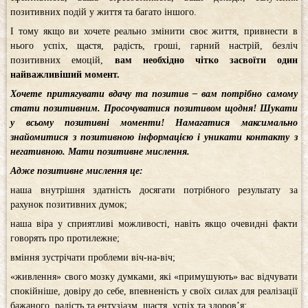
позитивних подій у життя та багато іншого.
І тому якщо ви хочете реально змінити своє життя, привнести в
нього успіх, щастя, радість, гроші, гарний настрій, безліч
позитивних емоцій,
вам необхідно чітко засвоїти один
найважливіший момент.
Хочете притягувати вдачу та позитив – вам потрібно самому
стати позитивним. Просочуватися позитивом щодня! Шукати
у всьому позитивні моменти! Намагатися максимально
знайомитися з позитивною інформацією і уникати контакту з
негативною. Мати позитивне мислення.
Адже позитивне мислення це:
наша внутрішня здатність досягати потрібного результату за
рахунок позитивних думок;
наша віра у сприятливі можливості, навіть якщо очевидні факти
говорять про протилежне;
вміння зустрічати проблеми віч-на-віч;
«живлення» свого мозку думками, які «примушують» вас відчувати
спокійніше, довіру до себе, впевненість у своїх силах для реалізації
бажаного, радість та ентузіазм, щастя, успіх та здоров’я;