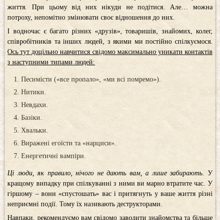
життя. При цьому від них нікуди не подітися. Але… можна
потроху, непомітно змінювати своє відношення до них.
І водночас є багато різних «друзів», товаришів, знайомих, колег,
співробітників та інших людей, з якими ми постійно спілкуємося.
Ось тут доцільно навчитися свідомо максимально уникати контактів
з наступними типами людей:
Песимісти («все пропало», «ми всі помремо»).
Нитики.
Невдахи.
Базіки.
Хвальки.
Виражені егоїсти та «нарциси».
Енергетичні вампіри.
Ці люди, як правило, нічого не дають вам, а лише забирають
. У
кращому випадку при спілкуванні з ними ви марно втратите час. У
гіршому – вони «спустошать» вас і притягнуть у ваше життя різні
неприємні події. Тому їх називають деструкторами.
Навпаки, рекомендуємо вам свідомо заводити знайомства та більше