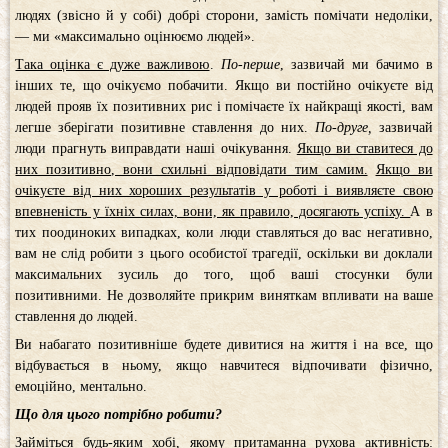
людях (звісно й у собі) добрі сторони, замість помічати недоліки,
— ми «максимально оцінюємо людей».
Така оцінка є дуже важливою
.
По-перше
, зазвичай ми бачимо в
інших те, що очікуємо побачити. Якщо ви постійно очікуєте від
людей прояв їх позитивних рис і помічаєте їх найкращі якості, вам
легше зберігати позитивне ставлення до них.
По-друге,
зазвичай
люди прагнуть виправдати наші очікування.
Якщо ви ставитеся до
них позитивно, вони схильні відповідати тим самим.
Якщо ви
очікуєте від них хороших результатів у роботі і виявляєте свою
впевненість у їхніх силах, вони, як правило, досягають успіху.
А в
тих поодиноких випадках, коли люди ставляться до вас негативно,
вам не слід робити з цього особистої трагедії, оскільки ви доклали
максимальних зусиль до того, щоб ваші стосунки були
позитивними. Не дозволяйте прикрим виняткам впливати на ваше
ставлення до людей.
Ви набагато позитивніше будете дивитися на життя і на все, що
відбувається в ньому, якщо навчитеся відпочивати фізично,
емоційно, ментально.
Що для цього потрібно робити?
Займіться будь-яким хобі, якому притаманна рухова активність: