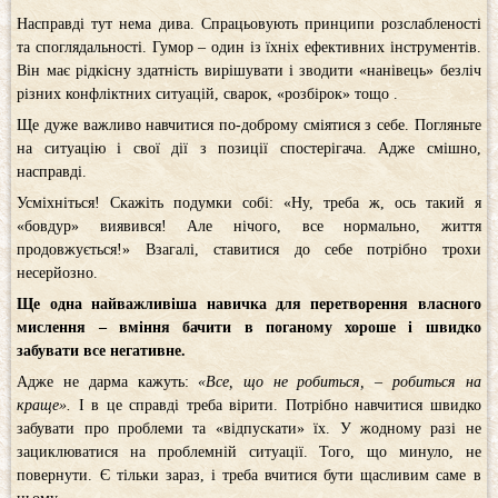
Насправді тут нема дива. Спрацьовують принципи розслабленості
та споглядальності. Гумор – один із їхніх ефективних інструментів.
Він має рідкісну здатність вирішувати і зводити «нанівець» безліч
різних конфліктних ситуацій, сварок, «розбірок» тощо .
Ще дуже важливо навчитися по-доброму сміятися з себе. Погляньте
на ситуацію і свої дії з позиції спостерігача. Адже смішно,
насправді.
Усміхніться! Скажіть подумки собі: «Ну, треба ж, ось такий я
«бовдур» виявився! Але нічого, все нормально, життя
продовжується!» Взагалі, ставитися до себе потрібно трохи
несерйозно.
Ще одна найважливіша навичка для перетворення власного
мислення – вміння бачити в поганому хороше і швидко
забувати все негативне.
Адже не дарма кажуть:
«Все, що не робиться, – робиться на
краще».
І в це справді треба вірити. Потрібно навчитися швидко
забувати про проблеми та «відпускати» їх. У жодному разі не
зациклюватися на проблемній ситуації. Того, що минуло, не
повернути. Є тільки зараз, і треба вчитися бути щасливим саме в