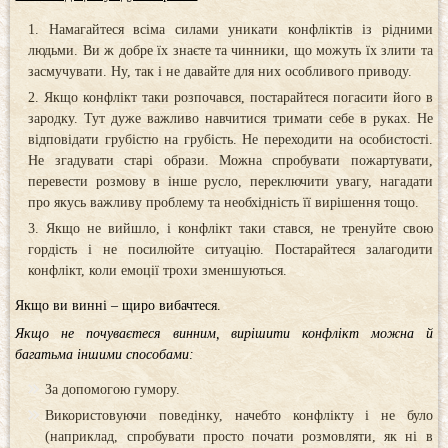
Намагайтеся всіма силами уникати конфліктів із рідними
людьми. Ви ж добре їх знаєте та чинники, що можуть їх злити та
засмучувати. Ну, так і не давайте для них особливого приводу.
Якщо конфлікт таки розпочався, постарайтеся погасити його в
зародку. Тут дуже важливо навчитися тримати себе в руках. Не
відповідати грубістю на грубість. Не переходити на особистості.
Не згадувати старі образи. Можна спробувати пожартувати,
перевести розмову в інше русло, переключити увагу, нагадати
про якусь важливу проблему та необхідність її вирішення тощо.
Якщо не вийшло, і конфлікт таки стався, не тренуйте свою
гордість і не посилюйте ситуацію. Постарайтеся залагодити
конфлікт, коли емоції трохи зменшуються.
Якщо ви винні – щиро вибачтеся.
Якщо не почуваєтеся винним, вирішити конфлікт можна й
багатьма іншими способами:
За допомогою гумору.
Використовуючи поведінку, начебто конфлікту і не було
(наприклад, спробувати просто почати розмовляти, як ні в