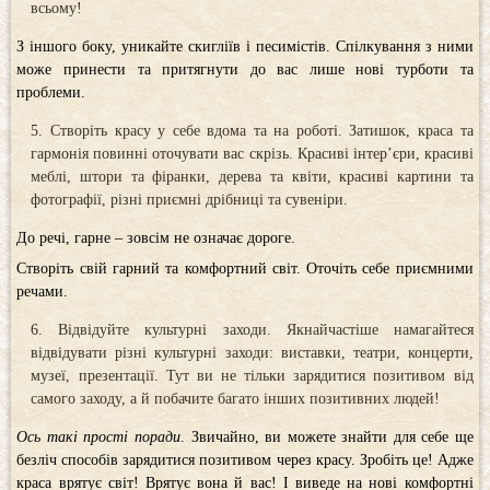
всьому!
З іншого боку, уникайте скигліїв і песимістів. Спілкування з ними
може принести та притягнути до вас лише нові турботи та
проблеми.
Створіть красу у себе вдома та на роботі. Затишок, краса та
гармонія повинні оточувати вас скрізь. Красиві інтер’єри, красиві
меблі, штори та фіранки, дерева та квіти, красиві картини та
фотографії, різні приємні дрібниці та сувеніри.
До речі, гарне – зовсім не означає дороге.
Створіть свій гарний та комфортний світ. Оточіть себе приємними
речами.
Відвідуйте культурні заходи. Якнайчастіше намагайтеся
відвідувати різні культурні заходи: виставки, театри, концерти,
музеї, презентації. Тут ви не тільки зарядитися позитивом від
самого заходу, а й побачите багато інших позитивних людей!
Ось такі прості поради
. Звичайно, ви можете знайти для себе ще
безліч способів зарядитися позитивом через красу. Зробіть це! Адже
краса врятує світ! Врятує вона й вас! І виведе на нові комфортні