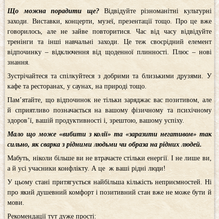
Що можна порадити ще?
Відвідуйте різноманітні культурні
заходи. Виставки, концерти, музеї, презентації тощо. Про це вже
говорилось, але не зайве повторитися. Час від часу відвідуйте
тренінги та інші навчальні заходи. Це теж своєрідний елемент
відпочинку – відключення від щоденної плинності. Плюс – нові
знання.
Зустрічайтеся та спілкуйтеся з добрими та близькими друзями. У
кафе та ресторанах, у саунах, на природі тощо.
Пам’ятайте, що відпочинок не тільки заряджає вас позитивом, але
й сприятливо позначається на вашому фізичному та психічному
здоров’ї, вашій продуктивності і, зрештою, вашому успіху.
Мало що може «вибити з колії» та «заразити негативом» так
сильно, як сварка з рідними людьми чи образа на рідних людей.
Мабуть, ніколи більше ви не втрачаєте стільки енергії. І не лише ви,
а й усі учасники конфлікту. А це ж ваші рідні люди!
У цьому стані притягується найбільша кількість неприємностей. Ні
про який душевний комфорт і позитивний стан вже не може бути й
мови.
Рекомендації тут дуже прості: