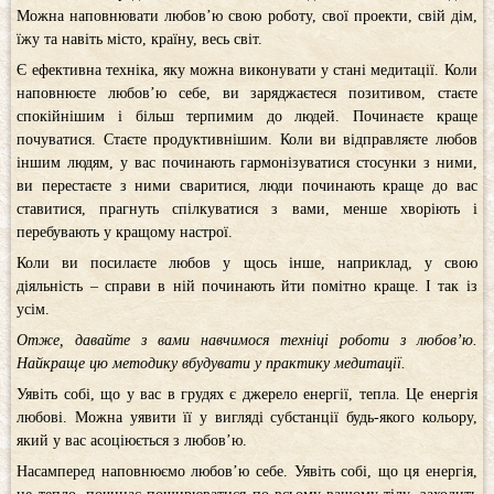
Можна наповнювати любов’ю свою роботу, свої проекти, свій дім,
їжу та навіть місто, країну, весь світ.
Є ефективна техніка, яку можна виконувати у стані медитації. Коли
наповнюєте любов’ю себе, ви заряджаєтеся позитивом, стаєте
спокійнішим і більш терпимим до людей. Починаєте краще
почуватися. Стаєте продуктивнішим. Коли ви відправляєте любов
іншим людям, у вас починають гармонізуватися стосунки з ними,
ви перестаєте з ними сваритися, люди починають краще до вас
ставитися, прагнуть спілкуватися з вами, менше хворіють і
перебувають у кращому настрої.
Коли ви посилаєте любов у щось інше, наприклад, у свою
діяльність – справи в ній починають йти помітно краще. І так із
усім.
Отже, давайте з вами навчимося техніці роботи з любов’ю.
Найкраще цю методику вбудувати у практику медитації.
Уявіть собі, що у вас в грудях є джерело енергії, тепла. Це енергія
любові. Можна уявити її у вигляді субстанції будь-якого кольору,
який у вас асоціюється з любов’ю.
Насамперед наповнюємо любов’ю себе. Уявіть собі, що ця енергія,