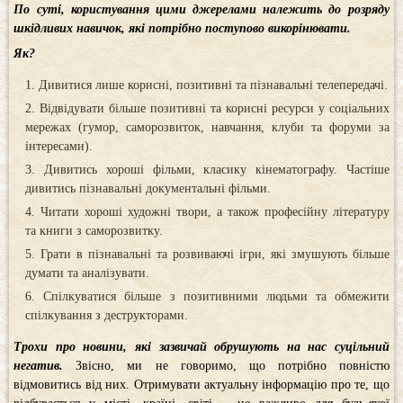
По суті, користування цими джерелами належить до розряду
шкідливих навичок, які потрібно поступово викорінювати.
Як?
Дивитися лише корисні, позитивні та пізнавальні телепередачі.
Відвідувати більше позитивні та корисні ресурси у соціальних
мережах (гумор, саморозвиток, навчання, клуби та форуми за
інтересами).
Дивитись хороші фільми, класику кінематографу. Частіше
дивитись пізнавальні документальні фільми.
Читати хороші художні твори, а також професійну літературу
та книги з саморозвитку.
Грати в пізнавальні та розвиваючі ігри, які змушують більше
думати та аналізувати.
Спілкуватися більше з позитивними людьми та обмежити
спілкування з деструкторами.
Трохи про новини, які зазвичай обрушують на нас суцільний
негатив.
Звісно, ​​ми не говоримо, що потрібно повністю
відмовитись від них. Отримувати актуальну інформацію про те, що