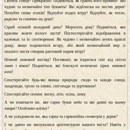
Світить сонце? Прекрасно! Подивіться, як грають його промені! Які
чудові та незвичайні тіні бувають! Які відблиски на листях дерев!
Почуйте співи птахів! Відчуйте подих вітру! Відчуйте, як тепло,
радісно та сонячно на душі!
Сірий осінній холодний день? Моросить дощ? Подивіться, яке
красиве жовте вологе листя! Поспостерігайте відображення в
калюжах та їх спотворення. Як чудово і незвичайно летять краплі
дощу, якщо подивитися вгору, або який незвичайний вир із
опалого листя створив раптовий порив вітру!
Нічний зимовий вигляд? Погляньте, як іскриться сніг від світла
ламп і вікон! Подивіться, які блискучі величезні зірки зимової
ночі!
Спостерігайте будь-які явища природи: сходи та заходи сонця,
льодоходи, грози та зливи, снігопади та хуртовини!
Спостерігайте сезони: весну, літо, осінь, зиму.
А чи помічаєте ви, яке гарне буває небо та які дивні на ньому
хмари? Особливо влітку?
А чи усвідомили ви, яка гарна та гармонійна геометрія у дерев?
І чи давно ви милувалися архітектурою вашого міста? Навіть у