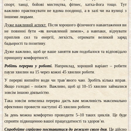
спорт, танці, бойові мистецтва, фітнес, хатха-йога тощо. Тут
важливо практикувати не вдома поодинці, а в залі чи на вулиці з
іншими людьми.
Дуже важливий аспект.
Після хорошого фізичного навантаження ви
не повинні бути «як вичавлений лимон», а навпаки, відчувати
приплив сил та енергії, легкість, отримати великий заряд
бадьорості та позитиву.
Дуже важливо, щоб це ваше заняття вам подобалося та відповідало
принципу комфортності.
Робіть перерви у роботі.
Наприклад, хороший варіант – робити
паузи хвилин на 15 через кожні 45 хвилин роботи.
У перерві випийте води чи трав’яного чаю. Зробіть кілька вправ.
Якщо голодні – поїжте. Важливо, щоб ці 10–15 хвилин займалися
зовсім іншою діяльністю.
Така зовсім невелика перерва дасть вам можливість максимально
ефективно провести наступні 45 хвилин роботи.
За день можна комфортно проводити 5–10 таких циклів. Це буде
сприяти підвищенню вашої працездатності та здоров’ю.
Спробуйте серйозно поставитися до режиму свого дня
. Це дійсно