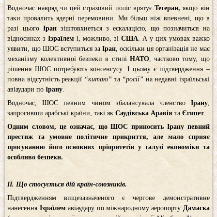
Водночас навряд чи цей страховий поліс врятує
Тегеран,
якщо він
таки провалить ядерні перемовини. Ми більш ніж впевнені, що в
разі цього
Іран
зіштовхнеться з ескалацією, що позначиться на
відносинах з
Ізраїлем
і, можливо, зі
США
. А у цих умовах важко
уявити, що ШОС вступиться за
Іран
, оскільки ця організація не має
механізму колективної безпеки в стилі
НАТО
, частково тому, що
рішення ШОС потребують консенсусу. І цьому є підтвердження –
повна відсутність реакції
“китаю”
та
“росії”
на недавні ізраїльські
авіаудари по
Ірану
.
Водночас, ШОС певним чином збалансувала членство
Ірану
,
запросивши арабські країни, такі як
Саудівська Аравія
та
Єгипет
.
Одним словом, це означає, що ШОС приносить Ірану певний
престиж та умовне політичне прикриття, але мало сприяє
просуванню його основних пріоритетів у галузі економіки та
особливо безпеки.
ІІ. Що стосується дій країн
-союзників.
Підтвердженням вищезазначеного є чергове демонстративне
нанесення
Ізраїлем
авіаудару по міжнародному аеропорту
Дамаска