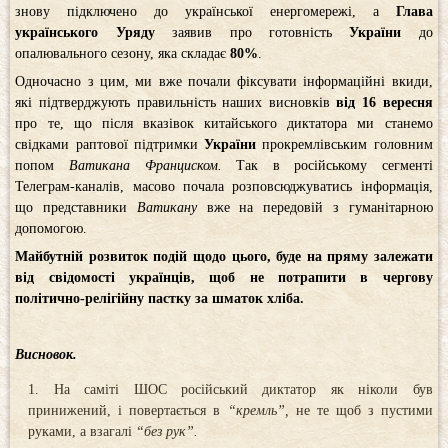
знову підключено до української енергомережі, а
Глава
українського Уряду
заявив про готовність
України
до
опалювального сезону, яка складає
80%
.
Одночасно з цим, ми вже почали фіксувати інформаційні вкиди,
які підтверджують правильність наших висновків
від 16 вересня
про те, що після вказівок китайського диктатора ми станемо
свідками раптової підтримки
України
прокремлівським головним
попом
Ватикана
Франциском.
Так в російському сегменті
Телеграм-каналів, масово почала розповсюджуватись інформація,
що представники
Ватикану
вже на передовій з гуманітарною
допомогою.
Майбутній розвиток подій щодо цього, буде на пряму залежати
від свідомості українців, щоб не потрапити в чергову
політично-релігійну пастку за шматок хліба.
Висновок.
На саміті ШОС російський диктатор як ніколи був
принижений, і повертається в
“кремль”,
не те щоб з пустими
руками, а взагалі
“без рук”.