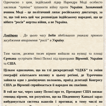
Одночасно з цим, індійський лідер Нарендра Моді особисто
закликав
“путіна”
зупинити війну проти
України
.
Зазначений
вчинок Моді – це політичний ляпас російському диктатору, за
те, що той весь цей час розповідав індійському народові, що це
нібито
“росія”
жертва війни, а не Україна.
Довідково
. До цього часу
Індія
здебільшого уникала прямого
засудження вторгнення “росії” в
Україну
.
Тим часом, десятки тисяч вірмен вийшли на вулиці та площі
Єревана
зустрічати Ненсі Пелосі під прапорами
Вірменії
,
України
та
США
.
Цілком однозначно, що на тлі дискредитації
“ОДКБ”
та зміни
географії азіатського впливу в цьому регіоні, де Туреччина
зайняла одне з домінуючих положень, приїзд делегації Конгресу
США до Вірменії сприймається її народом як спасіння.
В той же час, через заяву Пелосі про те, Президент США визнає
геноцид вірмен, ми розуміємо, що на Південному Кавказі зараз
вибудовується система важелів і противаг, в тому числі по