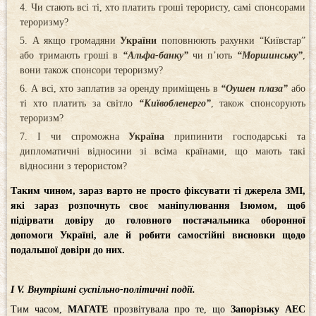
Чи стають всі ті, хто платить гроші терористу, самі спонсорами
тероризму?
А якщо громадяни
України
поповнюють рахунки “Київстар”
або тримають гроші в
“Альфа-банку”
чи п’ють
“Моршинську”
,
вони також спонсори тероризму?
А всі, хто заплатив за оренду приміщень в
“Оушен плаза”
або
ті хто платить за світло
“Київобленерго”
, також спонсорують
тероризм?
І чи спроможна
Україна
припинити господарські та
дипломатичні відносини зі всіма країнами, що мають такі
відносини з терористом?
Таким чином, зараз варто не просто фіксувати ті джерела ЗМІ,
які зараз розпочнуть своє маніпулювання Ізюмом, щоб
підірвати довіру до головного постачальника оборонної
допомоги Україні, але й робити самостійні висновки щодо
подальшої довіри до них.
І
V. Внутрішні суспільно-політичні події.
Тим часом,
МАГАТЕ
прозвітувала про те, що
Запорізьку
АЕС