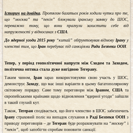
Історич
на довідка
.
Протягом багатьох років ходили чутки про те,
що “москва” та “пекін” блокували іранську заявку до ШОС,
переважно тому, що вони прагнули захистити себе від
напруженості у відносинах з
США
.
До ядерної угоди 2015 року
“китай” обґрунтовував відмову
Ірану
у
членстві тим, що
Іран
перебуває під санкціями
Ради Безпеки ООН
.
Тепер, у період геополітичної напруги між Сходом та Заходом,
політична оптика стала дуже вигідною Тегерану.
Таким чином,
Іран
зараз використовуючи свою участь у ШОС,
демонструє
Заходу
, що має інші варіанти в цьому багатополярному
світовому порядку. Саме тому переговори між
Іраном
,
США
та
європейськими країнами щодо відновлення “ядерної угоди” зайшли
в такий глухий кут.
Також,
Тегеран
сподівається, що його членство в ШОС забезпечить
Ірану
страховий поліс на випадок слухання в
Раді Безпеки ООН
з
приводу переговорів – де
Тегеран
буде розраховувати на
“москву”
і
“пекін”
, щоб запобігти спробам поновити санкції.