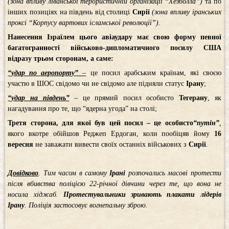
(зона впливу ліванської терористичній організації “Хезболла”)
та по
інших позиціях на південь від столиці
Сирії
(зона впливу іранських
проксі “Корпусу вартових ісламської революції”).
Нанесення Ізраїлем цього авіаудару має свою форму певної
багатогранності військово-дипломатичного посилу США
відразу трьом сторонам, а саме:
“удар по аеропорту”
–
це посил арабським країнам, які своєю
участю в ШОС свідомо чи не свідомо але підняли статус
Ірану
;
“удар на південь”
–
це прямий посил особисто
Тегерану
, як
нагадування про те, що “ядерна угода” на столі;
Третя сторона, для якої був цей посил – це особисто
“путін”
,
якого вкотре обійшов Реджеп Ердоган, коли пообіцяв йому
16
вересня
не заважати вивести своїх останніх військових з
Сирії
.
Довідково
. Тим часом в самому
Ірані
розпочались масові протести
після вбивства поліцією 22-річної дівчини через те, що вона не
носила хіджаб.
Протестувальники зривають плакати лідерів
Ірану
. Поліція застосовує вогнепальну зброю.