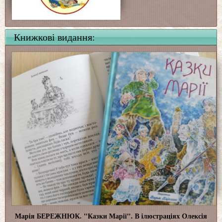
Книжкові видання:
Марія БЕРЕЖНЮК. "Казки Марії". В ілюстраціях Олексія