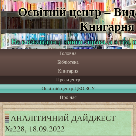
Освітній центр – Ви
Книгарня
Не в обкладинці книги справа, а в тім,
Головна
Бібліотека
Книгарня
Прес-центр
Освітній центр ЦБО ЗСУ
Про нас
АНАЛІТИЧНИЙ ДАЙДЖЕСТ
№228, 18.09.2022