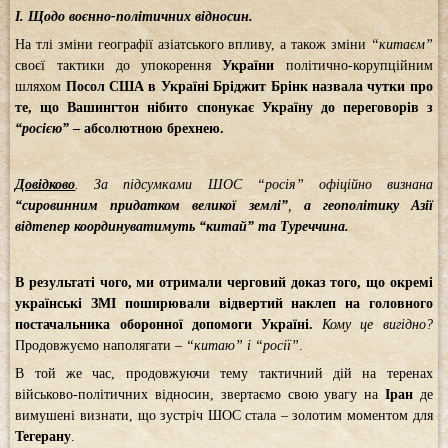
І. Щодо воєнно-політичних відносин.
На тлі зміни географії азіатського впливу, а також зміни
“китаєм”
своєї тактики до упокорення
України
політично-корупційним
шляхом
Посол США в Україні
Бріджит Брінк назвала чутки про
те, що Вашингтон нібито спонукає Україну до переговорів з
“росією”
– абсолютною брехнею.
Довідково
. За підсумками ШОС “росія” офіційно визнана
“сировинним придатком великої землі”
,
а
геополітику Азії
відтепер координуватимуть “китай” та Туреччина.
В результаті чого, ми отримали черговий доказ того, що окремі
українські ЗМІ поширювали відвертий наклеп на головного
постачальника оборонної допомоги Україні.
Кому це вигідно?
Продовжуємо наполягати –
“китаю” і “росії”
.
В той же час, продовжуючи тему тактичний дій на теренах
військово-політичних відносин, звертаємо свою увагу на
Іран
де
вимушені визнати, що зустріч ШОС стала – золотим моментом для
Тегерану
.