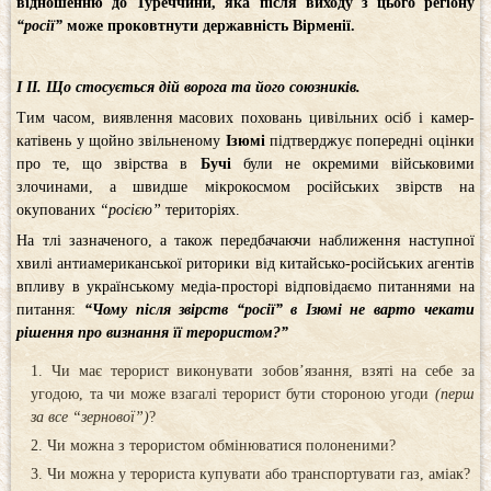
відношенню до Туреччини, яка після виходу з цього регіону
“росії”
може проковтнути державність Вірменії.
І
ІІ. Що стосується дій ворога та його союзників.
Тим часом, виявлення масових поховань цивільних осіб і камер-
катівень у щойно звільненому
Ізюмі
підтверджує попередні оцінки
про те, що звірства в
Бучі
були не окремими військовими
злочинами, а швидше мікрокосмом російських звірств на
окупованих
“росією”
територіях.
На тлі зазначеного, а також передбачаючи наближення наступної
хвилі антиамериканської риторики від китайсько-російських агентів
впливу в українському медіа-просторі відповідаємо питаннями на
питання:
“Чому після звірств “росії” в Ізюмі не варто чекати
рішення про визнання її терористом?”
Чи має терорист виконувати зобов’язання, взяті на себе за
угодою, та чи може взагалі терорист бути стороною угоди
(перш
за все “зернової”)
?
Чи можна з терористом обмінюватися полоненими?
Чи можна у терориста купувати або транспортувати газ, аміак?