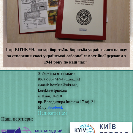
Ігор ВІТИК “На олтар боротьби. Боротьба українського народу
за створення своєї української соборної самостійної держави з
1944 року по наш час”
Зв’яжіться з нами:
(067)683-74-94 (Олексій)
e-mail: korekta@ukr.net,
korekta@ipnet.ua
м. Київ, 04210
пр. Володимира Івасюка 17 оф. 21
Ми у
Facebook
Написати нам
Наші партнери: