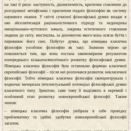
на такі її риси: наступність, діалектичність, критичне ставлення до
розсудливої метафізики і прагнення подати філософію як систему
наукового знання. У світлі сучасної філософської думки впадає в
око абсолютизація раціоналістичного підхо­ду та недооцінка
емоціонально-чуттєвого начала, зокрема есте­тичного ставлення
людини до світу, мистецтва, за допомогою якого вона осягає буття і
переживає його сенс. Побутує думка, що німецька класична
філософія уособлює філософію як таку. Значною мірою це
пояснюється тим, що вона постала закономірним результатом
попереднього кількатисячолітнього розвитку філософської думки.
Німецька класична філософія була останньою формою класичної
європейської філософії – після неї розпочався розвиток некласичної
філософії. Тобто німецька класична філософія сконцентрувала і
водночас вичерпала інтелектуальний потенціал філософської думки
класичного типу. Зрештою, саме тому її виділяють в окремий і
особливий етап розвитку новоєвропейської філософії. Таким
чином:
– німецька класична філософія увібрала в себе провідну
проблематику та ідейні здобутки новоєвропейської філософії
загалом;