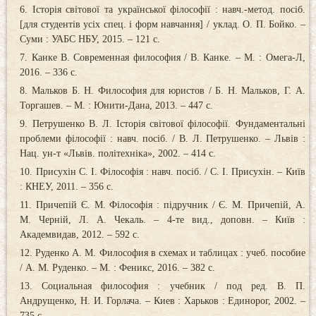
Історія світової та української філософії : навч.-метод. посіб.
[для студентів усіх спец. і форм навчання] / уклад. О. П. Бойко. –
Суми : УАБС НБУ, 2015. – 121 с.
Канке В. Современная философия / В. Канке. – М. : Омега-Л,
2016. – 336 с.
Мальков Б. Н. Философия для юристов / Б. Н. Мальков, Г. А.
Торгашев. – М. : Юнити-Дана, 2013. – 447 с.
Петрушенко В. Л. Історія світової філософії. Фундаментальні
проблеми філософії : навч. посіб. / В. Л. Петрушенко. – Львів :
Нац. ун-т «Львів. політехніка», 2002. – 414 с.
Присухін С. І. Філософія : навч. посіб. / С. І. Присухін. – Київ
: КНЕУ, 2011. – 356 с.
Причепій Є. М. Філософія : підручник / Є. М. Причепій, А.
М. Черній, Л. А. Чекаль. – 4-те вид., доповн. – Київ :
Академвидав, 2012. – 592 с.
Руденко А. М. Философия в схемах и таблицах : учеб. пособие
/ А. М. Руденко. – М. : Феникс, 2016. – 382 с.
Социальная философия : учебник / под ред. В. П.
Андрущенко, Н. И. Горлача. – Киев : Харьков : Единорог, 2002. –
735 с.