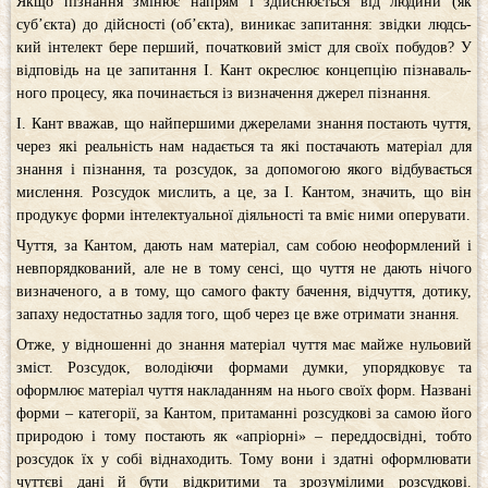
Якщо пізнання змінює напрям і здійснюється від людини (як
суб’єкта) до дійсності (об’єкта), виникає запитання: звідки людсь­
кий інтелект бере перший, початковий зміст для своїх побудов? У
відповідь на це запитання І. Кант окреслює концепцію пізнаваль­
ного процесу, яка починається із визначення джерел пізнання.
І. Кант вважав, що найпершими джерелами знання постають чуття,
через які реальність нам надається та які постачають матеріал для
знання і пізнання, та розсудок, за допомогою якого відбувається
мислення. Розсудок мислить, а це, за І. Кантом, значить, що він
продукує форми інтелектуальної діяльності та вміє ними оперувати.
Чуття, за Кантом, дають нам матеріал, сам собою неоформлений і
невпорядкований, але не в тому сенсі, що чуття не дають нічого
визначеного, а в тому, що самого факту бачення, відчуття, дотику,
запаху недостатньо задля того, щоб через це вже отримати знання.
Отже, у відношенні до знання матеріал чуття має майже нульовий
зміст. Розсудок, володіючи формами думки, упорядковує та
оформлює матеріал чуття накладанням на нього своїх форм. Названі
форми – категорії, за Кантом, притаманні розсудкові за самою його
природою і тому постають як «апріорні» – переддосвідні, тобто
розсудок їх у собі віднаходить. Тому вони і здатні оформлювати
чуттєві дані й бути відкритими та зрозумілими розсудкові.