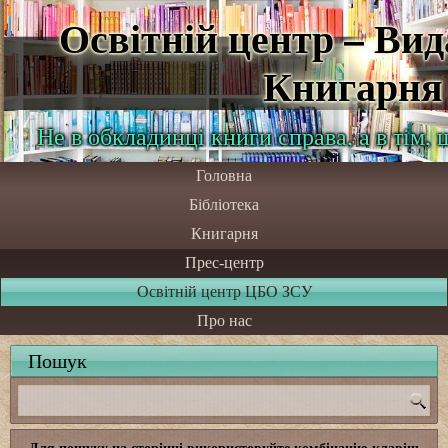
Освітній центр – Ви
Книгарня
Не в обкладинці книги справа, а в тім,
Головна
Бібліотека
Книгарня
Прес-центр
Освітній центр ЦБО ЗСУ
Про нас
Пошук
Для пошуку на сторінці використовуйте комбінацію клавіш