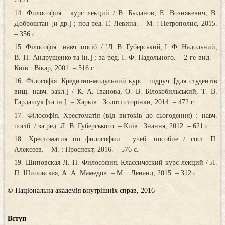
Философия : курс лекций / В. Быданов, Е. Вознякевич, В.
Доброштан [и др.] ; под ред. Г. Левина. – М. : Петрополис, 2015.
– 356 с.
Філософія : навч. посіб. / [Л. В. Губерський, І. Ф. Надольний,
В. П. Андрущенко та ін.] ; за ред. І. Ф. Надольного. – 2-ге вид. –
Київ : Вікар, 2001. – 516 с.
Філософія. Кредитно-модульний курс : підруч. [для студентів
вищ. навч. закл.] / К. А. Іванова, О. В. Білокобильський, Т. В.
Гардашук [та ін.]. – Харків : Золоті сторінки, 2014. – 472 с.
Філософія. Хрестоматія (від витоків до сьогодення) : навч.
посіб. / за ред. Л. В. Губерського. – Київ : Знання, 2012. – 621 с.
Хрестоматия по философии : учеб. пособие / сост. П.
Алексеев. – М. : Проспект, 2016. – 576 с.
Шиповская Л. П. Философия. Классический курс лекций / Л.
П. Шиповская, А. А. Мамедов. – М. : Ленанд, 2015. – 312 с.
© Національна академія внутрішніх справ, 2016
Вступ