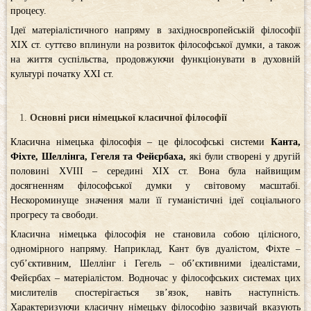
процесу.
Ідеї матеріалістичного напряму в західноєвропейській філософії
ХІХ ст. суттєво вплинули на розвиток філософської думки, а також
на життя суспільства, продовжуючи функціонувати в духовній
культурі початку XXІ ст.
Основні риси німецької класичної філософії
Класична німецька філософія – це філософські системи
Канта,
Фіхте, Шеллінга, Гегеля та Фейєрбаха,
які були створені у другій
половині XVIII – середині XIX ст. Вона була найвищим
досягненням філософської думки у світовому масштабі.
Нескороминуще значення мали її гуманістичні ідеї соціального
прогресу та свободи.
Класична німецька філософія не становила собою цілісного,
одномірного напряму. Наприклад, Кант був дуалістом, Фіхте –
суб’єктивним, Шеллінг і Гегель – об’єктивними ідеалістами,
Фейєрбах – матеріалістом. Водночас у філософських системах цих
мислителів спостерігається зв’язок, навіть наступність.
Характеризуючи класичну німецьку філософію зазвичай вказують