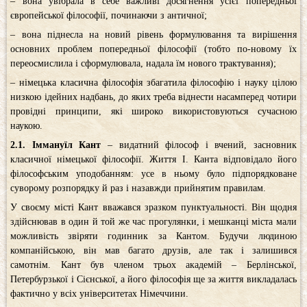
– вона увібрала в себе важливі досягнення усієї попередньої
європейської філософії, починаючи з античної;
– вона піднесла на новий рівень формулювання та вирішення
основних проблем попередньої філософії (тобто по-новому їх
переосмислила і сформулювала, надала їм нового трактування);
– німецька класична філософія збагатила філософію і науку цілою
низкою ідейних надбань, до яких треба віднести насамперед чотири
провідні принципи, які широко використовуються сучасною
наукою.
2.1. Іммануїл Кант
– видатний філософ і вчений, засновник
класичної німецької філософії. Життя І. Канта відповідало його
філософським уподобанням: усе в ньому було підпорядковане
суворому розпорядку й раз і назавжди прийнятим правилам.
У своєму місті Кант вважався зразком пунктуальності. Він щодня
здійснював в один й той же час прогулянки, і мешканці міста мали
можливість звіряти годинник за Кантом. Будучи людиною
компанійською, він мав багато друзів, але так і залишився
самотнім. Кант був членом трьох академій – Берлінської,
Петербурзької і Сієнської, а його філософія ще за життя викладалась
фактично у всіх університетах Німеччини.