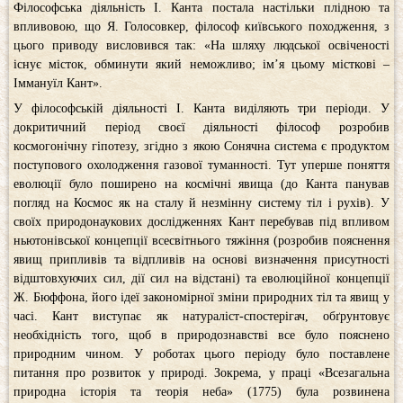
Філософська діяльність І. Канта постала настільки плідною та
впливовою, що Я. Голосовкер, філософ київського походження, з
цього приводу висловився так: «На шляху людської освіченості
існує місток, обминути який неможливо; ім’я цьому місткові –
Іммануїл Кант».
У філософській діяльності І. Канта виділяють три періоди. У
докритичний період своєї діяльності філософ розробив
космогонічну гіпотезу, згідно з якою Сонячна система є продуктом
поступового охолодження газової туманності. Тут уперше поняття
еволюції було поширено на космічні явища (до Канта панував
погляд на Космос як на сталу й незмінну систему тіл і рухів). У
своїх природонаукових дослідженнях Кант перебував під впливом
ньютонівської концепції всесвітнього тяжіння (розробив пояснення
явищ припливів та відпливів на основі визначення присутності
відштовхуючих сил, дії сил на відстані) та еволюційної концепції
Ж. Бюффона, його ідеї закономірної зміни природних тіл та явищ у
часі. Кант виступає як натураліст-спостерігач, обґрунтовує
необхідність того, щоб в природознавстві все було пояснено
природним чином. У роботах цього періоду було поставлене
питання про розвиток у природі. Зокрема, у праці «Всезагальна
природна історія та теорія неба» (1775) була розвинена