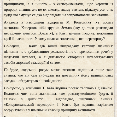
принципами, а з іншого – з експериментами, щоб черпати із
природи знання, але не як школяр, якому вчитель підказує усе, а як
суддя що змушує свідка відповідати на запропоновані запитання».
Аналогія з наслідками відкриття М. Коперника тут досить
очевидна: Коперник ніби зрушив Землю (яку до того розглядали
нерухомим центром Всесвіту), а Кант зрушив людину, поклавши
край її пасивності. У чому полягає значення цього перевороту?
По-перше,
І. Кант дав більш виправдану картину пізнання:
пізнання не є дублюванням реальності, не є перенесенням речей у
людський інтелект, а є діяльністю створення інтелектуальних
засобів людської взаємодії зі світом.
По-друге,
людський розум може визнати надійним лише таке
знання, яке він сам вибудував на зрозумілих йому принципових
засадах і обґрунтував з необхідністю.
По-третє,
у концепції І. Ката людина постає творчою і діяльною.
Водночас чим вона активніша, тим розгалуженішими будуть її
зв’язки з дійсністю і, відповідно, ширшими знання.
«Коперниканський переворот» І. Канта був першим варіантом
обґрунтування у німецькій класиці принципу активності.