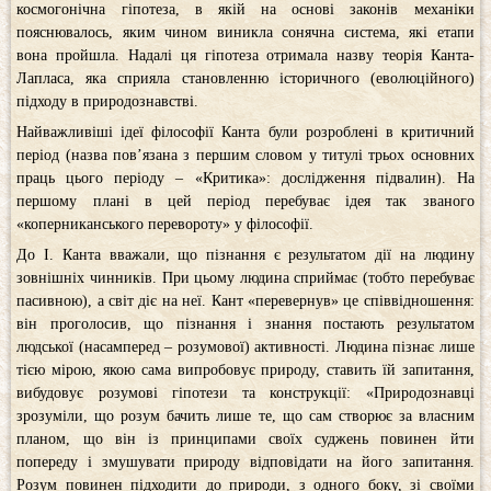
космогонічна гіпотеза, в якій на основі законів механіки
пояснювалось, яким чином виникла сонячна система, які етапи
вона пройшла. Надалі ця гіпотеза отримала назву теорія Канта-
Лапласа, яка сприяла становленню історичного (еволюційного)
підходу в природознавстві.
Найважливіші ідеї філософії Канта були розроблені в критичний
період (назва пов’язана з першим словом у титулі трьох основних
праць цього періоду – «Критика»: дослідження підвалин). На
першому плані в цей період перебуває ідея так званого
«коперниканського перевороту» у філософії.
До І. Канта вважали, що пізнання є результатом дії на людину
зовнішніх чинників. При цьому людина сприймає (тобто перебуває
пасивною), а світ діє на неї. Кант «перевернув» це співвідношення:
він проголосив, що пізнання і знання постають результатом
людської (насамперед – розумової) активності. Людина пізнає лише
тією мірою, якою сама випробовує природу, ставить їй запитання,
вибудовує розумові гіпотези та конструкції: «Природознавці
зрозуміли, що розум бачить лише те, що сам створює за власним
планом, що він із принципами своїх суджень повинен йти
попереду і змушувати природу відповідати на його запитання.
Розум повинен підходити до природи, з од­ного боку, зі своїми