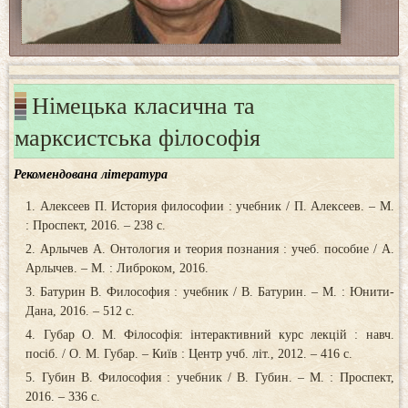
Німецька класична та
марксистська філософія
Рекомендована література
Алексеев П. История философии : учебник / П. Алексеев. – М.
: Проспект, 2016. – 238 с.
Арлычев А. Онтология и теория познания : учеб. пособие / А.
Арлычев. – М. : Либроком, 2016.
Батурин В. Философия : учебник / В. Батурин. – М. : Юнити-
Дана, 2016. – 512 с.
Губар О. М. Філософія: інтерактивний курс лекцій : навч.
посіб. / О. М. Губар. – Київ : Центр учб. літ., 2012. – 416 с.
Губин В. Философия : учебник / В. Губин. – М. : Проспект,
2016. – 336 с.