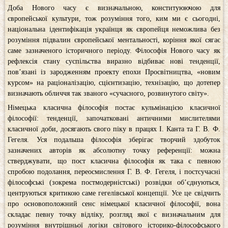
Доба Нового часу є визначальною, конституюючою для
європейської культури, тож розуміння того, ким ми є сьогодні,
національна ідентифікація українця як європейця неможлива без
розуміння підвалин європейської ментальності, коріння якої сягає
саме зазначеного історичного періоду. Філософія Нового часу як
рефлексія стану суспільства виразно відбиває нові тенденції,
пов’язані із зародженням проекту епохи Просвітництва, «новим
курсом» на раціоналізацію, сцієнтизацію, технізацію, що дотепер
визначають обличчя так званого «сучасного, розвинутого світу».
Німецька класична філософія постає кульмінацією класичної
філософії: тенденції, започатковані античними мислителями
класичної доби, досягають свого піку в працях І. Канта та Г. В. Ф.
Гегеля. Уся подальша філософія зберігає творчий здобуток
зазначених авторів як абсолютну точку референції: можна
стверджувати, що пост класична філософія як така є певною
спробою подолання, переосмислення Г. В. Ф. Гегеля, і постсучасні
філософські (зокрема постмодерністські) розвідки об’єднуються,
центруються критикою саме гегелівської концепції. Усе це свідчить
про основоположний сенс німецької класичної філософії, вона
складає певну точку відліку, розгляд якої є визначальним для
розуміння внутрішньої логіки світового історико-філософського