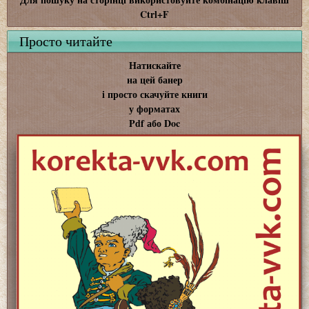
Ctrl+F
Просто читайте
Натискайте
на цей банер
і просто скачуйте книги
у форматах
Pdf або Doc