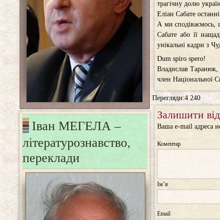
трагічну долю україн
Еліан Сабате останн
А ми сподіваємось, 
Сабате або її нащад
унікальні кадри з Чу
Dum spiro spero!
Владислав Таранюк,
член Національної С
Перегляди:4 240
Залишити від
Іван МЕГЕЛА –
Ваша e-mail адреса 
літературознавство,
Коментар
переклади
Ім’я
Email