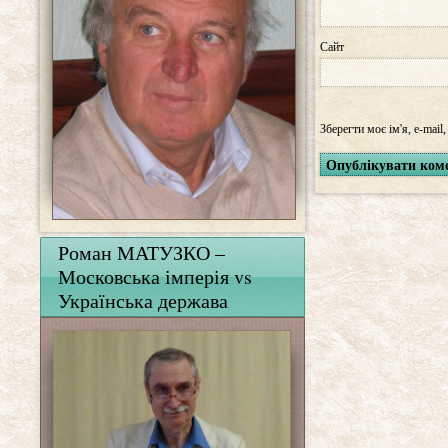
Сайт
Зберегти моє ім'я, e-mail
Роман МАТУЗКО –
Московська імперія vs
Українська держава