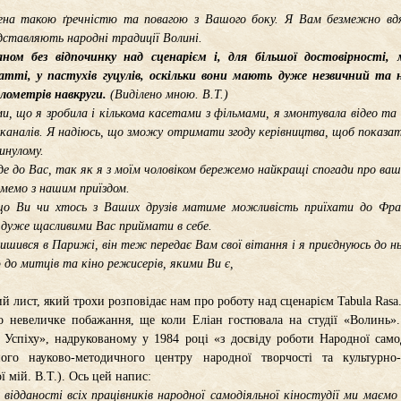
ена такою ґречністю та повагою з Вашого боку. Я Вам безмежно вдя
ставляють народні традиції Волині.
ном без відпочинку над сценарієм і, для більшої достовірності,
тті, у пастухів гуцулів, оскільки вони мають дуже незвичний та н
лометрів навкруги.
(Виділено мною. В.Т.)
и, що я зробила і кількома касетами з фільмами, я змонтувала відео та
 каналів. Я надіюсь, що зможу отримати згоду керівництва, щоб показ
инулому.
е до Вас, так як я з моїм чоловіком бережемо найкращі спогади про ваш
имемо з нашим приїздом.
що Ви чи хтось з Ваших друзів матиме можливість приїхати до Фра
 дуже щасливими Вас приймати в себе.
алишився в Парижі, він теж передає Вам свої вітання і я приєднуюсь до нь
 до митців та кіно режисерів, якими Ви є,
 лист, який трохи розповідає нам про роботу над сценарієм Tabula Rasa
 невеличке побажання, ще коли Еліан гостювала на студії «Волинь».
Успіху», надрукованому у 1984 році «з досвіду роботи Народної самод
ого науково-методичного центру народної творчості та культурно-
ї мій. В.Т.). Ось цей напис:
відданості всіх працівників народної самодіяльної кіностудії ми маєм