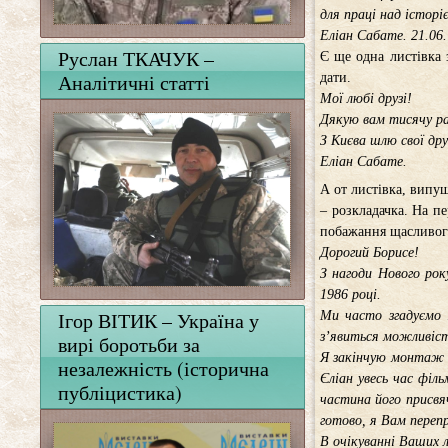
для праці над історі
Еліан Сабате. 21.06.
Руслан ТКАЧУК –
Є ще одна листівка 
Аналітичні статті
дати.
Мої любі друзі!
Дякую вам тисячу раз
З Києва шлю свої дру
Еліан Сабате.
А от листівка, випу
– розкладачка. На пе
побажання щасливог
Дорогий Борисе!
З нагоди Нового рок
1986 році.
Ігор ВІТИК – Україна у
Ми часто згадуємо і
з’явиться можливіст
вирі боротьби за
Я закінчую монтаж о
незалежність (історична
Єліан увесь час філь
публіцистика)
частина його присвя
готово, я Вам перепр
В очікуванні Ваших л