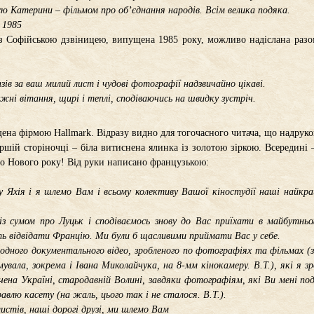
єю Катерини – фільмом про об’єднання народів. Всім велика подяка.
 1985
з Софійською дзвіницею, випущена 1985 року, можливо надіслана разом
ів за ваш милий лист і чудові фотографії надзвичайно цікаві.
жні вітання, щирі і теплі, сподіваючись на швидку зустріч.
щена фірмою Hallmark. Відразу видно для тогочасного читача, що надруко
ршій сторіночці – біла витиснена ялинка із золотою зіркою. Всередині –
о Нового року! Від руки написано французькою:
у Яхія і я шлемо Вам і всьому колективу Вашої кіностудії наші найкр
з сумом про Луцьк і сподіваємось знову до Вас приїхати в майбутньо
ь відвідати Францію. Ми були б щасливими приймати Вас у себе.
дного документального відео, зробленого по фотографіях та фільмах (з
мувала, зокрема і Івана Миколайчука, на 8-мм кінокамеру. В.Т.), які я з
чена Україні, стародавній Волині, завдяки фотографіям, які Ви мені по
авлю касету (на жаль, цього так і не сталося. В.Т.).
истів, наші дорогі друзі, ми шлемо Вам