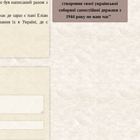
створення своєї української
го був написаний разом з
соборної самостійної держави з
1944 року по наш час”
ає де зараз є пані Еліан
вання їх в Україні, де є