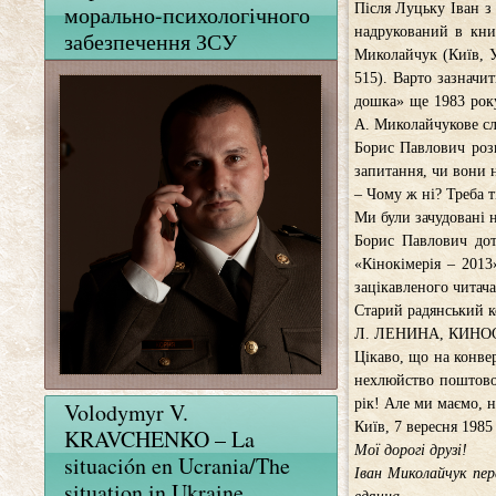
морально-психологічного
Після Луцьку Іван з 
надрукований в кни
забезпечення ЗСУ
Миколайчук (Київ, У
515). Варто зазначи
дошка» ще 1983 року
А. Миколайчукове сло
Борис Павлович розп
запитання, чи вони н
– Чому ж ні? Треба т
Ми були зачудовані 
Борис Павлович дот
«Кінокімерія – 2013
зацікавленого читача
Старий радянський 
Л. ЛЕНИНА, КИНО
Цікаво, що на конвер
нехлюйство поштової
рік! Але ми маємо, н
Volodymyr V.
Київ, 7 вересня 1985
KRAVCHENKO – La
Мої дорогі друзі!
situación en Ucrania/The
Іван Миколайчук пер
situation in Ukraine