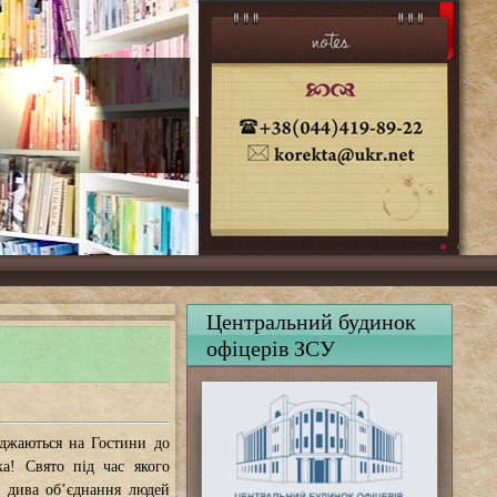
Центральний будинок
офіцерів ЗСУ
жджаються на Гостини до
а! Свято під час якого
я, дива об’єднання людей