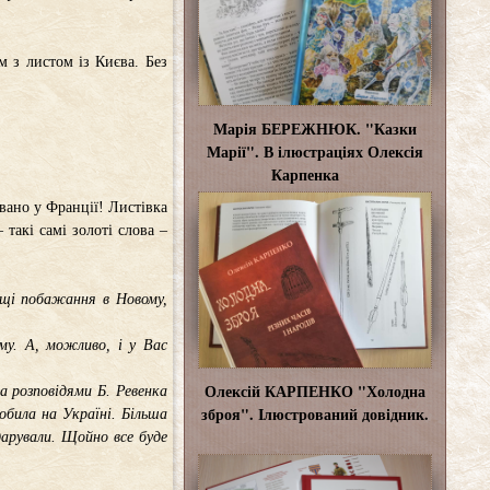
 з листом із Києва. Без
Марія БЕРЕЖНЮК. "Казки
Марії". В ілюстраціях Олексія
Карпенка
вано у Франції! Листівка
 такі самі золоті слова –
ащі побажання в Новому,
му. А, можливо, і у Вас
Олексій КАРПЕНКО "Холодна
а розповідями Б. Ревенка
зброя". Ілюстрований довідник.
робила на Україні. Більша
дарували. Щойно все буде