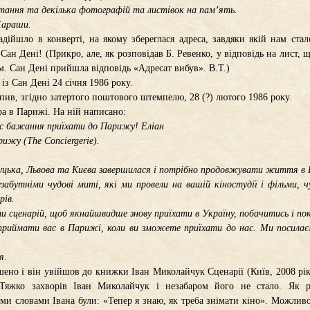
ітання та декілька фотографій та листівок на пам’ять.
Хараши.
дійшло в конверті, на якому збереглася адреса, завдяки якій нам ста
 Сан Дені! (Прикро, але, як розповідав Б. Ревенко, у відповідь на лист,
м. Сан Дені прийшла відповідь «Адресат вибув». В.Т.)
із Сан Дені 24 січня 1986 року.
пив, згідно затертого поштового штемпелю, 28 (?) лютого 1986 року.
ра в Парижі. На ній написано:
с бажання приїхати до Парижу! Еліан
ижу (The Conciergerie).
цька, Львова та Києва завершилася і потрібно продовжувати життя в
забутніми чудові миті, які ми провели на вашій кіностудії і фільми,
рів.
и сценарій, щоб якнайшвидше знову приїхати в Україну, побачитись і пок
приймати вас в Парижі, коли ви зможете приїхати до нас. Ми посила
я.
шено і він увійшов до книжки Іван Миколайчук Сценарії (Київ, 2008 рік
 Тяжко захворів Іван Миколайчук і незабаром його не стало. Як р
ми словами Івана були: «Тепер я знаю, як треба знімати кіно». Можлив