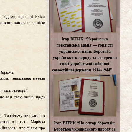
ло відомо, що пані Еліан
 що вони написали за цією
Ігор ВІТИК “Українська
повстанська армія ― гордість
української нації. Боротьба
українського народу за створення
своєї української соборної
самостійної держави 1914-1944”
 Парижі.
 чудово змонтовані вашою
азати сценарій.
ємо вам свою теплу щиру
). Та фільму не судилося
Ігор ВІТИК “На олтар боротьби.
озповідає пані Марічка
Боротьба українського народу за
о йшлося і про фільм про