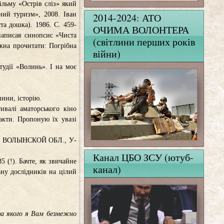
ільму «Острів сліз» який
ий туризм», 2008. Іван
2014-2024: АТО
та дошка). 1986. С. 459-
ОЧИМА ВОЛОНТЕРА
 написав синопсис «Чиста
(світлини перших років
жна прочитати: Погрібна
війни)
тудії «Волинь». І на моє
ини, історію.
валі аматорського кіно
факти. Пропоную їх увазі
ЦК, ВОЛЫНСКОЙ ОБЛ., У-
Канал ЦБО ЗСУ (ютуб-
5 (!). Бачте, як звичайне
канал)
ну дослідників на цілий
 за якого я Вам безмежно