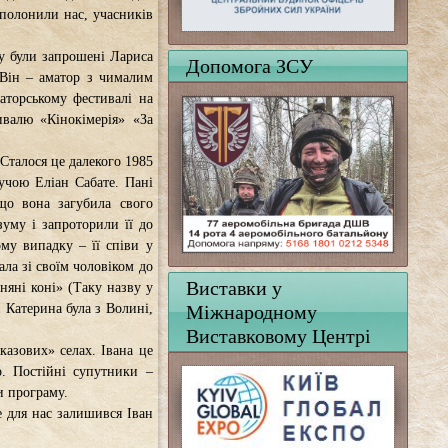
 полонили нас, учасників
ку були запрошені Лариса
Допомога ЗСУ
 Він – аматор з чималим
аторському фестивалі на
ивалю «Кінокімерія» «За
 Сталося це далекого 1985
учою Еліан Сабате. Пані
що вона загубила свого
уму і запроторили її до
му випадку – її співи у
ала зі своїм чоловіком до
Виставки у
яні коні» (Таку назву у
Міжнародному
и Катерина була з Волині,
Виставковому Центрі
оказових» селах. Івана це
о. Постійні супутники –
и програму.
е для нас залишився Іван