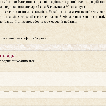
ської жінки Катерини, вирваної з корінням з рідної землі, сценарій яко
ім з одиннадцяти сценарів Івана Васильовича Миколайчука.
що хтось з українських читачів в Україні та за межами нашої держави зн
ки, в архівах яких зберегаються кадри 8 міліметрової хроніки перебу
до Іваном. І ми колись обов’язково маємо їх побачити!
пілки кінематографістів України.
повідь
не оприлюднюватиметься.