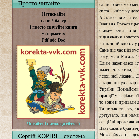
Просто читайте
єдиною високою метою
свята – київську дел
Натискайте
А сталося все на зус
на цей банер
Іванівна Брюховецьк
і просто скачуйте книги
стажем ретельно впр
у форматах
відзначення золото
Pdf або Doc
визначний внесок у 
Саме під час цієї зу
року, коли Миколай
Еліан захопилася і
маленького сина, за
психічної лікарні. 
лікарні почув лікар-
України. Познайомил
франції мав фільм «Т
то вони й приїхали д
Та не так сталося, я
дратувало, він нама
офіційні представни
Читайте і насолоджуйтесь)
Пані Сабате була за
Сергій КОРНЯ – система
Миколайчук, невідом