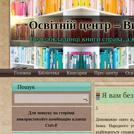
Освітній центр – 
Не в обкладинці книги справа, а 
Головна
Бібліотека
Книгарня
Прес-центр
Осв
Пошук
Я вам бе
5
Для пошуку на сторінці
використовуйте комбінацію клавіш
Дивовижне свято від
Ctrl+F
Івана. Народного у
відбуваються справж