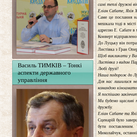
самі теплі дружні в
Еліан Сабате, Яхія 
Саме це послання на
мешкала тоді в місті
адресою Е. Сабате в 
Конверт відправлено 
До Луцьку він потра
Листівка з Гран Опе
Щоб викликати у Ва
Листівка з видом Пар
Василь ТИМКІВ – Тонкі
Любі друзі!
аспекти державного
Наша подорож до Лу
управління
Для нас лишилися не
командою кіноамато
Я поспішаю закінчит
Ми будемо щасливі 
дружбу.
Еліан Сабате та Яхі
Сценарій було завер
бути поставленим.
Миколайчук, останні