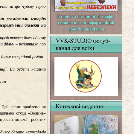
чна за цю чудову серію
історія та історичні біографії,
 ми розмістили історію
геополітика та інформаціний
езрозумілий діалект на
простір, аналітика
 представила його одному
VVK-STUDIO (ютуб-
ати фільм – репортаж про
канал для всіх)
 дуже своєрідний регіон.
нції, Ви будете нашими
ого.
.
Книжкові видання:
 Цей запис зроблено на
іяльної студії «Волинь»
просвітницької роботи»
о дуже багато матеріалів