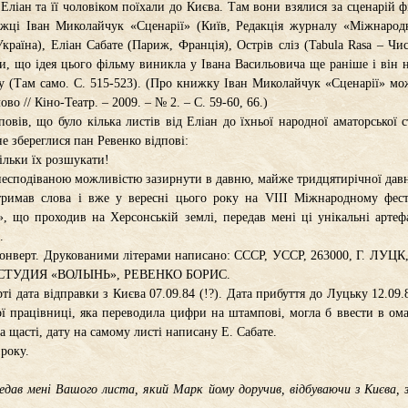
Еліан та її чоловіком поїхали до Києва. Там вони взялися за сценарій ф
жці Іван Миколайчук «Сценарії» (Київ, Редакція журналу «Міжнародн
країна), Еліан Сабате (Париж, Франція), Острів сліз (Tabula Rasa – Чис
ти, що ідея цього фільму виникла у Івана Васильовича ще раніше і він
 (Там само. С. 515-523). (Про книжку Іван Миколайчук «Сценарії» мо
во // Кіно-Театр. – 2009. – № 2. – С. 59-60, 66.)
овів, що було кілька листів від Еліан до їхньої народної аматорської с
е збереглися пан Ревенко відпові:
ільки їх розшукати!
несподіваною можливістю зазирнути в давню, майже тридцятирічної давн
римав слова і вже у вересні цього року на VIII Міжнародному фести
», що проходив на Херсонській землі, передав мені ці унікальні арте
.
конверт. Друкованими літерами написано: СССР, УССР, 263000, Г. ЛУ
СТУДИЯ «ВОЛЫНЬ», РЕВЕНКО БОРИС.
ті дата відправки з Києва 07.09.84 (!?). Дата прибуття до Луцьку 12.09.8
 працівниці, яка переводила цифри на штампові, могла б ввести в ома
а щасті, дату на самому листі написану Е. Сабате.
 року.
едав мені Вашого листа, який Марк йому доручив, відбуваючи з Києва,