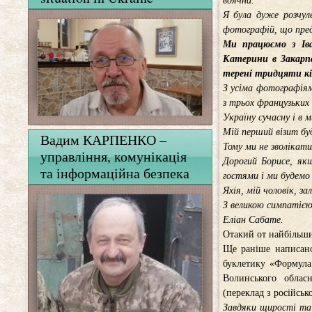
вдячна.
Я була дуже розчул
фотографій, що пред
Ми працюємо з Іва
Катерини в Закарпа
терені тридцяти кі
З усіма фотографіям
з трьох французьких
Україну сучасну і в м
Мій перший візит буд
Вадим КАРПЕНКО –
Тому ми не зволікат
управління, комунікація
Дорогий Борисе, як
та інформаційна безпека
гостями і ми будемо
Яхія, мій чоловік, з
З великою симпатією
Еліан Сабате.
Отакий от найбільший
Ще раніше написано
буклетику «Формула 
Волинського обласн
(переклад з російсько
Завдяки щирості та 