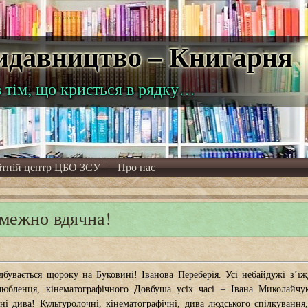
Видавництво – Книгарня
в тім, що криється в рядку…
ітній центр ЦБО ЗСУ
Про нас
змежно вдячна!
бувається щороку на Буковині! Іванова Переберія. Усі небайдужі з’ї
любленця, кінематографічного Довбуша усіх часі – Івана Миколайчук
ні дива! Культуролочні, кінематографічні, дива людського спілкуванн