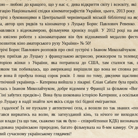
 – любові до кращого, що у нас є, дива відкриття світу і всесвіту, які
егацію Національної спідки кінематографістів України, цього, 2013 року.
трічі з буковинцями в Центральній чернівецькій міській бібліотеці на я
а, автор цих рядків та кіноаматор з Луцьку Борис Павлович Ревенко.
авлявся з відеокамерою, фільмуючи хроніку подій. У 2012 році на ам
го ювілею роботи з кіноаматорами він був відзначений медаллю фест
розвиток кіно аматорського руху України» № 50!
стрічі Борис Павлович розповів про свої зустрічі з Іваном Миколайчуком.
чук приїхав до Луцьку з французькою актрисою, режисером та телевед
сторією жінки з України, яка потрапила до США, там сталося так, 
 яким так побивалась, що американці вирішили що вона не сповна роз
Де вона й пробула понад сорок років. І лиш по тому, дякуючи щасливо
етнічний українець – Катерина вийшла з лікарні. Єліан Сабате була приїх
ась з Іваном Миколайчуком, добре відомим у Франції за фільмом «Вогн
іні забутих предків»). Вона була шокована історією Катерини, а оскільк
о Луцьку в надії знайти хоч якісь сліди тієї бідної емігрантки.
к гадалося! Їх не пускали у автентичні села, а возили по так званих «п
гався вирватись на волю, як загнузданий кінь, та нічого не виходил
ки влади (та що там, скажемо так як було – співробітники КДБ) визначал
чудована українською природою, багато фільмувала на 8-мм камеру. От д
ий сучасному українському глядачеві!