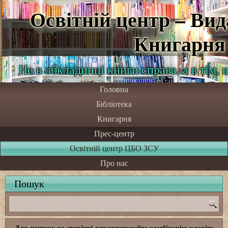
Освітній центр – Ви
Книгарня
Не в обкладинці книги справа, а в тім,
Головна
Бібліотека
Книгарня
Прес-центр
Освітній центр ЦБО ЗСУ
Про нас
Пошук
Для пошуку на сторінці використовуйте комбінацію клавіш