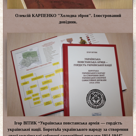
Олексій КАРПЕНКО "Холодна зброя". Ілюстрований
довідник.
Ігор ВІТИК “Українська повстанська армія ― гордість
української нації. Боротьба українського народу за створення
своєї української соборної самостійної держави 1914-1944”