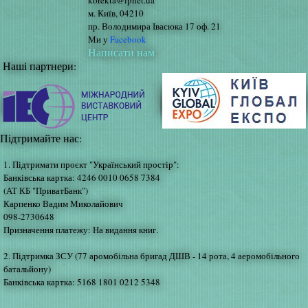
korekta@ipnet.ua
м. Київ, 04210
пр. Володимира Івасюка 17 оф. 21
Ми у
Facebook
Написати нам
Наші партнери:
Підтримайте нас:
1. Підтримати проєкт "Український простір":
Банківська картка: 4246 0010 0658 7384
(АТ КБ "ПриватБанк")
Карпенко Вадим Миколайович
098-2730648
Призначення платежу: На видання книг.
2. Підтримка ЗСУ (77 аромобільна бригад ДШВ - 14 рота, 4 аеромобільного
батальйону)
Банківська картка: 5168 1801 0212 5348