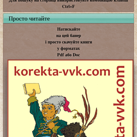
Ctrl+F
Просто читайте
Натискайте
на цей банер
і просто скачуйте книги
у форматах
Pdf або Doc