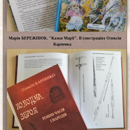
Марія БЕРЕЖНЮК. "Казки Марії". В ілюстраціях Олексія
Карпенка