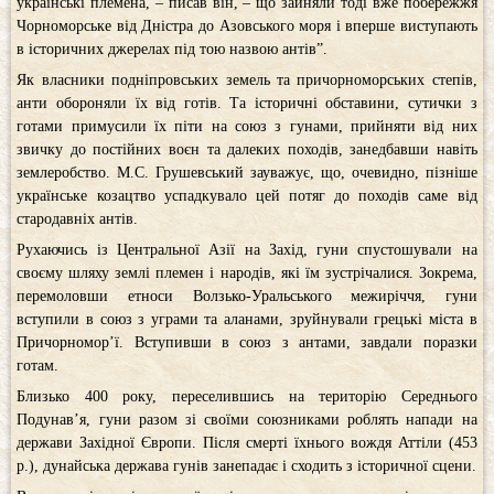
українські племена, – писав він, – що зайняли тоді вже побережжя
Чорноморське від Дністра до Азовського моря і вперше виступають
в історичних джерелах під тою назвою антів”.
Як власники подніпровських земель та причорноморських степів,
анти обороняли їх від готів. Та історичні обставини, сутички з
готами примусили їх піти на союз з гунами, прийняти від них
звичку до постійних воєн та далеких походів, занедбавши навіть
землеробство. М.С. Грушевський зауважує, що, очевидно, пізніше
українське козацтво успадкувало цей потяг до походів саме від
стародавніх антів.
Рухаючись із Центральної Азії на Захід, гуни спустошували на
своєму шляху землі племен і народів, які їм зустрічалися. Зокрема,
перемоловши етноси Волзько-Уральського межиріччя, гуни
вступили в союз з уграми та аланами, зруйнували грецькі міста в
Причорномор’ї. Вступивши в союз з антами, завдали поразки
готам.
Близько 400 року, переселившись на територію Середнього
Подунав’я, гуни разом зі своїми союзниками роблять напади на
держави Західної Європи. Після смерті їхнього вождя Аттіли (453
р.), дунайська держава гунів занепадає і сходить з історичної сцени.