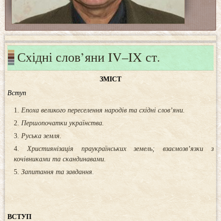
Східні слов’яни IV–IX ст.
ЗМІСТ
Вступ
Епоха великого переселення народів та східні слов’яни.
Першопочатки українства.
Руська земля.
Християнізація праукраїнських земель; взаємозв’язки з
кочівниками та скандинавами.
Запитання та завдання.
ВСТУП