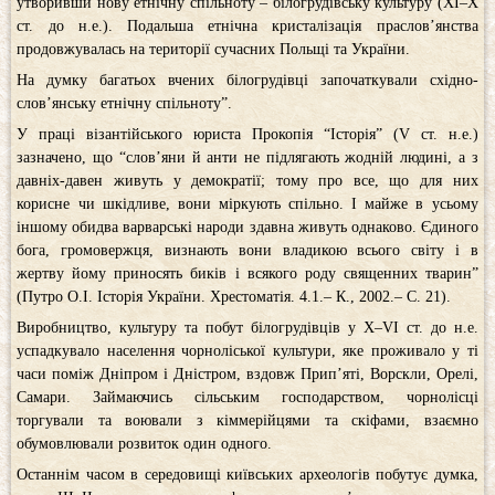
утворивши нову етнічну спільноту – білогрудівську культуру (ХІ–Х
ст. до н.е.). Подальша етнічна кристалізація праслов’янства
продовжувалась на території сучасних Польщі та України.
На думку багатьох вчених білогрудівці започаткували східно-
слов’янську етнічну спільноту”.
У праці візантійського юриста Прокопія “Історія” (V ст. н.е.)
зазначено, що “слов’яни й анти не підлягають жодній людині, а з
давніх-давен живуть у демократії; тому про все, що для них
корисне чи шкідливе, вони міркують спільно. І майже в усьому
іншому обидва варварські народи здавна живуть однаково. Єдиного
бога, громовержця, визнають вони владикою всього світу і в
жертву йому приносять биків і всякого роду священних тварин”
(Путро О.І. Історія України. Хрестоматія. 4.1.– К., 2002.– С. 21).
Виробництво, культуру та побут білогрудівців у Х–VІ ст. до н.е.
успадкувало населення чорноліської культури, яке проживало у ті
часи поміж Дніпром і Дністром, вздовж Прип’яті, Ворскли, Орелі,
Самари. Займаючись сільським господарством, чорнолісці
торгували та воювали з кіммерійцями та скіфами, взаємно
обумовлювали розвиток один одного.
Останнім часом в середовищі київських археологів побутує думка,