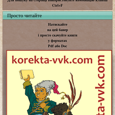
Ctrl+F
Просто читайте
Натискайте
на цей банер
і просто скачуйте книги
у форматах
Pdf або Doc