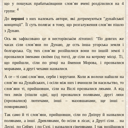
що у пошуках прабатьківщини слов’ян вчені розділилися на 4
4
групи:
До
першої
з них належать автори, які дотримуються “дунайської
концепції”. Її суть полягає в тому, що розгалуження слов’ян пішло
з Дунаю.
Ось як зафіксовано це в несторівськім літописі: “По довгих же
часах сіли слов’яни по Дунаю, де єсть інша угорська земля і
болгарська. Од тих слов’ян розійшлися вони по іншій землі і
прозвалися іменами своїми (од того), де сіли на котрому місці. Ті,
що прийшли, сіли по річці на ймення Морова, і прозвалися
моравами, а другі чехами назвалися.
А се – ті самі слов’яни, серби і хорутани. Коли ж волохи найшли на
слов’ян на Дунайських, і осіли між них і вчинили їм насильство, то
слов’яни ті, прийшовши, сіли на Віслі прозвалися ляхами. А від
тих ляхів (пішли одні, що) прозвалися полянами, другі ляхи
(прозвалися) лютичами, інші – мазовшанами, ще інші –
поморянами).
Так само й ті слов’яни, прийшовши, сіли по Дніпру й назвалися
полянами, а інші. Древлянами, бо осіли в лісах; а Другі сіли… на
Десні, по Сейму, і по Сулі, і назвалися сіверянами. І так розійшовся