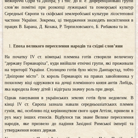
межиріччі Одри та Дніпра; у І тис. до н. е. диференційовані групи
слов’ян помітні при розкопці лужицької та поморської культур
Середньої Європи та скіфської землеробської культури лісостепової
частини України. Зокрема, ці твердження знаходять висвітлення в
працях В. Барана, Д. Козака, Р. Терпиловського, Б. Рибакова та ін.
Епоха великого переселення народів та східні слов
’
яни
На початку IV ст. німецькі племена готів створили величезну
“державу Германаріха”, куди ввійшли етнічні групи, які проживали
на території України. Столицею готів було місто Данпарстад, тобто
“Дніпрове місто”. їх король Германаріх на правах завойовника у
похилому віці одружився на дочці племінного князя антів Либідь,
яка народила йому дітей і відіграла значну роль при дворі.
Однак панування в українських землях готів були недовгим. В
кінці IV ст. Європа зазнала навали середньоазіатських племен
гунів, які, особливо під керівництвом свого царя Аттіли, привели в
рух масу інших етносів. Відбулося так зване Велике переселення
народів, яке призвело до падіння Західної Римської імперії та
утвердження нових держав.