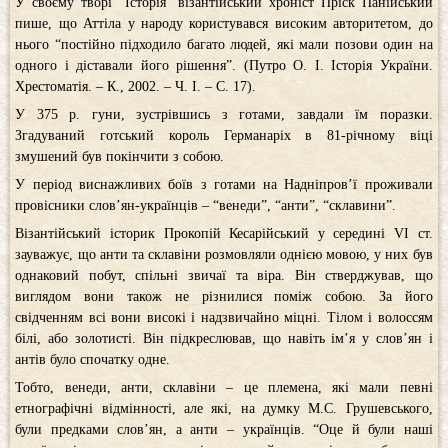
У своєму творі “Історія” візантійський хроніст Пріск Панійський
пише, що Аттіла у народу користувався високим авторитетом, до
нього “постійно підходило багато людей, які мали позови один на
одного і діставали його рішення”. (Путро О. І. Історія України.
Хрестоматія. – К., 2002. – Ч. І. – С. 17).
У 375 р. гуни, зустрівшись з готами, завдали їм поразки.
Згадуваний готський король Германаріх в 81-річному віці
змушений був покінчити з собою.
У період виснажливих боїв з готами на Надніпров’ї проживали
провісники слов’ян-українців – “венеди”, “анти”, “склавини”.
Візантійський історик Прокопій Кесарійський у середині VI ст.
зауважує, що анти та склавіни розмовляли однією мовою, у них був
однаковий побут, спільні звичаї та віра. Він стверджував, що
виглядом вони також не різнилися поміж собою. За його
свідченням всі вони високі і надзвичайно міцні. Тілом і волоссям
білі, або золотисті. Він підкреслював, що навіть ім’я у слов’ян і
антів було спочатку одне.
Тобто, венеди, анти, склавіни – це племена, які мали певні
етнографічні відмінності, але які, на думку М.С. Грушевського,
були предками слов’ян, а анти – українців. “Оце й були наші