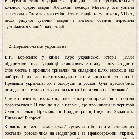
В середині століття українські пращури – анти зустрічаються з
кочовою ордою аварів. Антський воєвода Мезамир був убитий
аварським каїном за свою сміливість та гордість. На початку VП ст.,
після рішучої сутички аварів з антами, останні перестали
зустрічатися у пам’ятках історії.
Першопочатки українства
В.Й. Борисенко у книзі “Курс української історії” (1998)
підкреслює, що “українці становлять етнічну гілку східного
слов’янства і пройшли тривалий та складний шлях еволюції від
найпростіших до висококультурних форм людської спільності.
Предками українців, як і білорусів та росіян, були праслов’яни,
походження і етногенез яких па сьогодні остаточно не з’ясовано”.
Чимало вчених вважають, що землероби-праслов’яни почали
формуватися в II тис. до н.е. з племен, що проживали на території
Східної Польщі, Прикарпаття, Придністров’я, Південної України та
Південної Білорусії.
З часом племена комарівської культури під тиском історичних
обставин розселилися на Подніпров’ї та Правобережній Україні,