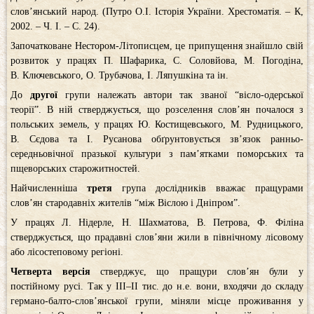
слов’янський народ. (Путро О.І. Історія України. Хрестоматія. – К,
2002. – Ч. І. – С. 24).
Започатковане Нестором-Літописцем, це припущення знайшло свій
розвиток у працях П. Шафарика, С. Соловйова, М. Погодіна,
В. Ключевського, О. Трубачова, І. Ляпушкіна та ін.
До
другої
групи належать автори так званої “вісло-одерської
теорії”. В ній стверджується, що розселення слов’ян почалося з
польських земель, у працях Ю. Костищевського, М. Рудницького,
В. Сєдова та І. Русанова обґрунтовується зв’язок ранньо-
середньовічної празької культури з пам’ятками поморських та
пщеворських старожитностей.
Найчисленніша
третя
група дослідників вважає пращурами
слов’ян стародавніх жителів “між Віслою і Дніпром”.
У працях Л. Нідерле, Н. Шахматова, В. Петрова, Ф. Філіна
стверджується, що прадавні слов’яни жили в північному лісовому
або лісостеповому регіоні.
Четверта версія
стверджує, що пращури слов’ян були у
постійному русі. Так у ІІІ–ІІ тис. до н.е. вони, входячи до складу
германо-балто-слов’янської групи, міняли місце проживання у