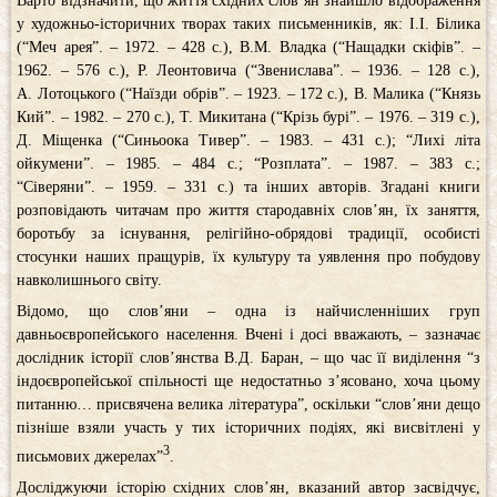
Варто відзначити, що життя східних слов’ян знайшло відображення
у художньо-історичних творах таких письменників, як: І.І. Білика
(“Меч арея”. – 1972. – 428 с.), В.М. Владка (“Нащадки скіфів”. –
1962. – 576 с.), Р. Леонтовича (“Звенислава”. – 1936. – 128 с.),
А. Лотоцького (“Наїзди обрів”. – 1923. – 172 с.), В. Малика (“Князь
Кий”. – 1982. – 270 с.), Т. Микитана (“Крізь бурі”. – 1976. – 319 с.),
Д. Міщенка (“Синьоока Тивер”. – 1983. – 431 с.); “Лихі літа
ойкумени”. – 1985. – 484 с.; “Розплата”. – 1987. – 383 с.;
“Сіверяни”. – 1959. – 331 с.) та інших авторів. Згадані книги
розповідають читачам про життя стародавніх слов’ян, їх заняття,
боротьбу за існування, релігійно-обрядові традиції, особисті
стосунки наших пращурів, їх культуру та уявлення про побудову
навколишнього світу.
Відомо, що слов’яни – одна із найчисленніших груп
давньоєвропейського населення. Вчені і досі вважають, – зазначає
дослідник історії слов’янства В.Д. Баран, – що час її виділення “з
індоєвропейської спільності ще недостатньо з’ясовано, хоча цьому
питанню… присвячена велика література”, оскільки “слов’яни дещо
пізніше взяли участь у тих історичних подіях, які висвітлені у
3
письмових джерелах”
.
Досліджуючи історію східних слов’ян, вказаний автор засвідчує,