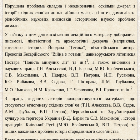
Порушена проблема складна і неоднозначна, оскільки джерел з
історії східних слов’ян до нас дійшло мало, а гіпотез, домислів та
різнобічних наукових висновків історичною наукою зроблено
чимало.
У зв’язку з цим для висвітлення лекційного матеріалу добиралися
письмові, лінгвістичні та археологічні джерела (наприклад,
готського історика Йордана “Гетика”, візантійського автора
Прокопія Кесарійського “Війна з готами”, давньоруського літописця
1
Нестара “Повість минулих літ” та ін.)
, а також висновки з
наукових праць Т.Н. Алєксєсвої, В.Д. Барана, М.Ю. Брайчевського,
Є.В. Максимова, Л. Нідерле, В.П. Петрова, Й.П. Русанова,
Б.О. Рибакова, В.В. Сєдова, Г. Півторака, Л.М. Трубачова,
2
М.О. Чмихова, Н.М. Кравченко, І.Г. Черняхова, В.І. Ярового та ін.
З праць згаданих авторів використовуються матеріали, що
стосуються етногенезу східних слов’ян (Т.Н. Алексєєва, В.В. Сєдов,
А.М. Трубачов, В.П. Петров), Черняхівської та Зарубинецької
культур на території України (В.Д. Баран та Є.В. Максимов), історії
пращурів Київської Русі (М.Ю. Брайчевський, В.П. Петров) та
інших важливих проблем історії стародавнього слов’янства.