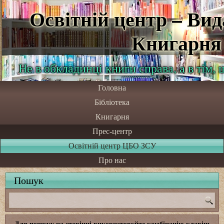
Освітній центр – Ви
Книгарня
Не в обкладинці книги справа, а в тім,
Головна
Бібліотека
Книгарня
Прес-центр
Освітній центр ЦБО ЗСУ
Про нас
Пошук
Для пошуку на сторінці використовуйте комбінацію клавіш