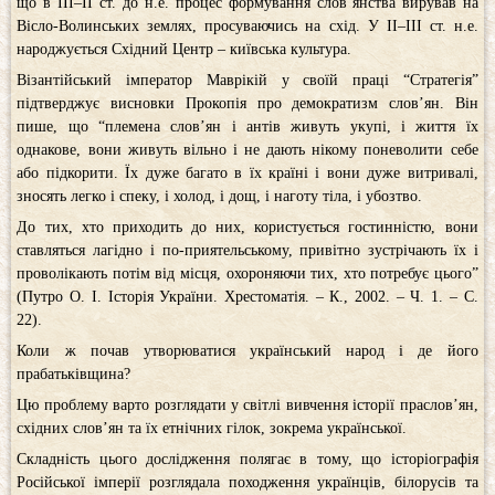
що в ІІІ–ІІ ст. до н.е. процес формування слов’янства вирував на
Вісло-Волинських землях, просуваючись на схід. У ІІ–ІІІ ст. н.е.
народжується Східний Центр – київська культура.
Візантійський імператор Маврікій у своїй праці “Стратегія”
підтверджує висновки Прокопія про демократизм слов’ян. Він
пише, що “племена слов’ян і антів живуть укупі, і життя їх
однакове, вони живуть вільно і не дають нікому поневолити себе
або підкорити. Їх дуже багато в їх країні і вони дуже витривалі,
зносять легко і спеку, і холод, і дощ, і наготу тіла, і убозтво.
До тих, хто приходить до них, користується гостинністю, вони
ставляться лагідно і по-приятельському, привітно зустрічають їх і
проволікають потім від місця, охороняючи тих, хто потребує цього”
(Путро О. І. Історія України. Хрестоматія. – К., 2002. – Ч. 1. – С.
22).
Коли ж почав утворюватися український народ і де його
прабатьківщина?
Цю проблему варто розглядати у світлі вивчення історії праслов’ян,
східних слов’ян та їх етнічних гілок, зокрема української.
Складність цього дослідження полягає в тому, що історіографія
Російської імперії розглядала походження українців, білорусів та