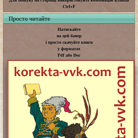
Ctrl+F
Просто читайте
Натискайте
на цей банер
і просто скачуйте книги
у форматах
Pdf або Doc