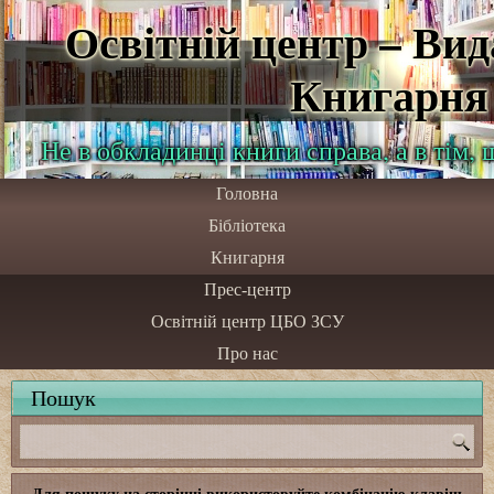
Освітній центр – Ви
Книгарня
Не в обкладинці книги справа, а в тім,
Головна
Бібліотека
Книгарня
Прес-центр
Освітній центр ЦБО ЗСУ
Про нас
Пошук
Для пошуку на сторінці використовуйте комбінацію клавіш