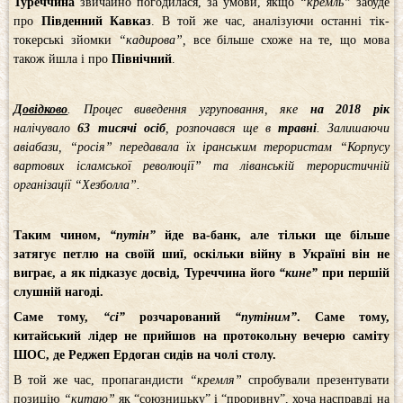
Туреччина
звичайно погодилася, за умови, якщо
“кремль”
забуде
про
Південний
Кавказ
. В той же час, аналізуючи останні тік-
токерські зйомки
“кадирова”,
все більше схоже на те, що мова
також йшла і про
Північний
.
Довідково
. Процес виведення угруповання, яке
на 2018 рік
налічувало
63
тисячі
осіб
, розпочався ще в
травні
. Залишаючи
авіабази, “росія” передавала їх іранським терористам “Корпусу
вартових ісламської революції” та ліванській терористичній
організації “Хезболла”.
Таким чином,
“путін”
йде ва-банк, але тільки ще більше
затягує петлю на своїй шиї, оскільки війну в Україні він не
виграє, а як підказує досвід, Туреччина його
“кине”
при першій
слушній нагоді.
Саме тому,
“сі”
розчарований
“путіним”
. Саме тому,
китайський лідер не прийшов на протокольну вечерю саміту
ШОС, де Реджеп Ердоган сидів на чолі столу.
В той же час, пропагандисти
“кремля”
спробували презентувати
позицію
“китаю”
як “союзницьку” і “проривну”, хоча насправді на