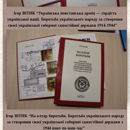
Ігор ВІТИК “Українська повстанська армія ― гордість
української нації. Боротьба українського народу за створення
своєї української соборної самостійної держави 1914-1944”
Ігор ВІТИК “На олтар боротьби. Боротьба українського народу
за створення своєї української соборної самостійної держави з
1944 року по наш час”