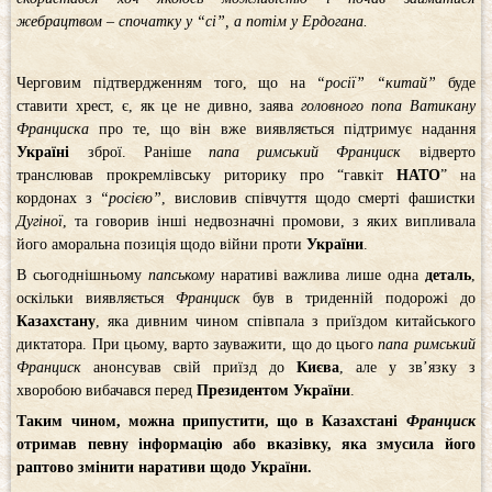
жебрацтвом – спочатку у “сі”, а потім у Ердогана.
Черговим підтвердженням того, що на
“росії” “китай”
буде
ставити хрест, є, як це не дивно, заява
головного попа Ватикану
Франциска
про те, що він вже виявляється підтримує надання
Україні
зброї. Раніше
папа римський
Франциск
відверто
транслював прокремлівську риторику про “гавкіт
НАТО
” на
кордонах з
“росією”
, висловив співчуття щодо смерті фашистки
Дугіної
, та говорив інші недвозначні промови, з яких випливала
його аморальна позиція щодо війни проти
України
.
В сьогоднішньому
папському
наративі важлива лише одна
деталь
,
оскільки виявляється
Франциск
був в триденній подорожі до
Казахстану
, яка дивним чином співпала з приїздом китайського
диктатора. При цьому, варто зауважити, що до цього
папа римський
Франциск
анонсував свій приїзд до
Києва
, але у зв’язку з
хворобою вибачався перед
Президентом України
.
Таким чином, можна припустити, що в Казахстані
Франциск
отримав певну інформацію або вказівку, яка змусила його
раптово змінити наративи щодо України.