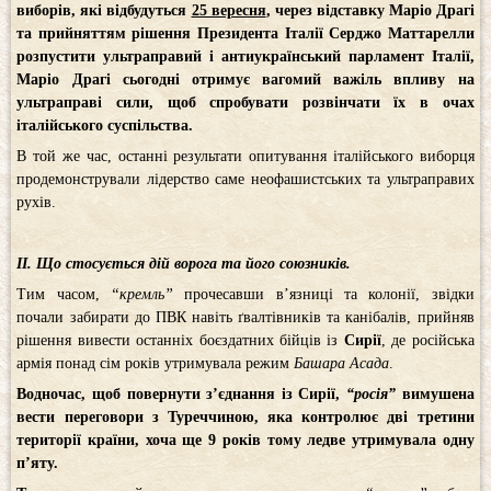
виборів, які відбудуться
25 вересня
, через відставку Маріо Драгі
та прийняттям рішення Президента Італії Серджо Маттарелли
розпустити ультраправий і антиукраїнський парламент Італії,
Маріо Драгі сьогодні отримує вагомий важіль впливу на
ультраправі сили, щоб спробувати розвінчати їх в очах
італійського суспільства.
В той же час, останні результати опитування італійського виборця
продемонстрували лідерство саме неофашистських та ультраправих
рухів.
ІІ. Що стосується дій ворога та його союзників.
Тим часом,
“кремль”
прочесавши в’язниці та колонії, звідки
почали забирати до ПВК навіть ґвалтівників та канібалів, прийняв
рішення вивести останніх боєздатних бійців із
Сирії
, де російська
армія понад сім років утримувала режим
Башара Асада
.
Водночас, щоб повернути з’єднання із Сирії,
“росія”
вимушена
вести переговори з Туреччиною, яка контролює дві третини
території країни, хоча ще 9 років тому ледве утримувала одну
п’яту.