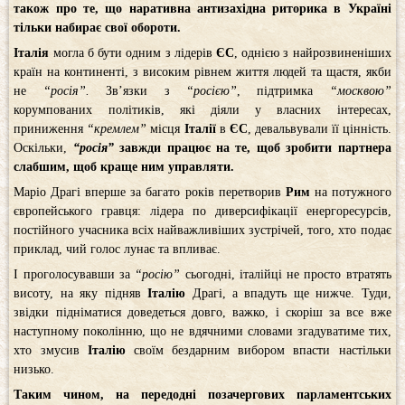
також про те, що наративна антизахідна риторика в Україні
тільки набирає свої обороти.
Італія
могла б бути одним з лідерів
ЄС
, однією з найрозвиненіших
країн на континенті, з високим рівнем життя людей та щастя, якби
не
“росія”.
Зв’язки з
“росією”
, підтримка
“москвою”
корумпованих політиків, які діяли у власних інтересах,
приниження
“кремлем”
місця
Італії
в
ЄС
, девальвували її цінність.
Оскільки,
“росія”
завжди працює на те, щоб зробити партнера
слабшим, щоб краще ним управляти.
Маріо Драгі вперше за багато років перетворив
Рим
на потужного
європейського гравця: лідера по диверсифікації енергоресурсів,
постійного учасника всіх найважливіших зустрічей, того, хто подає
приклад, чий голос лунає та впливає.
І проголосувавши за
“росію”
сьогодні, італійці не просто втратять
висоту, на яку підняв
Італію
Драгі, а впадуть ще нижче. Туди,
звідки підніматися доведеться довго, важко, і скоріш за все вже
наступному поколінню, що не вдячними словами згадуватиме тих,
хто змусив
Італію
своїм бездарним вибором впасти настільки
низько.
Таким чином, на передодні позачергових парламентських