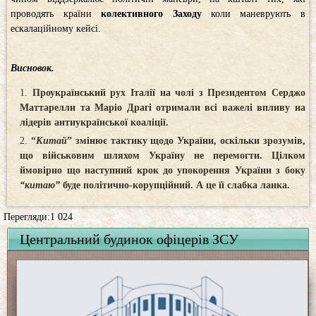
проводять країни
колективного Заходу
коли маневрують в
ескалаційному кейсі.
Висновок.
Проукраїнський рух Італії на чолі з Президентом Серджо
Маттарелли та Маріо Драгі отримали всі важелі впливу на
лідерів антиукраїнської коаліції.
“
Китай
” змінює тактику щодо України, оскільки зрозумів,
що військовим шляхом Україну не перемогти. Цілком
ймовірно що наступний крок до упокорення України з боку
“китаю”
буде політично-корупційний. А це її слабка ланка.
Перегляди:1 024
Центральний будинок офіцерів ЗСУ