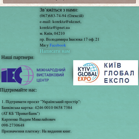
Зв’яжіться з нами:
(067)683-74-94 (Олексій)
e-mail: korekta@ukr.net,
korekta@ipnet.ua
м. Київ, 04210
пр. Володимира Івасюка 17 оф. 21
Ми у
Facebook
Написати нам
Наші партнери:
Підтримайте нас:
1. Підтримати проєкт "Український простір":
Банківська картка: 4246 0010 0658 7384
(АТ КБ "ПриватБанк")
Карпенко Вадим Миколайович
098-2730648
Призначення платежу: На видання книг.