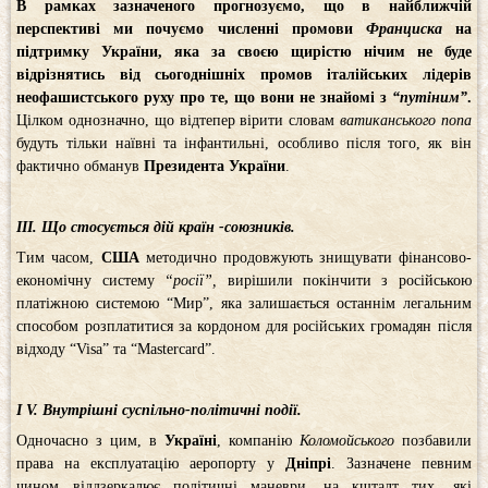
В рамках зазначеного прогнозуємо, що в найближчій
перспективі ми почуємо численні промови
Франциска
на
підтримку України, яка за своєю щирістю нічим не буде
відрізнятись від сьогоднішніх промов італійських лідерів
неофашистського руху про те, що вони не знайомі з
“путіним”
.
Цілком однозначно, що відтепер вірити словам
ватиканського попа
будуть тільки наївні та інфантильні, особливо після того, як він
фактично обманув
Президента України
.
ІІІ. Що стосується дій країн
-союзників.
Тим часом,
США
методично продовжують знищувати фінансово-
економічну систему
“росії”,
вирішили покінчити з російською
платіжною системою “Мир”, яка залишається останнім легальним
способом розплатитися за кордоном для російських громадян після
відходу “Visa” та “Mastercard”.
І
V. Внутрішні суспільно-політичні події.
Одночасно з цим, в
Україні
, компанію
Коломойського
позбавили
права на експлуатацію аеропорту у
Дніпрі
. Зазначене певним
чином віддзеркалює політичні маневри, на кшталт тих, які