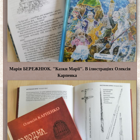
Марія БЕРЕЖНЮК. "Казки Марії". В ілюстраціях Олексія
Карпенка