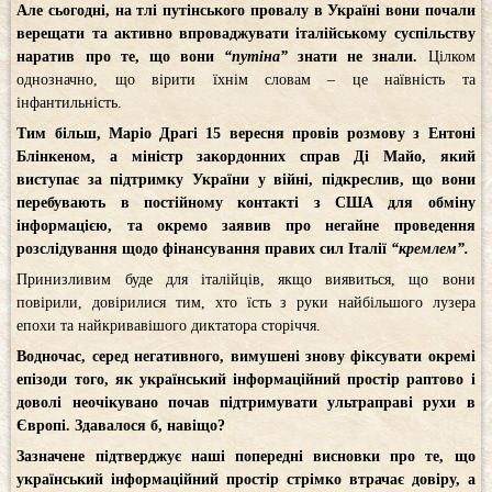
Але сьогодні, на тлі путінського провалу в Україні вони почали
верещати та активно впроваджувати італійському суспільству
наратив про те, що вони
“путіна”
знати не знали.
Цілком
однозначно, що вірити їхнім словам – це наївність та
інфантильність.
Тим більш, Маріо Драгі 15 вересня провів розмову з Ентоні
Блінкеном, а міністр закордонних справ Ді Майо, який
виступає за підтримку України у війні, підкреслив, що вони
перебувають в постійному контакті з США для обміну
інформацією, та окремо заявив про негайне проведення
розслідування щодо фінансування правих сил Італії
“кремлем”.
Принизливим буде для італійців, якщо виявиться, що вони
повірили, довірилися тим, хто їсть з руки найбільшого лузера
епохи та найкривавішого диктатора сторіччя.
Водночас, серед негативного, вимушені знову фіксувати окремі
епізоди того, як український інформаційний простір раптово і
доволі неочікувано почав підтримувати ультраправі рухи в
Європі. Здавалося б, навіщо?
Зазначене підтверджує наші попередні висновки про те, що
український інформаційний простір стрімко втрачає довіру, а