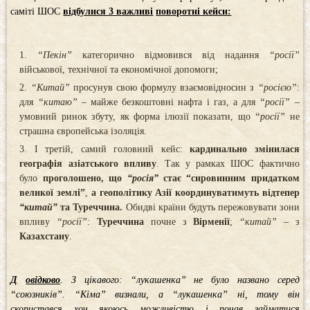
саміті ШОС
відбулися 3 важливі
поворотні кейси:
“Пекін”
категорично відмовився від надання
“росії”
військової, технічної та економічної допомоги;
“Китай”
просунув свою формулу взаємовідносин з
“росією”
:
для
“китаю”
– майже безкоштовні нафта і газ, а для
“росії”
–
умовний ринок збуту, як форма ілюзії показати, що
“росії”
не
страшна європейська ізоляція.
І третій, самий головний кейс:
кардинально змінилася
географія азіатського впливу
. Так у рамках ШОС фактично
було
проголошено, що
“росія”
стає “сировинним придатком
великої землі”
,
а
геополітику Азії координуватимуть відтепер
“китай”
та Туреччина.
Обидві країни будуть пережовувати зони
впливу
“росії”
:
Туреччина
почне з
Вірменії
;
“китай”
– з
Казахстану
.
Д
овідково
. З цікавого: “лукашенка” не було названо серед
“союзників”. “Кіма” визнали, а “лукашенка” ні, тому він
скористався хоч якоюсь можливістю і почав займатися