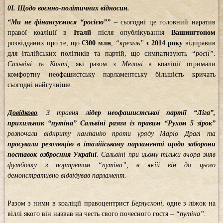
0І. Щодо воєнно-політичних відносин.
“Ми не фінансуємося “росією””
– сьогодні це головний наратив
правої коаліції в
Італії
після опублікування
Вашингтоном
розвідданих про те, що
€300 млн
,
“кремль”
з 2014 року
відправив
для італійських політиків та партій, що симпатизують
“росії”
.
Сальвіні
та
Конті,
які разом з
Мелоні
в коаліції отримали
комфортну неофашистську парламентську більшість кричать
сьогодні найгучніше.
Довідково
. З травня
лідер неофашистської партії “Ліга”,
прихильник “путіна” Сальвіні разом із правим “Рухом 5 зірок”
розпочали відкриту кампанію проти уряду Маріо Драгі та
просували резолюцію в італійському парламенті щодо заборони
поставок озброєння Україні
. Сальвіні при цьому тільки вчора зняв
футболку з портретом “путіна”, в якій він до цього
демонстративно відвідував парламент.
Разом з ними в коаліції правоцентрист
Берлусконі
, одне з ліжок на
віллі якого він назвав на честь свого почесного гостя –
“путіна”.