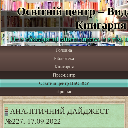
Освітній центр – Ви
Книгарня
Не в обкладинці книги справа, а в тім,
Головна
Бібліотека
Книгарня
Прес-центр
Освітній центр ЦБО ЗСУ
Про нас
АНАЛІТИЧНИЙ ДАЙДЖЕСТ
№227, 17.09.2022