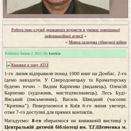
Робота прес-служб державних відомств в умовах зовнішньої
інформаційної агресії
»
«
Мовна складова гібридної війни
Published
Липень 2, 2015
|
By
korekta
1-го липня відправили понад 1000 книг на Донбас. 2-го
їдемо навздогін. У Сіверодонецьку та Краматорську
будемо точно – Вадим Карпенко (видавець), Олексій
Карпенко (художник, мистецтвознавець), Лесь Буді-
Янський (письменник), Василь Швидкий (часопис
“Критика”). Повертаємося в Київ 6-го липня увечері,
отже 7-го доступні для прямих контактів.
Нагадуємо:
8-го
збираємося на книжковій виставці у
Центральній дитячій бібліотеці вм. Т.Г.Шевченка м.