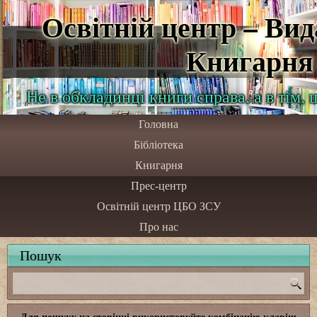
Освітній центр – Ви
Книгарня
Не в обкладинці книги справа, а в тім,
Головна
Бібліотека
Книгарня
Прес-центр
Освітній центр ЦБО ЗСУ
Про нас
Пошук
Для пошуку на сторінці використовуйте комбінацію клавіш