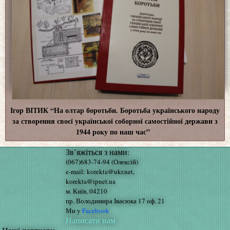
Ігор ВІТИК “На олтар боротьби. Боротьба українського народу
за створення своєї української соборної самостійної держави з
1944 року по наш час”
Зв’яжіться з нами:
(067)683-74-94 (Олексій)
e-mail: korekta@ukr.net,
korekta@ipnet.ua
м. Київ, 04210
пр. Володимира Івасюка 17 оф. 21
Ми у
Facebook
Написати нам