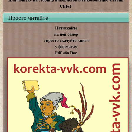
Ctrl+F
Просто читайте
Натискайте
на цей банер
і просто скачуйте книги
у форматах
Pdf або Doc