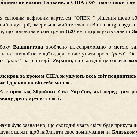
іційно не визнає Тайвань, а США і G7 цього поки і не 
ття світовим нафтовим картелем “ОПЕК+” рішення щодо з
овій індустрії, американський телеканал Bloomberg з аудит
те, що половина країн групи
G20
не підтримують санкції
З
 боку
Вашингтона
зроблено цілеспрямовано з метою зді
ть політичної потенції відкрито виступити проти “
росії
”. Ос
ах “
росії
” на території
України
, на сьогодні це означає
ви
 як крок за кроком США змушують весь світ подивитись
же і дракон як він себе малює.
 є приклад Збройних Сил України, які перед цим ро
 звану другу армію у світі.
нами було зазначено, що сьогодні увага світу буде прикута 
шукає шляхи щоб наблизити своє домінування на
Близькому