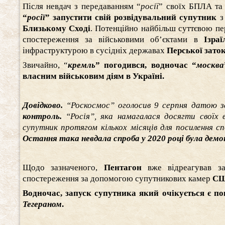
Після невдач з передаванням “
росії
” своїх БПЛА т
“
росії
” запустити свій розвідувальний супутник
з
Близькому Сході
. Потенційно найбільш суттєвою пе
спостереження за військовими об’єктами в
Ізраї
інфраструктурою в сусідніх державах
Перської зато
Звичайно, “
кремль
” погодився, водночас “
москва
власним військовим діям в Україні.
Довідково.
“Роскосмос” оголосив 9 серпня датою з
контроль.
“Росія”, яка намагалася досягти своїх 
супутник протягом кількох місяців для посилення 
Остання така невдала спроба у 2020 році була де
Щодо зазначеного,
Пентагон
вже відреагував 
спостереження за допомогою супутникових камер
С
Водночас, запуск супутника який очікується є по
Тегераном
.