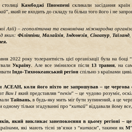
 столиці
Камбоджі Пномпені
скликали засідання краї
тай
”, який не входить до складу та більш того його і не запр
ої Азії) – геополітична та економічна міжнародна організа
ед яких:
Філіппіни
,
Малайзія
,
Індонезія
,
Сінгапур
,
Таїланд
ея.
ня 2022 року толерантність цієї організації була на боці 
мували
Україну
. Але все змінилося після
13 травня
, на са
ивати
Індо-Тихоокеанський регіон
спільно з країнами цивіл
їн АСЕАН, коли його ніхто не запрошував – це чергова 
мат
Ван І
який представляв “
пекін
” – це чудово розуміє, оск
имали
Тайвань
, в будь-яку мить міг бути зупинений, а це чер
ри одному тільки згадуванні про “
китай
” віддавали йому все,
ків, який викликає занепокоєння в цьому регіоні – це
раїнами, які мають тісні зв’язки з “
китаєм
”, такими як
М’