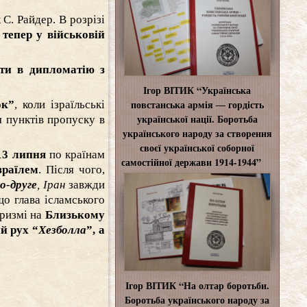
С. Райдер. В розрізі
тепер у військовій
ти в дипломатію з
Ігор ВІТИК “Українська
повстанська армія ― гордість
ок”
, коли ізраїльські
української нації. Боротьба
я пунктів пропуску в
українського народу за створення
своєї української соборної
13 липня
по країнам
самостійної держави 1914-1944”
зраїлем
. Після чого,
о-друге
, Іран
завжди
що глава ісламського
ризмі на
Близькому
й рух “
Хезболла
”, а
Ігор ВІТИК “На олтар боротьби.
Боротьба українського народу за