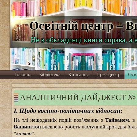
Освітній центр – 
Не в обкладинці книги справа, а 
Головна
Бібліотека
Книгарня
Прес-центр
Осв
АНАЛІТИЧНИЙ ДАЙДЖЕСТ № 185
І. Щодо воєнно-політичних відносин:
На тлі нещодавніх подій пов’язаних з
Тайванем
, в
Вашингтон
впевнено робить наступний крок для біл
“
китаю
”.