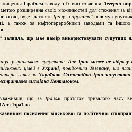
а знищення
Ізраїлем
заводу з їх виготовлення,
Тегеран
вир
 метою розширення своїх можливостей для стеження за ві
ревагою, буде здатність
Ірану
“
доручити
” новому супутник
лі
, а також за нафтопереробними заводами та іншою
ки
.
” заявила, що має намір використовувати супутник д
апуску іранського супутника.
Але Іран може не відразу 
військових цілей в
Україні
, повідомила
Тегерану
, що план
спостереження за
Україною
.
Самостійно Іран запустити
монстративно висміяна Пентагоном.
зауваживши, що за
Іраном
протягом тривалого часу ве
ША
та
Ізраїлю
.
казником посилення військової та політичної співпрац