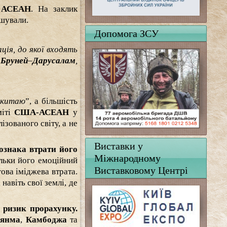
н
АСЕАН
. На заклик
ошували.
Допомога ЗСУ
ція, до якої входять
,
Бруней
–
Дарусалам
,
“
китаю
”, а більшість
міті
США-АСЕАН
у
ізованого світу, а не
Виставки у
ознака втрати його
Міжнародному
ільки його емоційний
Виставковому Центрі
гова іміджева втрата.
 навіть свої землі, де
 ризик прорахунку.
янма
,
Камбоджа
та