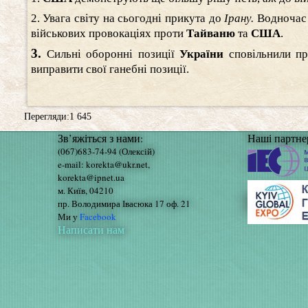
2. Увага світу на сьогодні прикута до
Ірану.
Водночас 
військових провокаціях проти
Тайваню
та
США
.
3.
Сильні оборонні позиції
України
сповільнили пр
виправити свої ганебні позиції.
Перегляди:1 645
Зв’яжіться з нами:
Наші партне
(067)683-74-94 (Олексій)
e-mail: korekta@ukr.net,
korekta@ipnet.ua
м. Київ, 04210
пр. Володимира Івасюка 17 оф. 21
Ми у
Facebook
Написати нам