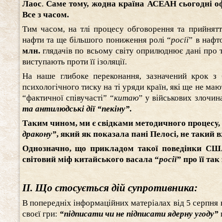
Лаос
.
Саме тому, жодна країна АСЕАН сьогодні оф
Все з часом.
Тим часом, на тлі процесу обговорення та прийня
нафти та ще більшого пониження ролі “
росії
” в нафт
млн.
глядачів по всьому світу оприлюднює дані про 
виступають проти її ізоляції.
На наше глибоке переконання, зазначений крок з
психологічного тиску на ті уряди країн, які ще не маю
“фактичної співучасті” “
китаю
” у військових злочин
та антилюдські дії “пекіну”.
Таким чином, ми є свідками методичного процесу,
дракону”
, який як показала пані Пелосі, не такий в
Однозначно, що прикладом такої поведінки США
світовий міф китайського васала “
росії
” про її так
ІІ. Що стосується дій супротивника:
В попередніх інформаційних матеріалах від 5 серпня 
своєї гри:
“підписати чи не підписати ядерну угоду”