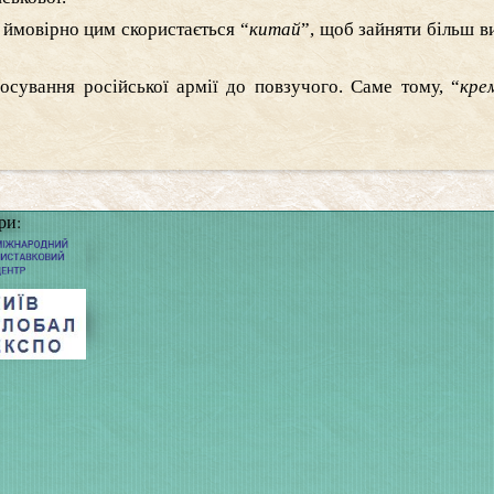
ймовірно цим скористається “
китай
”, щоб зайняти більш ви
осування російської армії до повзучого. Саме тому, “
кре
ри: