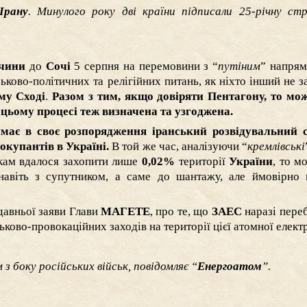
Ірану
. Минулого року дві країни підписали 25-річну ст
ччини
до
Сочі
5 серпня на перемовини з “
путіним
” напрям
ково-політичних та релігійних питань, як ніхто інший не за
му Сході
.
Разом з тим, якщо довіряти Пентагону, то мо
 цьому процесі теж визначена та узгоджена.
имає в своє розпорядження іранський розвідувальний 
окупантів в Україні.
В той же час, аналізуючи “
кремлівські
ькам вдалося захопити лише
0,02%
території
України
, то м
 навіть з супутником, а саме до шантажу, але ймовірно
давньої заяви Глави
МАГЕТЕ
, про те, що
ЗАЕС
наразі пере
ьково-провокаційних заходів на території цієї атомної електр
 з боку російських військ, повідомляє “
Енергоатом
”.