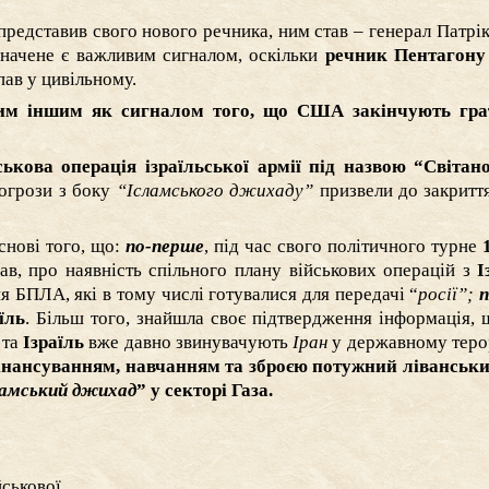
представив свого нового речника, ним став – генерал Патрік 
значене є важливим сигналом, оскільки
речник Пентагону 
пав у цивільному.
чим іншим як сигналом того, що США закінчують гра
ськова операція ізраїльської армії під назвою “Світан
погрози з боку
“Ісламського джихаду”
призвели до закритт
снові того, що:
по-перше
, під час свого політичного турне
ав, про наявність спільного плану військових операцій з
І
я БПЛА, які в тому числі готувалися для передачі “
росії”;
п
їль
. Більш того, знайшла своє підтвердження інформація, 
А
та
Ізраїль
вже давно звинувачують
Іран
у державному теро
інансуванням, навчанням та зброєю потужний ліванськи
ламський джихад
” у секторі Газа.
ськової.