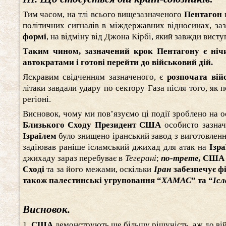
Тим часом, на тлі всього вищезазначеного
Пентагон
політичних сигналів в міждержавних відносинах, за
формі
, на відміну від Джона Кірбі, який завжди висту
Таким чином, зазначений крок Пентагону є ні
автократами і готові перейти до військовий дій.
Яскравим свідченням зазначеного, є
розпочата вій
літаки завдали удару по сектору Газа після того, як 
регіоні.
Висновок, чому ми пов’язуємо ці події зроблено на о
Близького Сходу Президент США
особисто зазнач
Ізраїлем
було знищено іранський завод з виготовленн
задіював раніше ісламський джихад для атак на
Ізра
джихаду зараз перебуває в
Тегерані
;
по-трете,
СШ
Сході
та за його межами, оскільки
Іран
забезпечує ф
також палестинські угруповання “
ХАМАС
” та “
Іс
Висновок.
1.
США
демонструють ще більшу рішучість, аж до вій