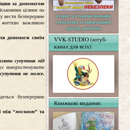
ішив за допомогою
йськовими цілями на
історія та історичні біографії,
у вести безперервне
геополітика та інформаціний
 життєво важливою
простір, аналітика
ля допомоги своїм
VVK-STUDIO (ютуб-
канал для всіх)
взяти супутник під
ує використовувати
 супутник не може.
деться безперервне
Книжкові видання:
і між “
москвою
” та