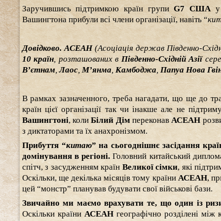
Заручившись підтримкою країн групи
G7 CША
у
Вашингтона прибули всі члени організації, навіть “
ки
Довідково. АСЕАН
(Асоціація держав Південно-Східн
10 країн
, розташованих в
Південно-Східній Азіï
сер
В’єтнам
,
Лаос
,
М’янма
,
Камбоджа
,
Папуа Нова Гвін
В рамках зазначенного, треба нагадати, що ще до трав
країн цієї організації так чи інакше але не підтри
Вашингтоні
, коли
Білий Дім
переконав
АСЕАН
розв
з диктаторами та їх анахронізмом.
Прибуття “
китаю
” на сьогоднішнє засідання кра
домінування в регіоні.
Головний китайський дипло
спітч, з засудженням країн
Великої сімки
, які підтр
Оскільки, ще декілька місяців тому країни
АСЕАН
, п
цей “монстр” планував будувати свої військові бази.
Звичайно ми маємо врахувати те, що один із ризи
Оскільки країни
АСЕАН
географічно розділені між к