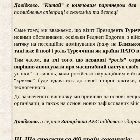
Довідково.
“
Китай” є ключовим партнером для 
поглиблення співпраці в економіці та безпеці
Саме тому, ми вважаємо, що візит Президента
Туре
новими обставинами, оскільки Реджеп Ердоган, з війсь
натяку на потенційне домінування
Ірану
на
Близько
такі вже й нові і роль Туреччини як країни НАТО в
Тим часом,
на тлі того, що невдовзі “
росія
” отр
вирішив анонсувати про масштабний наступ своїх 
успіхи” за липень, коли російсько-окупаційним війс
“
кремль
” буде вдаватись до своєї старої тактики,
техногенного.
До зазначеного висновку ми прийшли на основі нещо
організації, а також на основі нових зафіксованих війс
Довідково.
5 серпня
Запорізька АЕС
піддалася ударам
ІІІ. Що стосується дій країн-союзників: