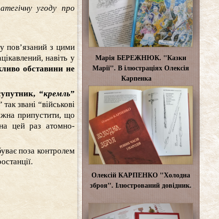
ратегічну угоду про
у пов’язаний з цими
Марія БЕРЕЖНЮК. "Казки
цікавлений, навіть у
Марії". В ілюстраціях Олексія
жливо обставини не
Карпенка
супутник, “
кремль
”
” так звані “військові
ожна припустити, що
 на цей раз атомно-
буває поза контролем
останції.
Олексій КАРПЕНКО "Холодна
зброя". Ілюстрований довідник.