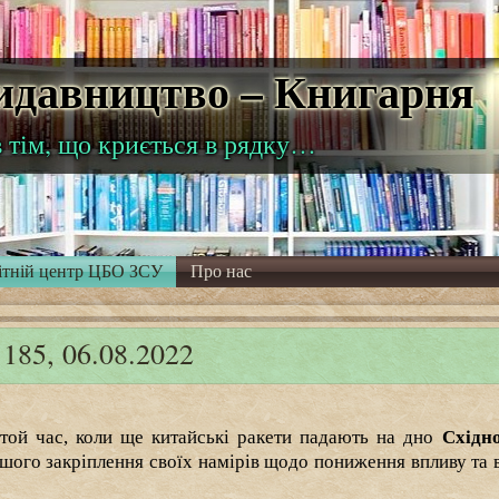
Видавництво – Книгарня
в тім, що криється в рядку…
ітній центр ЦБО ЗСУ
Про нас
, 06.08.2022
 той час, коли ще китайські ракети падають на дно
Східн
ьшого закріплення своїх намірів щодо пониження впливу та