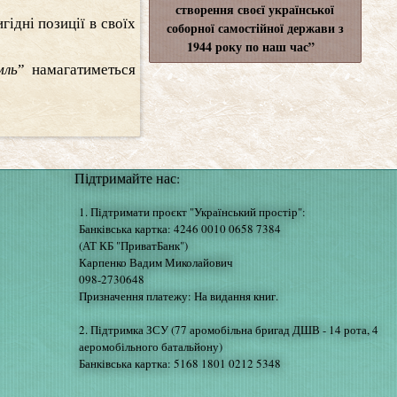
створення своєї української
гідні позиції в своїх
соборної самостійної держави з
1944 року по наш час”
мль
” намагатиметься
Підтримайте нас:
1. Підтримати проєкт "Український простір":
Банківська картка: 4246 0010 0658 7384
(АТ КБ "ПриватБанк")
Карпенко Вадим Миколайович
098-2730648
Призначення платежу: На видання книг.
2. Підтримка ЗСУ (77 аромобільна бригад ДШВ - 14 рота, 4
аеромобільного батальйону)
Банківська картка: 5168 1801 0212 5348