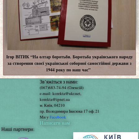
Ігор ВІТИК “На олтар боротьби. Боротьба українського народу
за створення своєї української соборної самостійної держави з
1944 року по наш час”
Зв’яжіться з нами:
(067)683-74-94 (Олексій)
e-mail: korekta@ukr.net,
korekta@ipnet.ua
м. Київ, 04210
пр. Володимира Івасюка 17 оф. 21
Ми у
Facebook
Написати нам
Наші партнери: