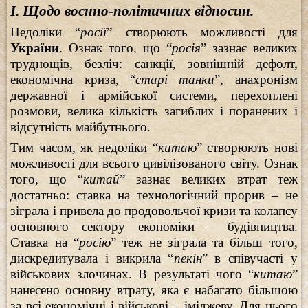
І. Щодо воєнно-політичних відносин.
Недоліки “
росії
” створюють можливості для
України
. Ознак того, що “
росія
” зазнає великих
труднощів, безліч: санкції, зовнішній дефолт,
економічна криза, “
старі танки
”, анахронізм
державної і армійської системи, перехоплені
розмови, велика кількість загиблих і поранених і
відсутність майбутнього.
Тим часом, як недоліки “
китаю
” створюють нові
можливості для всього цивілізованого світу. Ознак
того, що “
китай
” зазнає великих втрат теж
достатньо: ставка на технологічний прорив – не
зіграла і привела до продовольчої кризи та колапсу
основного сектору економіки – будівництва.
Ставка на “
росію
” теж не зіграла та більш того,
дискредитувала і викрила “
пекін
” в співучасті у
військових злочинах. В результаті чого “
китаю
”
нанесено основну втрату, яка є набагато більшою
за всі економічні і військові – іміджеву. Для цього