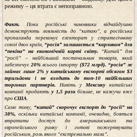
режиму – ця втрата є непоправною.
Факт.
Поки російські чиновники відчайдушно
демонструють лояльність до “китаю”, а російська
пропаганда переконує електорат у стратегічному
союзі двох країн,
“росія” залишається “карликом” для
“пекіна” на економічній карті світу.
“Китай” для
“росії” – найбільший постачальник товарів, який
забезпечує
20%
всього імпорту
($72 млрд). “росія” ж
займає лише 2% у китайському експорті обсягом $3
трильйони і не входить до топ-10 найбільших
торгових партнерів.
Навіть у
Мексику
китайські
компанії продають
у 1,5 рази
більше, не кажучи вже
про
США
.
Саме тому,
“китай” скорочує експорт до “росії” на
38%,
оскільки китайські компанії, очевидно, бояться
втратити доступ до американського та
європейського ринку і готові пожертвувати
російським, роль якого “екстремально мала”.