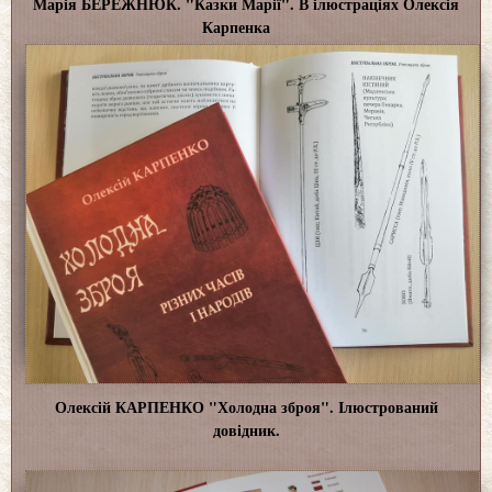
Марія БЕРЕЖНЮК. "Казки Марії". В ілюстраціях Олексія
Карпенка
Олексій КАРПЕНКО "Холодна зброя". Ілюстрований
довідник.