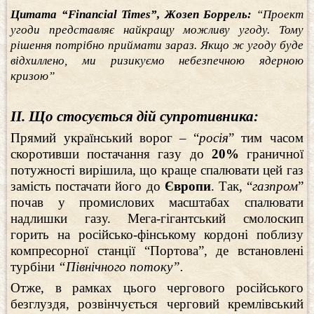
Цитата “Financial Times”, Жозеп Боррель:
“Проект
угоди представляє найкращу можливу угоду. Тому
рішення потрібно приймати зараз. Якщо ж угоду буде
відхиллено, ми ризикуємо небезпечною ядерною
кризою”
ІІ. Що стосується дій супротивника:
Прямий український ворог – “
росія
” тим часом
скоротивши постачання газу до
20%
граничної
потужності вирішила, що краще спалювати цей газ
замість постачати його до
Європи
. Так, “
газпром
”
почав у промислових масштабах спалювати
надлишки газу. Мега-гігантський смолоскип
горить на російсько-фінському кордоні поблизу
компресорної станції “Портова”, де встановлені
турбіни
“Північного потоку”.
Отже, в рамках цього чергового російського
безглуздя, розвінчується черговий кремлівський