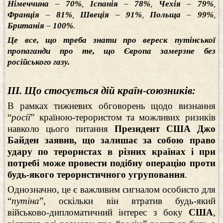
Німеччина
–
70%
,
Іспанія
–
78%
,
Чехія
–
79%
,
Франція
–
81%
,
Швеція
–
91%
,
Польща
–
99%
,
Британія
–
100%
.
Це все, що треба знати про вереск путінської
пропаганди про те, що Європа замерзне без
російського газу.
ІІІ. Що стосується дій країн-союзників:
В рамках тижневих обговорень щодо визнання
“
росії
” країною-терористом та можливих ризиків
навколо цього питання
Президент США Джо
Байден заявив, що залишає за собою право
удару по терористах в різних країнах і при
потребі може провести подібну операцію проти
будь-якого терористичного угруповання
.
Однозначно, це є важливим сигналом особисто для
“
путіна
”, оскільки він втратив будь-який
військово-дипломатичний інтерес з боку
США
,