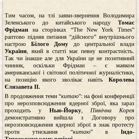
Тим часом, на тлі заяви-звернення Володимира
Зеленського до китайського народу
Томас
Фрідман
на сторінках “The New York Times”
раптово підняв питання “дійсного” внутрішнього
настрою
Білого Дому
до центральної влади
України
, який в статті має певну контрастність.
Так чи інакше але для України це не позитивний
чинник, оскільки Фрідман – є маяком
американської і світової політичної журналістики,
на позицію якого зволікає навіть
Королева
Єлизавета ІІ.
В продовження теми “
китаю
”: на фоні конференції
про нерозповсюдження ядерної зброї, яка зараз
проходить у
Нью-Йорку
,
Північна Корея
демонстративно вийшла з Договору про
нерозповсюдження ядерної зброї в знак протесту
проти утискання “
китаю
” в
Індо-
Тихоокеанському регіоні
.