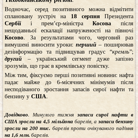
Водночас, серед позитивного можна відмітити
сплановану зустріч на
18 серпня
Президента
Сербії
і прем’єр-міністра
Косова
після
нещодавньої ескалації напруженості на півночі
Косово
. За результатами чого, черговий раз
вимушені виносити уроки:
перший
– поширював
дезінформацію та підвищував градус “
кремль
”;
другий
– український сегмент дуже запізно
зрозумів, що грає в кремлівську повістку.
Між тим, фіксуємо перші позитивні новини: нафта
падає майже до 6-місячних мінімумів після
несподіваного зростання запасів сирої нафти та
бензину у
США
.
Довідково
. Минулого тижня
запаси сирої нафти в
США зросли на 4,5 мільйона
барелів, а
запаси бензину
зросли на 200 тис.
барелів проти очікуваного падіння
на 1,6 млн.
барелів.