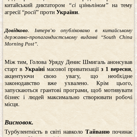
китайський диктатором
“сі цзіньпіном”
на тему
агресії “
росії
” проти
України
.
Довідково
. Інтерв’ю опубліковано в китайському
державно-пропагандистському виданні “South China
Morning Post”.
Між тим, Голова Уряду Денис Шмигаль анонсував
старт в
Україні
масової приватизації
з 1 вересня
,
акцентуючи свою увагу, що необхідне
законодавство вже ухвалено. Крім цього,
запускаються грантові програми, щоб мотивувати
бізнес і людей максимально створювати робочі
місця.
Висновок.
Турбулентність в світі навколо
Тайваню
починає