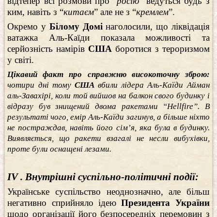
відтепер всі розмови про “
росію
” ведуться будь з
ким, навіть з “
китаєм
” але не з “
кремлем
”.
Окремо у
Білому Домі
наголосили, що ліквідація
ватажка Аль-Каїди показала можливості та
серйозність намірів
США
боротися з тероризмом
у світі.
Цікавий факт про справжню високоточну зброю:
чотири дні тому
США
вбили лідера Аль-Каїди Айман
аль-Завахірі, коли той вийшов на балкон свого будинку і
відразу був знищений двома ракетами “Hellfire”. В
результаті чого, емір Аль-Каїди загинув, а більше ніхто
не постраждав, навіть його сім’я, яка була в будинку.
Виявляється, що ракети взагалі не несли вибухівки,
проте були оснащені лезами.
ІV . Внутрішні суспільно-політичні події:
Українське суспільство неоднозначно, але більш
негативно сприйняло ідею
Президента України
щодо організації його безпосередніх перемовин з