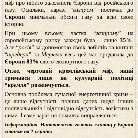
міф про нібито залежність Європи від російського
газу. Оскільки, наразі “
газпром
” постачає до
Європи
мінімальні обсяги газу за всю свою
історію.
При цьому всьому, частка “
газпрому
” на
європейському ринку завжди була – лише
35%
.
Але “
росія
” за допомогою своїх лобістів на кшталт
“
шредера
” та
Меркель
весь цей час продавала до
Європи 83%
свого експортного газу.
Отже, черговий кремлівський міф, який
тримався лише на кулуарній політиці
“
кремля
” розвінчується.
Основна проблема сучасної енергетичної кризи –
це лише відсутність повних даних щодо інших
постачальників і відповідно відсутність логістики з
ними. І саме зараз ця помилка виправляється.
Інформаційно
.
Наповненість газових сховищ у Європі
станом на 1 серпня: