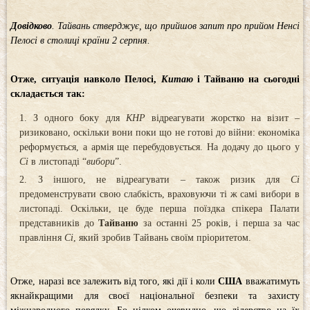
Довідково
. Тайвань стверджує, що прийшов запит про прийом Ненсі
Пелосі в столиці країни 2 серпня.
Отже, ситуація навколо Пелосі,
Китаю
і Тайваню на сьогодні
складається так:
З одного боку для
КНР
відреагувати жорстко на візит –
ризиковано, оскільки вони поки що не готові до війни: економіка
реформується, а армія ще перебудовується. На додачу до цього у
Сі
в листопаді “
вибори
”.
З іншого, не відреагувати – також ризик для
Сі
предоменструвати свою слабкість, враховуючи ті ж самі вибори в
листопаді. Оскільки, це буде перша поїздка спікера Палати
представників до
Тайваню
за останні 25 років, і перша за час
правління
Сі
, який зробив Тайвань своїм пріоритетом.
Отже, наразі все залежить від того, які дії і коли
США
вважатимуть
якнайкращими для своєї національної безпеки та захисту