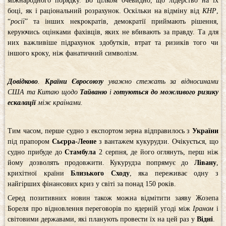
міжнародного порядку. Бо цілком очевидно, що лідерство на їх
боці, як і раціональний розрахунок. Оскільки на відміну від
КНР
,
“
росії
” та інших некрократів, демократії приймають рішення,
керуючись оцінками фахівців, яких не вбивають за правду. Та для
них важливіше підрахунок здобутків, втрат та ризиків того чи
іншого кроку, ніж фанатичний символізм.
Довідково
.
Країни Євросоюзу
уважно стежать за відносинами
США та Китаю щодо
Тайваню
і
готуються до можливого ризику
ескалації
між країнами.
Тим часом, перше судно з експортом зерна відправилось з
України
під прапором
Сьєрра-Леоне
з вантажем кукурудзи. Очікується, що
судно прибуде до
Стамбула
2 серпня, де його оглянуть, перш ніж
йому дозволять продовжити. Кукурудза попрямує до
Лівану
,
крихітної країни
Близького Сходу
, яка переживає одну з
найгірших фінансових криз у світі за понад 150 років.
Серед позитивних новин також можна відмітити заяву Жозепа
Бореля про відновлення переговорів по ядерній угоді між
Іраном
і
світовими державами, які планують провести їх на цей раз у
Відні
.