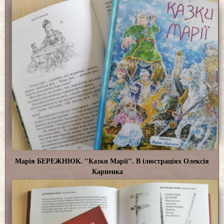
Марія БЕРЕЖНЮК. "Казки Марії". В ілюстраціях Олексія
Карпенка