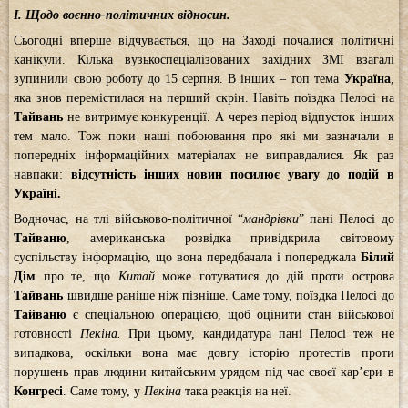
І. Щодо воєнно-політичних відносин.
Сьогодні вперше відчувається, що на Заході почалися політичні
канікули. Кілька вузькоспеціалізованих західних ЗМІ взагалі
зупинили свою роботу до 15 серпня. В інших – топ тема
Україна
,
яка знов перемістилася на перший скрін. Навіть поїздка Пелосі на
Тайвань
не витримує конкуренції. А через період відпусток інших
тем мало. Тож поки наші побоювання про які ми зазначали в
попередніх інформаційних матеріалах не виправдалися. Як раз
навпаки:
відсутність інших новин посилює увагу до подій в
Україні.
Водночас, на тлі військово-політичної “
мандрівки
” пані Пелосі до
Тайваню
, американська розвідка привідкрила світовому
суспільству інформацію, що вона передбачала і попереджала
Білий
Дім
про те, що
Китай
може готуватися до дій проти острова
Тайвань
швидше раніше ніж пізніше. Саме тому, поїздка Пелосі до
Тайваню
є спеціальною операцією, щоб оцінити стан військової
готовності
Пекіна.
При цьому, кандидатура пані Пелосі теж не
випадкова, оскільки вона має довгу історію протестів проти
порушень прав людини китайським урядом під час своєї кар’єри в
Конгресі
. Саме тому, у
Пекіна
така реакція на неї.