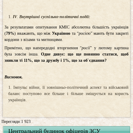
IV
.
Внутрішні суспільно-політичні події:
За результатами опитування КМІС абсолютна більшість українців
(
79%
) вважають, що між
Україною
та “
росією
” мають бути закриті
кордони з візами та митницями.
Примітно, що напередодні вторгнення “
росії
” у лютому картина
була зовсім інша.
Одне дивує: що ще повинно статися, щоб
зникли ті 11%, що за дружбу і 1%, що за об`єднання?
Висновок.
Імпульс війни, її зовнішньо-політичний аспект та військовий
баланс поступово все більше і більше зміщується на користь
українців.
Перегляди:1 923
Центральний будинок офіцерів ЗСУ