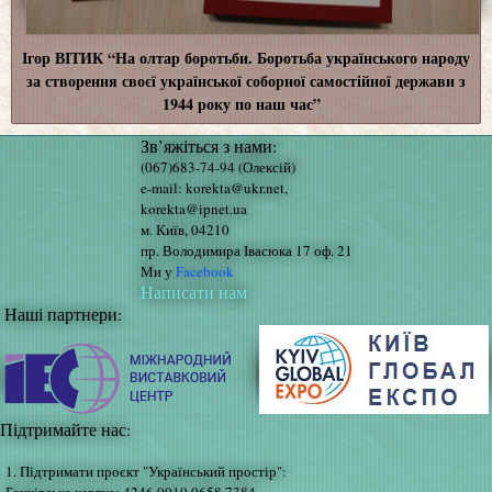
Ігор ВІТИК “На олтар боротьби. Боротьба українського народу
за створення своєї української соборної самостійної держави з
1944 року по наш час”
Зв’яжіться з нами:
(067)683-74-94 (Олексій)
e-mail: korekta@ukr.net,
korekta@ipnet.ua
м. Київ, 04210
пр. Володимира Івасюка 17 оф. 21
Ми у
Facebook
Написати нам
Наші партнери:
Підтримайте нас:
1. Підтримати проєкт "Український простір":