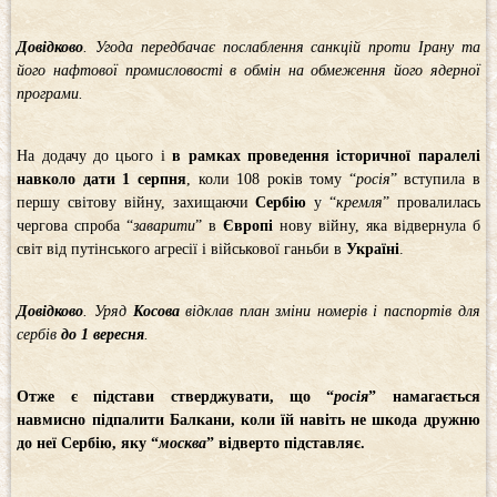
Довідково
. Угода передбачає послаблення санкцій проти Ірану та
його нафтової промисловості в обмін на обмеження його ядерної
програми.
На додачу до цього і
в рамках проведення історичної паралелі
навколо дати 1 серпня
, коли 108 років тому “
росія
” вступила в
першу світову війну, захищаючи
Сербію
у “
кремля
” провалилась
чергова спроба “
заварити
” в
Європі
нову війну, яка відвернула б
світ від путінського агресії і військової ганьби в
Україні
.
Довідково
. Уряд
Косова
відклав план зміни номерів і паспортів для
сербів
до 1 вересня
.
Отже є підстави стверджувати, що “
росія
” намагається
навмисно підпалити Балкани, коли їй навіть не шкода дружню
до неї Сербію, яку “
москва
” відверто підставляє.