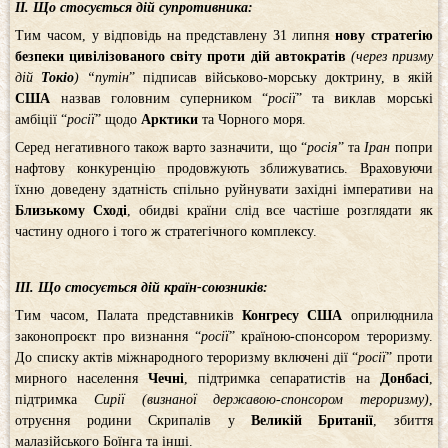
ІІ. Що стосується дій супротивника:
Тим часом, у відповідь на представлену 31 липня
нову стратегію
безпеки цивілізованого світу проти дій автократів
(через призму
дій
Токіо
) “путін
” підписав військово-морську доктрину, в якій
США
назвав головним суперником “
росії
” та виклав морські
амбіції “
росії
” щодо
Арктики
та Чорного моря.
Серед негативного також варто зазначити, що “
росія
” та
Іран
попри
нафтову конкуренцію продовжують зближуватись. Враховуючи
їхню доведену здатність спільно руйнувати західні імперативи на
Близькому Сході
, обидві країни слід все частіше розглядати як
частину одного і того ж стратегічного комплексу.
ІІІ. Що стосується дій країн-союзників:
Тим часом, Палата представників
Конгресу США
оприлюднила
законопроєкт про визнання “
росії
” країною-спонсором тероризму.
До списку актів міжнародного тероризму включені дії “
росії
” проти
мирного населення
Чечні
, підтримка сепаратистів на
Донбасі
,
підтримка
Сирії (визнаної державою-спонсором тероризму)
,
отруєння родини Скрипалів у
Великій Британії
, збиття
малазійського Боїнга та інші.