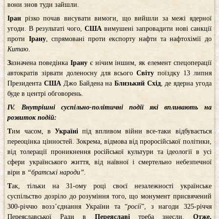
вони знов туди зайшли.
Іран
різко почав висувати вимоги, що вийшли за межі ядерної
угоди. В результаті чого,
США
вимушені запровадити нові санкції
проти
Ірану
, спрямовані проти експорту нафти та нафтохімії до
Китаю
.
З
азначена поведінка
Ірану
є нічим іншим, як елемент спецоперації
автократів зірвати доленосну для всього
Світу
поїздку 13 липня
Президента
США
Джо Байдена на
Близький Схід
, де ядерна угода
буде в центрі обговорень.
ІV. Внутрішні суспільно-політичні події які впливають на
розвиток подій:
Т
им часом, в
Україні
під впливом війни все-таки відбувається
переоцінка цінностей. Зокрема, відмова від проросійської політики,
від толерації проникнення російської культури та ідеології в усі
сфери українського життя, від наївної і смертельно небезпечної
віри в
“братські народи”.
Т
ак, тільки на 31-ому році своєї незалежності українське
суспільство дозріло до розуміння того, що монумент присвячений
300-річчю возз’єднання України та “
росії
”, з нагоди 325-річчя
Переяславської Ради в
Переяславі
треба знесли.
Отже,