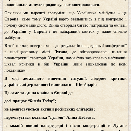
колоніальне минуле продовжує нас контролювати.
О
скільки ми нарешті зрозуміли, що Українське майбутнє – це
Європа
, саме тому
Україні
варто звільнитись з під контролю і
полону свого минулого. Війна створила багато підтримки та емпатії
до
України
у
Європі
і це найкращий квиток у наше спільне
майбутнє.
В
той же час, повертаючись до результатів нещодавньої конференції
в швейцарському місті
Лугано
, де обговорювалось питання
реконструкції території
України
, нами було зафіксовано небувалий
шквал критики в бік
України
, який зашкалював по всім
показникам.
В ході детального вивчення ситуації, лідером критики
української державності виявилася – Швейцарія
.
Це саме та єдина країна в Європі де:
досі працює
“Russia Tоday”
;
не арештовуються активи російських олігархів;
переховується коханка “
путіна
” Аліна Кабаєва;
в кожній новині напередодні і після конференції в Лугано