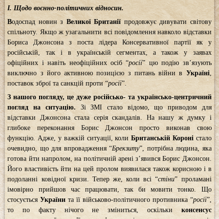
І. Щодо воєнно-політичних відносин.
В
одоспад новин з
Великої Британії
продовжує дивувати світову
спільноту. Якщо ж узагальнити всі повідомлення навколо відставки
Бориса Джонсона з поста лідера Консервативної партії як у
російській, так і в українській сегментах, а також у заявах
офіційних і навіть неофіційних осіб “
росії
” цю подію зв’язують
виключно з його активною позицією з питань війни в
Україні
,
поставок зброї та санкцій проти “
росії
”.
З нашого погляду, це дуже російсько- та українсько-центричний
погляд на ситуацію.
Зі ЗМІ стало відомо, що приводом для
відставки Джонсона стала серія скандалів. На нашу ж думку і
глибоке переконання Борис Джонсон просто виконав свою
функцію. Адже, у важкій ситуації, коли
Британській Короні
стало
очевидно, що для впровадження “
Брекзиту
”, потрібна людина, яка
готова йти напролом, на політичній арені з’явився Борис Джонсон.
Його властивість йти на цей пролом виявилася також корисною і в
подоланні ковідної кризи. Тепер же, коли всі “
стіни
” проламані
імовірно прийшов час працювати, так би мовити тонко. Що
стосується
України
та її військово-політичного противника “
росії
”,
то по факту нічого не зміниться, оскільки
консенсус