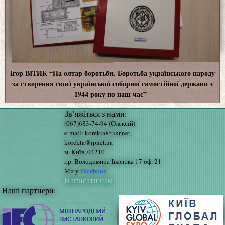
Ігор ВІТИК “На олтар боротьби. Боротьба українського народу
за створення своєї української соборної самостійної держави з
1944 року по наш час”
Зв’яжіться з нами:
(067)683-74-94 (Олексій)
e-mail: korekta@ukr.net,
korekta@ipnet.ua
м. Київ, 04210
пр. Володимира Івасюка 17 оф. 21
Ми у
Facebook
Написати нам
Наші партнери: