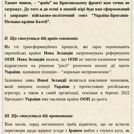
Таким чином, – “
зрада
” на Британському фронті нам точно не
загрожує. До того ж до осені в повній мірі буде вже сформований
і запрацює військово-політичний союз “Україна-Британія-
Польша-країни Балтії”.
ІІ
.
Що стосується дій країн-союзників:
Н
а тлі трансформаційних процесів, які зараз переживають
європейські країни
Нова Зеландія
запропонувала реформувати
ООН
.
Нова Зеландія
вважає, що
ООН
не змогла належним чином
відреагувати на рішення “
росії
” розпочати воєнні дії проти
України
, назвавши позицію –
“морально неспроможною”
.
Зазначена заява
Нової Зеландії
являється важливим чинником,
який зміцнює позиції
України
у протистоянні російському
агресору, а також в самій організації, оскільки в березні 2022
Президент
України
вже закликав країни
ООН
до цього.
ІІІ
.
Що стосується дій противника:
Т
им часом, серед негативного треба відмітити, що не встигли
переговори щодо ядерної угоди з
Іраном
вийти з глухого кута, як