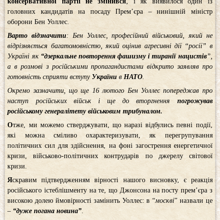
консервативної партії не змінився
, і як виявилося один із
головних кандидатів на посаду Прем’єра – нинішній міністр
оборони Бен Уоллес.
Варто відзначити
: Бен Уоллес, професійний військовий, який не
відрізняється багатомовністю, який оцінив агресивні дії “росії” в
Україні як
“дзеркальне повторення фашизму і тиранії нацистів
”,
а в розмові з російськими пропагандистами відкрито заявляв про
готовність сприяти вступу
України
в
НАТО
.
Окремо зазначити, що ще 16 лютого Бен Уоллес попереджав про
наступ російських військ і ще до вторгнення
погрожував
російському генералітету військовим трибуналом.
О
тже, ми можемо стверджувати, що наразі відбулись певні події,
які можна сміливо охарактеризувати, як перегрупування
політичних сил для здійснення, на фоні загострення енергетичної
кризи, військово-політичних контрударів по джерелу світової
кризи.
Я
скравим підтвердженням вірності нашого висновку, є реакція
російського істеблішменту на те, що Джонсона на посту прем’єра з
високою долею ймовірності замінить Уоллес: в “
москві
” назвали це
–
“дуже погана новина”
.