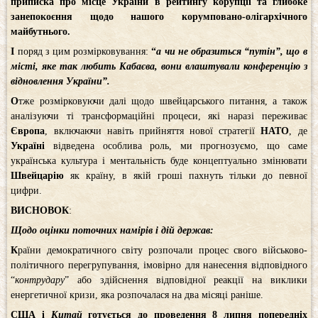
приписка про місце України в рейтингу корупції та глибоке
занепокоєння щодо нашого корумповано-олігархічного
майбутнього.
І
поряд з цим розмірковування:
“
а чи не образиться “путін”, що в
місті, яке так любить Кабаєва, вони влаштували конференцію з
відновлення України”.
О
тже розмірковуючи далі щодо швейцарського питання, а також
аналізуючи ті трансформаційні процеси, які наразі переживає
Європа
, включаючи навіть прийняття нової стратегії
НАТО
, де
Україні
відведена особлива роль, ми прогнозуємо, що саме
українська культура і ментальність буде концептуально змінювати
Швейцарію
як країну, в якій гроші пахнуть тільки до певної
цифри.
ВИСНОВОК
:
Щодо оцінки поточних намірів і дій держав:
К
раїни демократичного світу розпочали процес свого військово-
політичного перегрупування, імовірно для нанесення відповідного
“
контрудару
” або здійснення відповідної реакції на виклики
енергетичної кризи, яка розпочалася на два місяці раніше.
США і
Китай
готується до проведення 8 липня попередніх