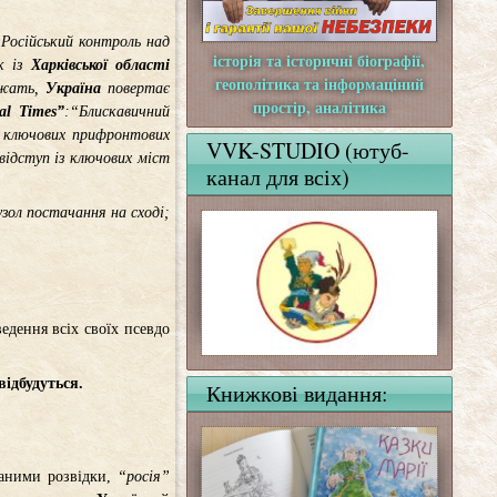
Російський контроль над
історія та історичні біографії,
к із
Харківської
області
геополітика та інформаціний
іжать,
Україна
повертає
простір, аналітика
al Times”
:“Блискавичний
із ключових прифронтових
VVK-STUDIO (ютуб-
 відступ із ключових міст
канал для всіх)
узол постачання на сході;
едення всіх своїх псевдо
відбудуться.
Книжкові видання:
даними розвідки,
“росія”