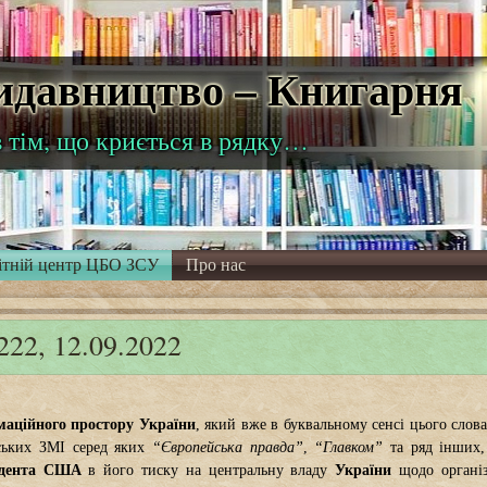
Видавництво – Книгарня
в тім, що криється в рядку…
ітній центр ЦБО ЗСУ
Про нас
, 12.09.2022
маційного простору України
, який вже в буквальному сенсі цього слов
нських ЗМІ серед яких
“Європейська правда”
,
“Главком”
та ряд інших,
дента
США
в його тиску на центральну владу
України
щодо організ