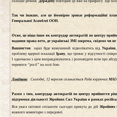
Пізніше речник
Держдепу
повторив це вже на брифінгу. Ще пізн
Так чи інакше, але це ймовірно зриває реформаційні план
Генеральної Асамблеї ООН.
Отже, це ніщо інше як контрудар автократій по центру прийн
надання прав
а
вето, де українські ЗМІ зокрема, свідомо чи не 
Вашингтон
зараз буде вимушений відволікатись від
України
проблему ядерної ескалації
Ірану
, що триває у відсутності співр
І одночасно з цим виправдовуватись і розповідати всім про абс
перемоги
“росії”
на полі бою.
Довідково
. Сьогодні, 12 вересня скликається Рада керуючих
МАГ
Разом з тим, контрудар автократій по центру прийняття ріш
підтримки діяльності Збройних Сил України в рамках російськ
Вся увага світової спільноти сьогодні прикута до дій
Збройних 
кожного коментарю з передової.