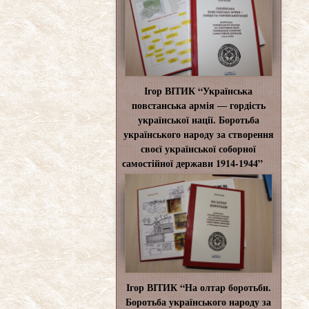
Ігор ВІТИК “Українська
повстанська армія ― гордість
української нації. Боротьба
українського народу за створення
своєї української соборної
самостійної держави 1914-1944”
Ігор ВІТИК “На олтар боротьби.
Боротьба українського народу за