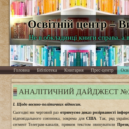
Освітній центр – 
Не в обкладинці книги справа, а 
Головна
Бібліотека
Книгарня
Прес-центр
Осв
АНАЛІТИЧНИЙ ДАЙДЖЕСТ №222
І. Щодо воєнно-політичних відносин.
Сьогодні ми черговий раз
отримуємо доказ розірваності інфор
відповідального союзника, зокрема для
США
. Так, ряд украї
сегмент Телеграм-каналів, прямим текстом звинуватили
Прези