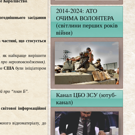
е
Королівство
.
2014-2024: АТО
ОЧИМА ВОЛОНТЕРА
годнішнього засідання
(світлини перших років
війни)
 частині, що стосується
е, як найкраще вирішити
р про нерозповсюдження).
ме
США
були ініціатором
й про “план Б”.
Канал ЦБО ЗСУ (ютуб-
канал)
світової інформаційної
жного відеоматеріалу, до