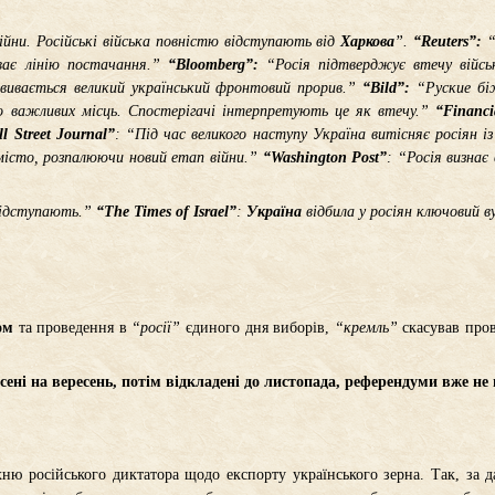
йни. Російські війська повністю відступають від
Харкова
”.
“Reuters”:
“
ває лінію постачання.”
“Bloomberg”:
“Росія підтверджує втечу війсь
вивається великий український фронтовий прорив.”
“Bild”:
“Руские б
но важливих місць. Спостерігачі інтерпретують це як втечу.”
“Financi
l Street Journal”
: “Під час великого наступу Україна витісняє росіян 
 місто, розпалюючи новий етап війни.”
“Washington Post”
: “Росія визнає
 відступають.”
“The Times of Israel”
:
Україна
відбила у росіян ключовий в
ом
та проведення в
“росії”
єдиного дня виборів,
“кремль”
скасував пров
ені на вересень, потім відкладені до листопада, референдуми вже не 
хню російського диктатора щодо експорту українського зерна. Так, за 