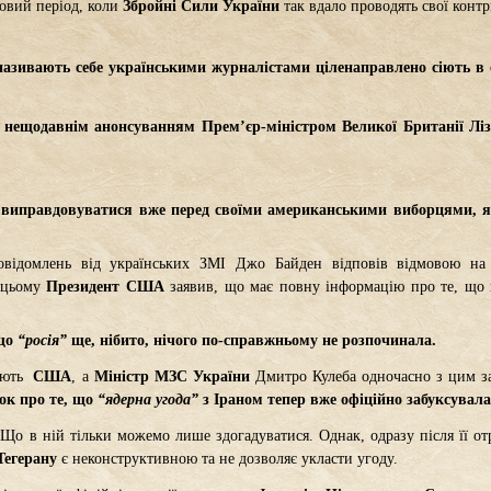
совий період, коли
Збройні Сили України
так вдало проводять свої контр
азивають себе українськими журналістами ціленаправлено сіють в с
 нещодавнім анонсуванням Прем’єр-міністром Великої Британії Ліз
 виправдовуватися вже перед своїми американськими виборцями, я
овідомлень від українських ЗМІ Джо Байден відповів відмовою на
 цьому
Президент США
заявив, що має повну інформацію про те, що в
 що
“росія”
ще, нібито, нічого по-справжньому не розпочинала.
ують
США
, а
Міністр МЗС України
Дмитро Кулеба одночасно з цим з
ок про те, що
“ядерна угода”
з Іраном тепер вже офіційно забуксувала 
 Що в ній тільки можемо лише здогадуватися. Однак, одразу після її от
Тегерану
є неконструктивною та не дозволяє укласти угоду.