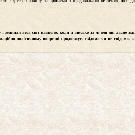
двести від себе провину за проблеми з продовольчою безпекою, щоб д
 і змінили весь світ навколо, коли її військо за лічені дні ладне зм
рмаційно-політичному поприщі продовжує, свідомо чи не свідомо, за