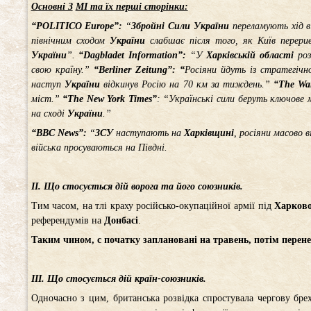
Основні З
МІ та їх перші сторінки:
“POLITICO Europe”:
“
Збройні Сили України
переламують хід ві
північним сходом
України
слабшає після того, як Київ перери
України
”.
“Dagbladet Information”:
“У
Харківській
області
роз
свою країну.”
“Berliner Zeitung”: “
Росіяни йдуть із стратегіч
наступ
України
відкинув Росію на 70 км за тиждень.”
“The Wal
міст.”
“The New York Times”
: “Українські сили беруть ключове
на сході
України
.”
“BBC News”:
“
ЗСУ
наступають на
Харківщині
, росіяни масово
війська просуваються на Півдні.
ІІ. Що стосується дій ворога та його союзників.
Тим часом, на тлі краху російсько-окупаційної армії під
Харков
референдумів на
Донбасі
.
Таким чином, с
початку заплановані на травень, потім перенес
ІІІ. Що стосується дій країн-союзників.
Одночасно з цим, британська розвідка спростувала чергову бре