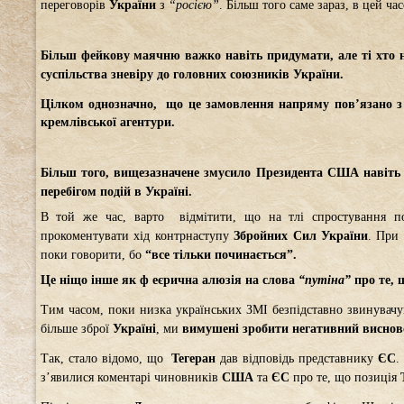
переговорів
України
з
“росією”
. Більш того саме зараз, в цей ча
Більш фейкову маячню важко навіть придумати, але ті хто н
суспільства зневіру до головних союзників України.
Цілком однозначно,
що це замовлення напряму пов’язано з
кремлівської агентури.
Більш того, вищезазначене змусило Президента США навіть
перебігом подій в Україні.
В той же час, варто відмітити, що на тлі спростування п
прокоментувати хід контрнаступу
Збройних
Сил
України
. При
поки говорити, бо
“все тільки починається”.
Це ніщо інше як ф
еєрична алюзія на слова
“путіна”
про те,
Тим часом, поки низка українських ЗМІ безпідставно звинувач
більше зброї
Україні
, ми
вимушені зробити негативний виснов
Так, стало відомо, що
Тегеран
дав відповідь представнику
ЄС
.
з’явилися коментарі чиновників
США
та
ЄС
про те, що позиція