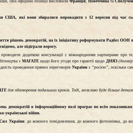
іше, свої офіційні позиції висловили
Франція
,
Німеччина
та
Сполучен
и США, які вони збиралися впровадити з 12 вересня під час сьо
яття рішень демократій, на їх ініціативу реформувати Радбез ООН в
свідомо, але підіграли ворогу.
, проводити додаткові консультації з міжнародними партнерами про т
обітництва з
МАГАТЕ
щодо його угоди про гарантії щодо
ДНЯЗ
(догові
урдність проведення прямих переговорів
України
з
“росією”,
оскільки са
АТЕ
для обговорення подальших кроків. Тоді, можливо буде більше детале
ень демократій в інформаційному полі програє по всім показникам 
о-української війни.
Сил України
: до кожного повідомлення, до кожного фотознімка, до ко