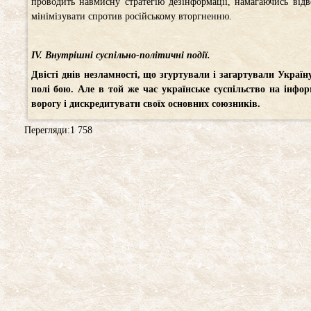
проводить навмисну стратегію дезінформації, намагаючись ві
мінімізувати спротив російському вторгненню.
ІV. Внутрішні суспільно-політичні події.
Двісті днів незламності, що згуртували і загартували Україну
полі бою. Але в той же час українське суспільство на інфо
ворогу і дискредитувати своїх основних союзників.
Перегляди:1 758