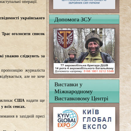
наступальні операції.
Допомога ЗСУ
відомості українського
 Трас оголосити список
кі уважно слідкують за
 пропозицію журналіста
ідбувається, але не хоче
Виставки у
Міжнародному
Виставковому Центрі
акликає
США
надати ще
у всіх сенсах.
римання в західній пресі