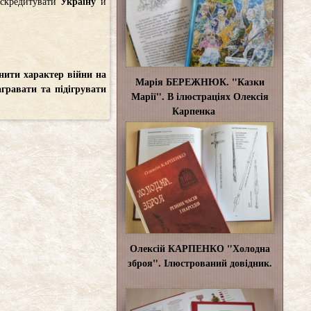
искредитувати
Україну
й
інити характер війни на
Марія БЕРЕЖНЮК. "Казки
гравати та підігрувати
Марії". В ілюстраціях Олексія
Карпенка
Олексій КАРПЕНКО "Холодна
зброя". Ілюстрований довідник.