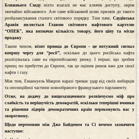
Ближнього Сходу
ніхто взагалі не має ключів доступу, окрім
звичайно військового. Але саме військовий шлях призвів до такого
розбалансування сталого світового порядку. Тим паче,
Саудівська
Аравія являється Главою світового нафтового картелю
“ОПЕК”, яка визначає кількість товару, його ціну та місце
продажу
.
Таким чином,
візит принца до Європи – це потужний сигнал
впершу чергу для
“росії”
,
оскільки до цього російська нафта
реалізувалась саме на європейському ринку. І перше, що зробив
принц по прибуттю до Європи, так це оцінив ринок вже для своєї
нафти і газу.
Між тим, Еманнуель Макрон наразі тримає удар від своїх виборців
та опозиційної частини новообраного французького парламенту.
Отже, на додачу до вищезазначеного розвінчуємо міф про
слабкість та нерішучість демократій, оскільки теперішні вчинки
та рішення лідерів демократичних країн переконують нас у
зворотному.
Щодо перемовин між Джо Байденом та Сі хочемо зазначити
наступне: