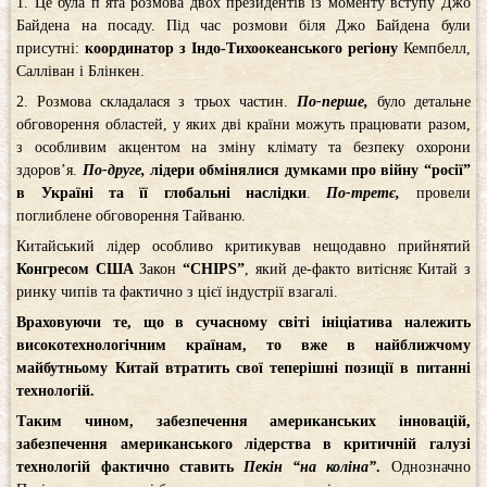
1. Це була п’ята розмова двох президентів із моменту вступу Джо
Байдена на посаду. Під час розмови біля Джо Байдена були
присутні:
координатор з Індо-Тихоокеанського регіону
Кемпбелл,
Салліван і Блінкен.
2. Розмова складалася з трьох частин.
По-перше,
було детальне
обговорення областей, у яких дві країни можуть працювати разом,
з особливим акцентом на зміну клімату та безпеку охорони
здоров’я.
По-друге,
лідери обмінялися думками про війну “росії”
в Україні
та її глобальні наслідки
.
По-третє,
провели
поглиблене обговорення Тайваню.
Китайський лідер особливо критикував нещодавно прийнятий
Конгресом США
Закон
“CHIPS”
, який де-факто витісняє Китай з
ринку чипів та фактично з цієї індустрії взагалі.
Враховуючи те, що в сучасному світі ініціатива належить
високотехнологічним країнам, то вже в найближчому
майбутньому Китай втратить свої теперішні позиції в питанні
технологій.
Таким чином, забезпечення американських інновацій,
забезпечення американського лідерства в критичній галузі
технологій фактично ставить
Пекін
“на коліна”
.
Однозначно