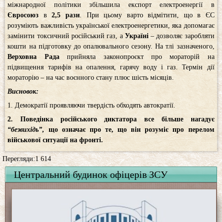
міжнародної політики збільшила експорт електроенергії в
Євросоюз
в
2,5 рази
. При цьому варто відмітити, що в ЄС
розуміють важливість української електроенергетики, яка допомагає
замінити токсичний російський газ, а
Україні
– дозволяє заробляти
кошти на підготовку до опалювального сезону. На тлі зазначеного,
Верховна Рада
прийняла законопроєкт про мораторій на
підвищення тарифів на опалення, гарячу воду і газ. Термін дії
мораторію – на час воєнного стану плюс шість місяців.
Висновок:
1. Демократії проявляючи твердість обходять автократії.
2. Поведінка російського диктатора все більше нагадує
“безвихідь”
, що означає про те, що він розуміє про перелом
військової ситуації на фронті.
Перегляди:1 614
Центральний будинок офіцерів ЗСУ