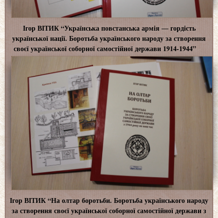
Ігор ВІТИК “Українська повстанська армія ― гордість
української нації. Боротьба українського народу за створення
своєї української соборної самостійної держави 1914-1944”
Ігор ВІТИК “На олтар боротьби. Боротьба українського народу
за створення своєї української соборної самостійної держави з