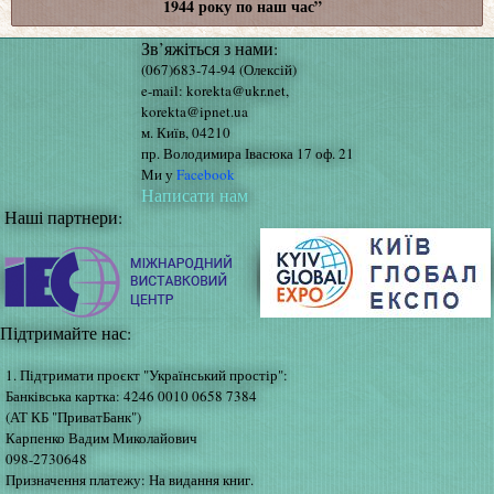
1944 року по наш час”
Зв’яжіться з нами:
(067)683-74-94 (Олексій)
e-mail: korekta@ukr.net,
korekta@ipnet.ua
м. Київ, 04210
пр. Володимира Івасюка 17 оф. 21
Ми у
Facebook
Написати нам
Наші партнери:
Підтримайте нас:
1. Підтримати проєкт "Український простір":
Банківська картка: 4246 0010 0658 7384
(АТ КБ "ПриватБанк")
Карпенко Вадим Миколайович
098-2730648
Призначення платежу: На видання книг.