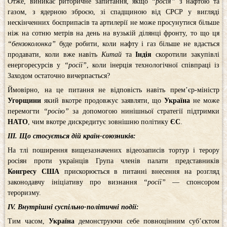
Отже, виникає риторичне запитання, якщо
“росія”
з нафтою та
газом, з ядерною зброєю, зі спадщиною від СРСР у вигляді
нескінченних боєприпасів та артилерії не може просунутися більше
ніж на сотню метрів на день на вузькій ділянці фронту, то що ця
“бензоколонка”
буде робити, коли нафту і газ більше не вдасться
продавати, коли вже навіть
Китай
та
Індія
скоротили закупівлі
енергоресурсів у
“росії”
, коли інерція технологічної співпраці із
Заходом остаточно вичерпається?
Ймовірно, на це питання не відповість навіть прем’єр-міністр
Угорщини
який вкотре продовжує заявляти, що
Україна
не може
перемогти
“росію”
за допомогою нинішньої стратегії підтримки
НАТО
, чим вкотре дискредитує зовнішню політику
ЄС
.
ІІІ. Що стосується дій країн-союзників:
На тлі поширення вищезазначених відеозаписів тортур і терору
росіян проти українців Група членів палати представників
Конгресу США
прискорюється в питанні внесення на розгляд
законодавчу ініціативу про визнання
“росії”
— спонсором
тероризму.
ІV. Внутрішні суспільно-політичні події:
Тим часом,
Україна
демонструючи себе повноцінним суб’єктом