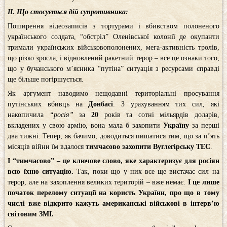
II. Що стосується дій супротивника:
Поширення відеозаписів з тортурами і вбивством полоненого
українського солдата, “обстріл” Оленівської колонії де окупанти
тримали українських військовополонених, мега-активність тролів,
що різко зросла, і відновлений ракетний терор – все це ознаки того,
що у бучанського м’ясника “путіна” ситуація з ресурсами справді
ще більше погіршується.
Як аргумент наводимо нещодавні територіальні просування
путінських вбивць на
Донбасі
. З урахуванням тих сил, які
накопичила
“росія”
за
20
років та сотні мільярдів доларів,
вкладених у свою армію, вона мала б захопити
Україну
за перші
два тижні. Тепер, як бачимо, доводиться пишатися тим, що за п’ять
місяців війни їм вдалося
тимчасово захопити Вуглегірську ТЕС
.
І “тимчасово” – це ключове слово, яке характеризує для росіян
всю їхню ситуацію.
Так, поки що у них все ще вистачає сил на
терор, але на захоплення великих територій – вже немає.
І це лише
початок перелому ситуації на користь України, про що в тому
числі вже відкрито кажуть американські військові в інтерв’ю
світовим ЗМІ.