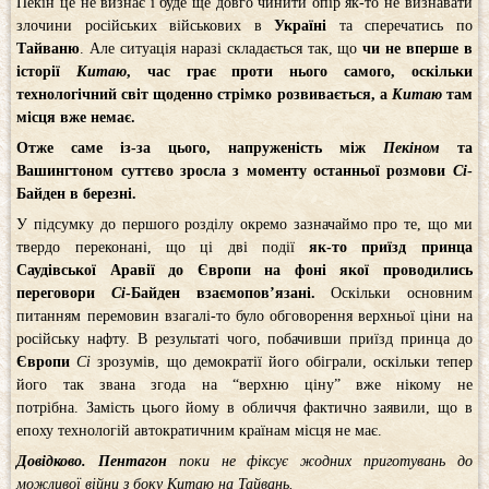
Пекін це не визнає і буде ще довго чинити опір як-то не визнавати
злочини російських військових в
Україні
та сперечатись по
Тайваню
. Але ситуація наразі складається так, що
чи не вперше в
історії
Китаю
, час грає проти нього самого, оскільки
технологічний світ щоденно стрімко розвивається, а
Китаю
там
місця вже немає.
Отже саме із-за цього, напруженість між
Пекіном
та
Вашингтоном суттєво зросла з моменту останньої розмови
Сі
-
Байден в березні.
У підсумку до першого розділу окремо зазначаймо про те, що ми
твердо переконані, що ці дві події
як-то приїзд принца
Саудівської Аравії до Європи
на фоні якої проводились
переговори
Сі
-Байден взаємопов’язані.
Оскільки основним
питанням перемовин взагалі-то було обговорення верхньої ціни на
російську нафту. В результаті чого, побачивши приїзд принца до
Європи
Сі
зрозумів, що демократії його обіграли, оскільки тепер
його так звана згода на “верхню ціну” вже нікому не
потрібна. Замість цього йому в обличчя фактично заявили, що в
епоху технологій автократичним країнам місця не має.
Довідково. Пентагон
поки не фіксує жодних приготувань до
можливої війни з боку Китаю на Тайвань.