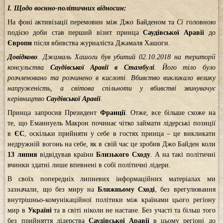
І. Щодо воєнно-політичних відносин:
На фоні активізації перемовин між Джо Байденом та
Сі
головною
подією доби став перший візит принца
Саудівської Аравії
до
Європи
після вбивства журналіста Джамаля Хашоги.
Довідково
. Джамаль Хашоги був убитий 02.10.2018 на території
консульства
Саудівської Аравії в Стамбулі
. Його тіло було
розчленовано та розчинено в кислоті. Вбивство викликало велику
напруженість, а світова спільноти у вбивстві звинувачує
керівництво
Саудівської Аравії
.
Принца запросив Президент
Франції
. Отже, все більше схоже на
те, що Еманнуель Макрон починає чітко займати лідерські позиції
в
ЄС
, оскільки прийняти у себе в гостях принца – це викликати
недружній вогонь на себе, як в свій час це зробив Джо Байден коли
13 липня
відвідував країни
Близького Сходу
. А на такі політичні
вчинки здатні лише впевнені в собі політичні лідери.
В своїх попередніх липневих інформаційних матеріалах ми
зазначали, що без миру на
Ближньому Сході
, без врегулювання
внутрішньо-комунікаційної політики між країнами цього регіону
мир в
Україні
та в світі ніколи не настане. Без участі та більш того
без прийняття лідерства
Саудівської Аравії
в цьому регіоні до